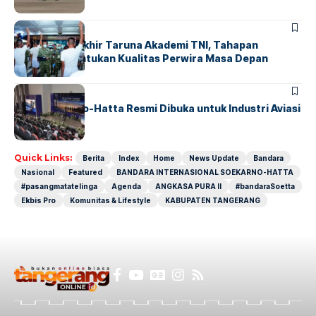
BERITA
Sidang Pantukhir Taruna Akademi TNI, Tahapan
Strategis Tentukan Kualitas Perwira Masa Depan
BANDARA
BERITA
IALC Soekarno-Hatta Resmi Dibuka untuk Industri Aviasi
Dunia
Quick Links:
Berita
Index
Home
News Update
Bandara
Nasional
Featured
BANDARA INTERNASIONAL SOEKARNO-HATTA
#pasangmatatelinga
Agenda
ANGKASA PURA II
#bandaraSoetta
Ekbis Pro
Komunitas & Lifestyle
KABUPATEN TANGERANG