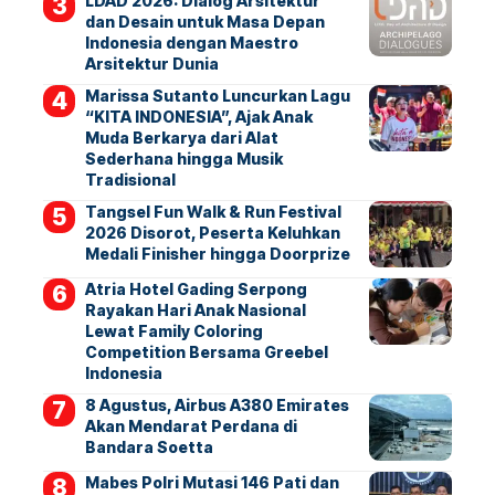
LDAD 2026: Dialog Arsitektur
dan Desain untuk Masa Depan
Indonesia dengan Maestro
Arsitektur Dunia
Marissa Sutanto Luncurkan Lagu
“KITA INDONESIA”, Ajak Anak
Muda Berkarya dari Alat
Sederhana hingga Musik
Tradisional
Tangsel Fun Walk & Run Festival
2026 Disorot, Peserta Keluhkan
Medali Finisher hingga Doorprize
Atria Hotel Gading Serpong
Rayakan Hari Anak Nasional
Lewat Family Coloring
Competition Bersama Greebel
Indonesia
8 Agustus, Airbus A380 Emirates
Akan Mendarat Perdana di
Bandara Soetta
Mabes Polri Mutasi 146 Pati dan