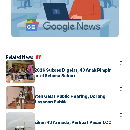
Related News
BERITA
INDEX
GM For A Day 2026 Sukses Digelar, 43 Anak Pimpin
Operasional Hotel Selama Sehari
BANDARA
BERITA
Karantina Banten Gelar Public Hearing, Dorong
Transparansi Layanan Publik
BANDARA
BERITA
Citilink Operasikan 43 Armada, Perkuat Pasar LCC
Nasional