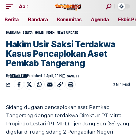
Aa
Berita
Bandara
Komunitas
Agenda
Ekbis P
BANDARA
BERITA
HOME
INDEX
NEWS UPDATE
Hakim Usir Saksi Terdakwa
Kasus Pencaplokan Aset
Pemkab Tangerang
By
REDAKTUR
Published: 1 April, 2019
3 Min Read
Sidang dugaan pencaplokan aset Pemkab
Tangerang dengan terdakwa Direktur PT Mitra
Propindo Lestari (PT MPL) Tjen Jung Sen (66) yang
digelar di ruang sidang 2 Pengadilan Negeri