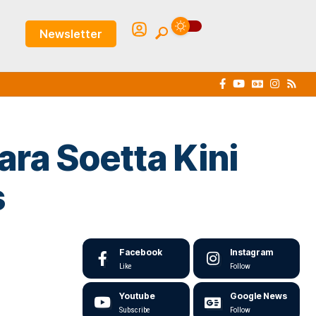
Newsletter
ra Soetta Kini
s
Facebook
Instagram
Like
Follow
Youtube
Google News
Subscribe
Follow