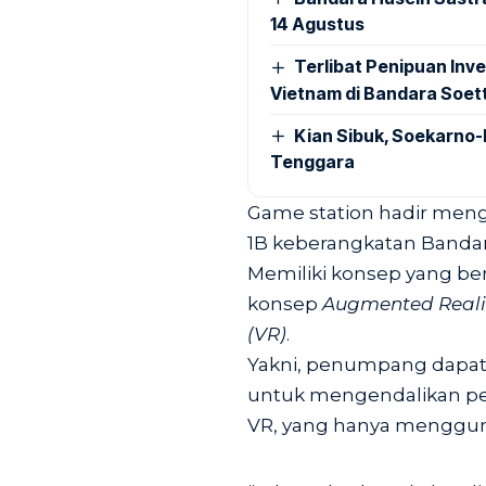
14 Agustus
Terlibat Penipuan Inve
Vietnam di Bandara Soet
Kian Sibuk, Soekarno-
Tenggara
Game station hadir meng
1B keberangkatan Bandara S
Memiliki konsep yang be
konsep
Augmented Realit
(VR)
.
Yakni, penumpang dapa
untuk mengendalikan pes
VR, yang hanya menggun