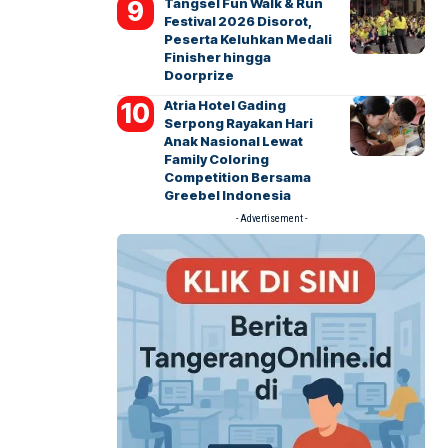
Tangsel Fun Walk & Run
Festival 2026 Disorot,
Peserta Keluhkan Medali
Finisher hingga
Doorprize
Atria Hotel Gading
Serpong Rayakan Hari
Anak Nasional Lewat
Family Coloring
Competition Bersama
Greebel Indonesia
- Advertisement -