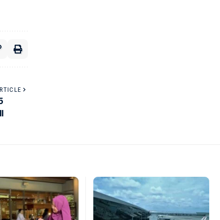
RTICLE
5
I