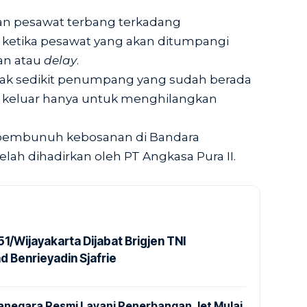
n pesawat terbang terkadang
ketika pesawat yang akan ditumpangi
an atau
delay
.
dak sedikit penumpang yang sudah berada
i keluar hanya untuk menghilangkan
tu pembunuh kebosanan di Bandara
elah dihadirkan oleh PT Angkasa Pura II.
1/Wijayakarta Dijabat Brigjen TNI
Benrieyadin Sjafrie
anegara Resmi Layani Penerbangan Jet Mulai