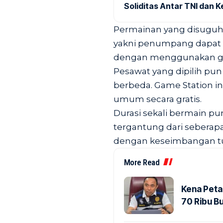
Soliditas Antar TNI dan 
Permainan yang disuguhka
yakni penumpang dapat
dengan menggunakan ge
Pesawat yang dipilih pun
berbeda. Game Station i
umum secara gratis.
Durasi sekali bermain p
tergantung dari seberap
dengan keseimbangan t
More Read
Kena Peta
70 Ribu B