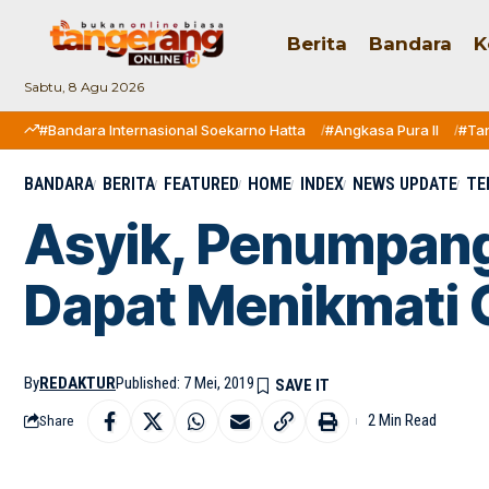
Berita
Bandara
K
Sabtu, 8 Agu 2026
#Bandara Internasional Soekarno Hatta
#Angkasa Pura II
#Ta
BANDARA
BERITA
FEATURED
HOME
INDEX
NEWS UPDATE
TE
Asyik, Penumpang 
Dapat Menikmati 
By
REDAKTUR
Published: 7 Mei, 2019
2 Min Read
Share