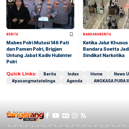
BERITA
BANDARA
BERITA
Mabes Polri Mutasi 146 Pati
Ketika Jalur Khusus 
dan Pamen Polri, Brigjen
Bandara Soetta Jad
Untung Jabat Kadiv Hubinter
Sindikat Narkotika
Polri
Quick Links:
Berita
Index
Home
News U
#pasangmatatelinga
Agenda
ANGKASA PURA II