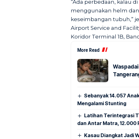
“Ada perbedaan, kalau d
menggunakan helm dan 
keseimbangan tubuh,” je
Airport Service and Facili
Koridor Terminal 1B, Band
More Read
Waspadai 
Tangerang
Sebanyak 14.057 Anak
Mengalami Stunting
Latihan Terintegrasi T
dan Antar Matra, 12.000 P
Kasau Diangkat Jadi W