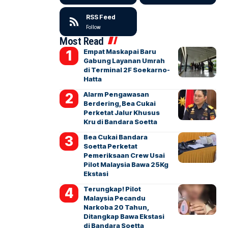
RSS Feed
Follow
Most Read
Empat Maskapai Baru
Gabung Layanan Umrah
di Terminal 2F Soekarno-
Hatta
Alarm Pengawasan
Berdering, Bea Cukai
Perketat Jalur Khusus
Kru di Bandara Soetta
Bea Cukai Bandara
Soetta Perketat
Pemeriksaan Crew Usai
Pilot Malaysia Bawa 25Kg
Ekstasi
Terungkap! Pilot
Malaysia Pecandu
Narkoba 20 Tahun,
Ditangkap Bawa Ekstasi
di Bandara Soetta