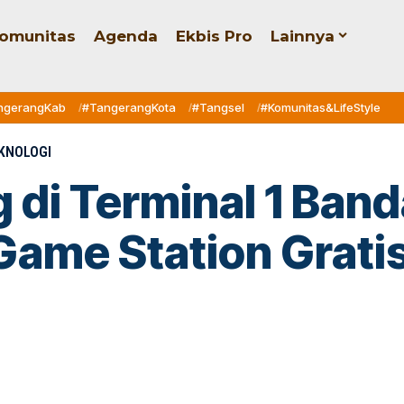
omunitas
Agenda
Ekbis Pro
Lainnya
ngerangKab
#TangerangKota
#Tangsel
#Komunitas&LifeStyle
KNOLOGI
di Terminal 1 Banda
Game Station Grati