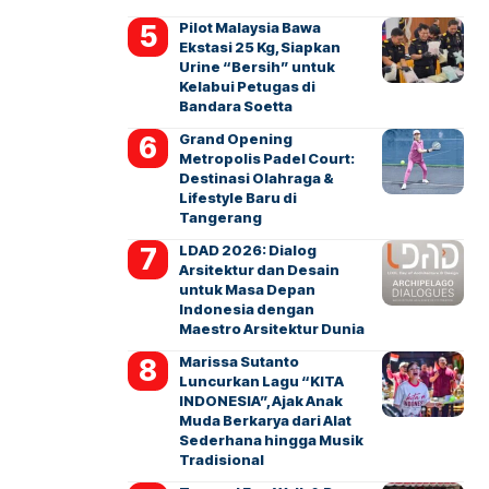
Pilot Malaysia Bawa
Ekstasi 25 Kg, Siapkan
Urine “Bersih” untuk
Kelabui Petugas di
Bandara Soetta
Grand Opening
Metropolis Padel Court:
Destinasi Olahraga &
Lifestyle Baru di
Tangerang
LDAD 2026: Dialog
Arsitektur dan Desain
untuk Masa Depan
Indonesia dengan
Maestro Arsitektur Dunia
Marissa Sutanto
Luncurkan Lagu “KITA
INDONESIA”, Ajak Anak
Muda Berkarya dari Alat
Sederhana hingga Musik
Tradisional