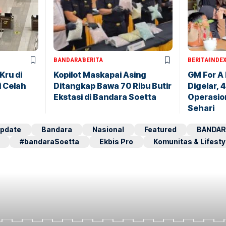
BANDARA
BERITA
BERITA
INDE
Kru di
Kopilot Maskapai Asing
GM For A
i Celah
Ditangkap Bawa 70 Ribu Butir
Digelar, 
Ekstasi di Bandara Soetta
Operasio
Sehari
pdate
Bandara
Nasional
Featured
BANDAR
#bandaraSoetta
Ekbis Pro
Komunitas & Lifesty