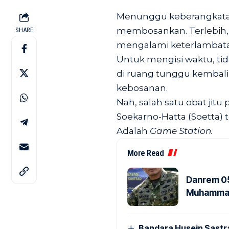
Menunggu keberangkata
membosankan. Terlebih, 
SHARE
mengalami keterlambat
Untuk mengisi waktu, ti
di ruang tunggu kembal
kebosanan.
Nah, salah satu obat ji
Soekarno-Hatta (Soetta) t
Adalah
Game Station.
More Read
Danrem 05
Muhammad 
Bandara Husein Sastr