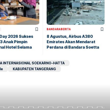
X
BANDARA
BERITA
 Day 2026 Sukses
8 Agustus, Airbus A380
43 Anak Pimpin
Emirates Akan Mendarat
nal Hotel Selama
Perdana di Bandara Soetta
A INTERNASIONAL SOEKARNO-HATTA
le
KABUPATEN TANGERANG