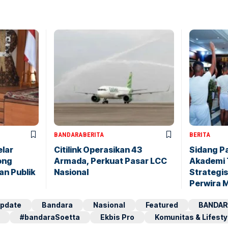
BANDARA
BERITA
BERITA
elar
Citilink Operasikan 43
Sidang P
ong
Armada, Perkuat Pasar LCC
Akademi 
an Publik
Nasional
Strategis
Perwira 
pdate
Bandara
Nasional
Featured
BANDAR
#bandaraSoetta
Ekbis Pro
Komunitas & Lifesty