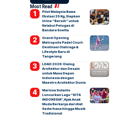
Most Read
Pilot Malaysia Bawa
Ekstasi 25 Kg, Siapkan
Urine “Bersih” untuk
Kelabui Petugas di
Bandara Soetta
Grand Opening
Metropolis Padel Court:
Destinasi Olahraga &
Lifestyle Baru di
Tangerang
LDAD 2026: Dialog
Arsitektur dan Desain
untuk Masa Depan
Indonesia dengan
Maestro Arsitektur Dunia
Marissa Sutanto
Luncurkan Lagu “KITA
INDONESIA”, Ajak Anak
Muda Berkarya dari Alat
Sederhana hingga Musik
Tradisional