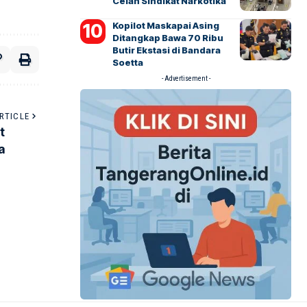
Celah Sindikat Narkotika
Kopilot Maskapai Asing
Ditangkap Bawa 70 Ribu
Butir Ekstasi di Bandara
Soetta
- Advertisement -
RTICLE
t
a