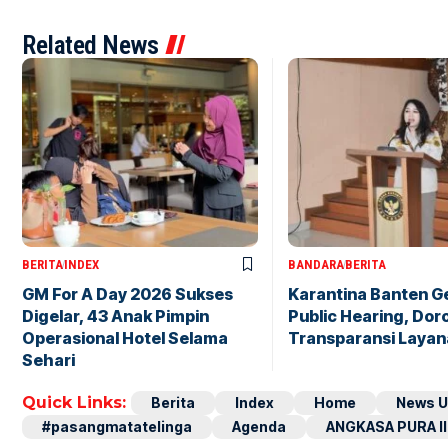
Related News
BERITA
INDEX
BANDARA
BERITA
GM For A Day 2026 Sukses
Karantina Banten G
Digelar, 43 Anak Pimpin
Public Hearing, Dor
Operasional Hotel Selama
Transparansi Layan
Sehari
Quick Links:
Berita
Index
Home
News U
#pasangmatatelinga
Agenda
ANGKASA PURA II