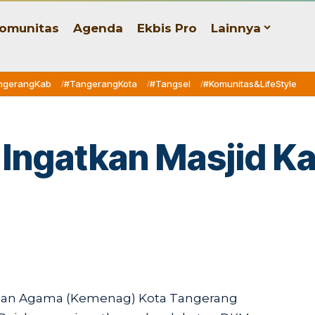
omunitas
Agenda
Ekbis Pro
Lainnya
ngerangKab
#TangerangKota
#Tangsel
#Komunitas&LifeStyle
Ingatkan Masjid Ka
ian Agama (Kemenag) Kota Tangerang