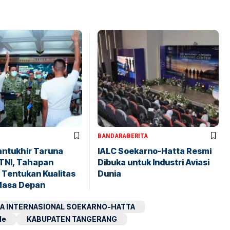
BANDARA
BERITA
antukhir Taruna
IALC Soekarno-Hatta Resmi
TNI, Tahapan
Dibuka untuk Industri Aviasi
 Tentukan Kualitas
Dunia
Masa Depan
A INTERNASIONAL SOEKARNO-HATTA
le
KABUPATEN TANGERANG