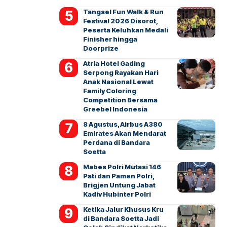
Tangsel Fun Walk & Run
Festival 2026 Disorot,
Peserta Keluhkan Medali
Finisher hingga
Doorprize
Atria Hotel Gading
Serpong Rayakan Hari
Anak Nasional Lewat
Family Coloring
Competition Bersama
Greebel Indonesia
8 Agustus, Airbus A380
Emirates Akan Mendarat
Perdana di Bandara
Soetta
Mabes Polri Mutasi 146
Pati dan Pamen Polri,
Brigjen Untung Jabat
Kadiv Hubinter Polri
Ketika Jalur Khusus Kru
di Bandara Soetta Jadi