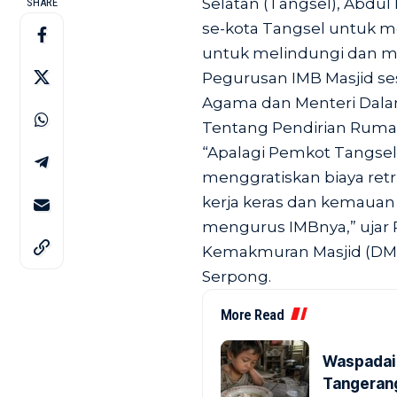
Selatan (Tangsel), Abdu
SHARE
se-kota Tangsel untuk m
untuk melindungi dan me
Pegurusan IMB Masjid se
Agama dan Menteri Dala
Tentang Pendirian Ruma
“Apalagi Pemkot Tangse
menggratiskan biaya retr
kerja keras dan kemauan 
mengurus IMBnya,” ujar R
Kemakmuran Masjid (DMI
Serpong.
More Read
Waspadai 
Tangerang