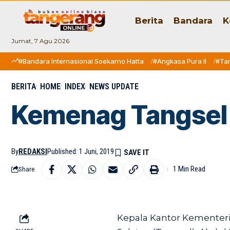
Berita
Bandara
K
Jumat, 7 Agu 2026
#Bandara Internasional Soekarno Hatta
#Angkasa Pura II
#Ta
BERITA
HOME
INDEX
NEWS UPDATE
Kemenag Tangsel 
By
REDAKSI
Published: 1 Juni, 2019
1 Min Read
Share
Kepala Kantor Kementer