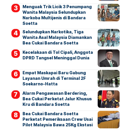
Menguak Trik Licik 3 Penumpang
Wanita Malaysia Selundupkan
Narkoba Multijenis di Bandara
Soetta
Selundupkan Narkotika, Tiga
Wanita Asal Malaysia Diamankan
Bea Cukai Bandara Soetta
Kecelakaan di Tol Cipali, Anggota
DPRD Tangsel Meninggal Dunia
Empat Maskapai Baru Gabung
Layanan Umrah di Terminal 2F
Soekarno-Hatta
Alarm Pengawasan Berdering,
Bea Cukai Perketat Jalur Khusus
Kru di Bandara Soetta
Bea Cukai Bandara Soetta
Perketat Pemeriksaan Crew Usai
Pilot Malaysia Bawa 25Kg Ekstasi