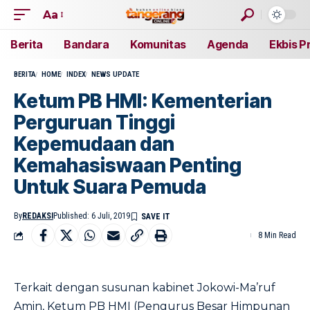
Aa
Berita
Bandara
Komunitas
Agenda
Ekbis P
BERITA
HOME
INDEX
NEWS UPDATE
Ketum PB HMI: Kementerian
Perguruan Tinggi
Kepemudaan dan
Kemahasiswaan Penting
Untuk Suara Pemuda
By
REDAKSI
Published: 6 Juli, 2019
8 Min Read
Terkait dengan susunan kabinet Jokowi-Ma’ruf
Amin, Ketum PB HMI (Pengurus Besar Himpunan