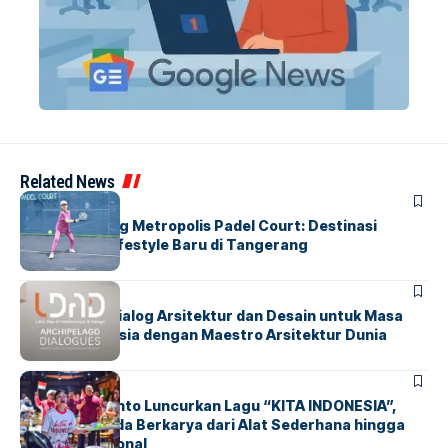
Related News
BERITA
HOME
Grand Opening Metropolis Padel Court: Destinasi
Olahraga & Lifestyle Baru di Tangerang
BERITA
HOME
LDAD 2026: Dialog Arsitektur dan Desain untuk Masa
Depan Indonesia dengan Maestro Arsitektur Dunia
BERITA
INDEX
Marissa Sutanto Luncurkan Lagu “KITA INDONESIA”,
Ajak Anak Muda Berkarya dari Alat Sederhana hingga
Musik Tradisional