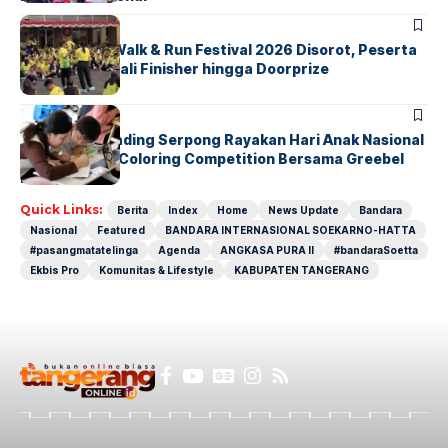
BERITA
INDEX
Tangsel Fun Walk & Run Festival 2026 Disorot, Peserta
Keluhkan Medali Finisher hingga Doorprize
BERITA
INDEX
Atria Hotel Gading Serpong Rayakan Hari Anak Nasional
Lewat Family Coloring Competition Bersama Greebel
Indonesia
Quick Links:
Berita
Index
Home
News Update
Bandara
Nasional
Featured
BANDARA INTERNASIONAL SOEKARNO-HATTA
#pasangmatatelinga
Agenda
ANGKASA PURA II
#bandaraSoetta
Ekbis Pro
Komunitas & Lifestyle
KABUPATEN TANGERANG