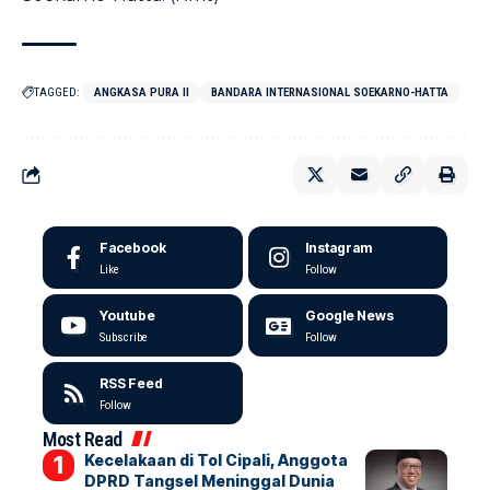
TAGGED:
ANGKASA PURA II
BANDARA INTERNASIONAL SOEKARNO-HATTA
Facebook
Instagram
Like
Follow
Youtube
Google News
Subscribe
Follow
RSS Feed
Follow
Most Read
Kecelakaan di Tol Cipali, Anggota
DPRD Tangsel Meninggal Dunia