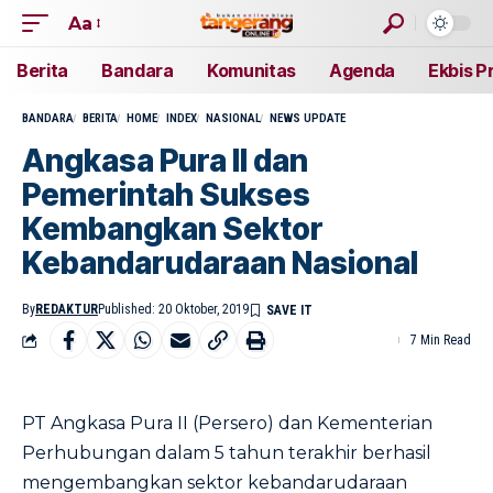
Aa
Berita
Bandara
Komunitas
Agenda
Ekbis P
BANDARA
BERITA
HOME
INDEX
NASIONAL
NEWS UPDATE
Angkasa Pura II dan
Pemerintah Sukses
Kembangkan Sektor
Kebandarudaraan Nasional
By
REDAKTUR
Published: 20 Oktober, 2019
7 Min Read
PT Angkasa Pura II (Persero) dan Kementerian
Perhubungan dalam 5 tahun terakhir berhasil
mengembangkan sektor kebandarudaraan