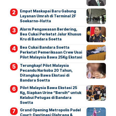
Empat Maskapai Baru Gabung
Layanan Umrah di Terminal 2F
Soekarno-Hatta
Alarm Pengawasan Berdering,
Bea Cukai Perketat Jalur Khusus
Kru di Bandara Soetta
Bea Cukai Bandara Soetta
Perketat Pemeriksaan Crew Usai
Pilot Malaysia Bawa 25Kg Ekstasi
Terungkap! Pilot Malaysia
Pecandu Narkoba 20 Tahun,
Ditangkap Bawa Ekstasi di
Bandara Soetta
Pilot Malaysia Bawa Ekstasi 25
Kg, Siapkan Urine “Bersih” untuk
Kelabui Petugas di Bandara
Soetta
Grand Opening Metropolis Padel
Court: Destinasi Olahraga &