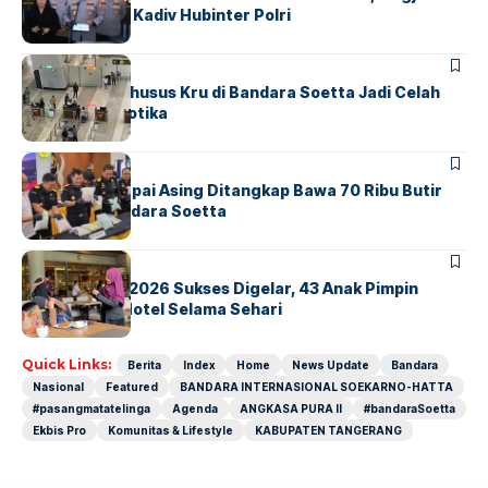
Untung Jabat Kadiv Hubinter Polri
BANDARA
BERITA
Ketika Jalur Khusus Kru di Bandara Soetta Jadi Celah
Sindikat Narkotika
BANDARA
BERITA
Kopilot Maskapai Asing Ditangkap Bawa 70 Ribu Butir
Ekstasi di Bandara Soetta
BERITA
INDEX
GM For A Day 2026 Sukses Digelar, 43 Anak Pimpin
Operasional Hotel Selama Sehari
Quick Links:
Berita
Index
Home
News Update
Bandara
Nasional
Featured
BANDARA INTERNASIONAL SOEKARNO-HATTA
#pasangmatatelinga
Agenda
ANGKASA PURA II
#bandaraSoetta
Ekbis Pro
Komunitas & Lifestyle
KABUPATEN TANGERANG