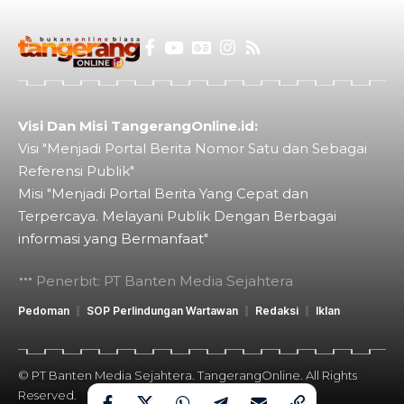
Visi Dan Misi TangerangOnline.id:
Visi "Menjadi Portal Berita Nomor Satu dan Sebagai
Referensi Publik"
Misi "Menjadi Portal Berita Yang Cepat dan
Terpercaya. Melayani Publik Dengan Berbagai
informasi yang Bermanfaat"
Penerbit: PT Banten Media Sejahtera
Pedoman
SOP Perlindungan Wartawan
Redaksi
Iklan
© PT Banten Media Sejahtera. TangerangOnline. All Rights
Reserved.