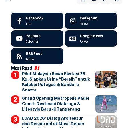
Facebook
Instagram
Like
Follow
Youtube
Google News
Subscribe
Follow
RSS Feed
Follow
Most Read
Pilot Malaysia Bawa Ekstasi 25
Kg, Siapkan Urine “Bersih” untuk
Kelabui Petugas di Bandara
Soetta
Grand Opening Metropolis Padel
Court: Destinasi Olahraga &
Lifestyle Baru di Tangerang
LDAD 2026: Dialog Arsitektur
dan Desain untuk Masa Depan