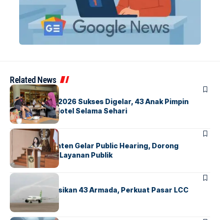
Related News
BERITA
INDEX
GM For A Day 2026 Sukses Digelar, 43 Anak Pimpin
Operasional Hotel Selama Sehari
BANDARA
BERITA
Karantina Banten Gelar Public Hearing, Dorong
Transparansi Layanan Publik
BANDARA
BERITA
Citilink Operasikan 43 Armada, Perkuat Pasar LCC
Nasional