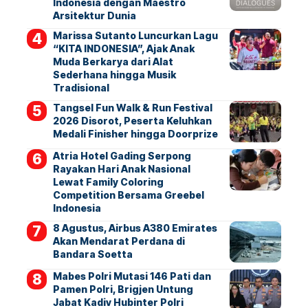
Indonesia dengan Maestro
Arsitektur Dunia
Marissa Sutanto Luncurkan Lagu
“KITA INDONESIA”, Ajak Anak
Muda Berkarya dari Alat
Sederhana hingga Musik
Tradisional
Tangsel Fun Walk & Run Festival
2026 Disorot, Peserta Keluhkan
Medali Finisher hingga Doorprize
Atria Hotel Gading Serpong
Rayakan Hari Anak Nasional
Lewat Family Coloring
Competition Bersama Greebel
Indonesia
8 Agustus, Airbus A380 Emirates
Akan Mendarat Perdana di
Bandara Soetta
Mabes Polri Mutasi 146 Pati dan
Pamen Polri, Brigjen Untung
Jabat Kadiv Hubinter Polri