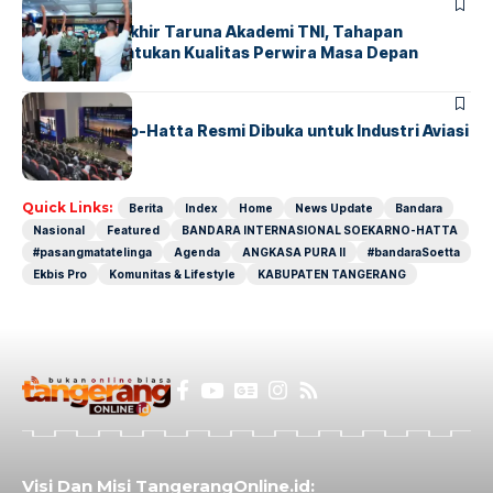
BERITA
Sidang Pantukhir Taruna Akademi TNI, Tahapan
Strategis Tentukan Kualitas Perwira Masa Depan
BANDARA
BERITA
IALC Soekarno-Hatta Resmi Dibuka untuk Industri Aviasi
Dunia
Quick Links:
Berita
Index
Home
News Update
Bandara
Nasional
Featured
BANDARA INTERNASIONAL SOEKARNO-HATTA
#pasangmatatelinga
Agenda
ANGKASA PURA II
#bandaraSoetta
Ekbis Pro
Komunitas & Lifestyle
KABUPATEN TANGERANG
Visi Dan Misi TangerangOnline.id: