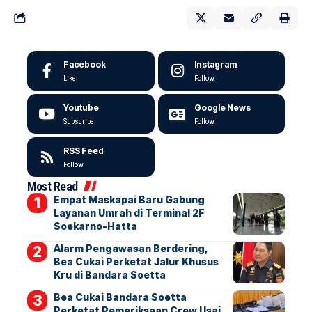
Facebook
Instagram
Like
Follow
Youtube
Google News
Subscribe
Follow
RSS Feed
Follow
Most Read
Empat Maskapai Baru Gabung
Layanan Umrah di Terminal 2F
Soekarno-Hatta
Alarm Pengawasan Berdering,
Bea Cukai Perketat Jalur Khusus
Kru di Bandara Soetta
Bea Cukai Bandara Soetta
Perketat Pemeriksaan Crew Usai