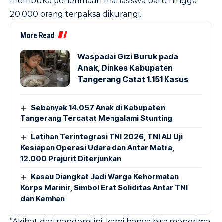
membuka penerimaan mahasiswa baru hingga
20.000 orang terpaksa dikurangi.
More Read
Waspadai Gizi Buruk pada
Anak, Dinkes Kabupaten
Tangerang Catat 1.151 Kasus
Sebanyak 14.057 Anak di Kabupaten
Tangerang Tercatat Mengalami Stunting
Latihan Terintegrasi TNI 2026, TNI AU Uji
Kesiapan Operasi Udara dan Antar Matra,
12.000 Prajurit Diterjunkan
Kasau Diangkat Jadi Warga Kehormatan
Korps Marinir, Simbol Erat Soliditas Antar TNI
dan Kemhan
”Akibat dari pandemi ini, kami hanya bisa menerima