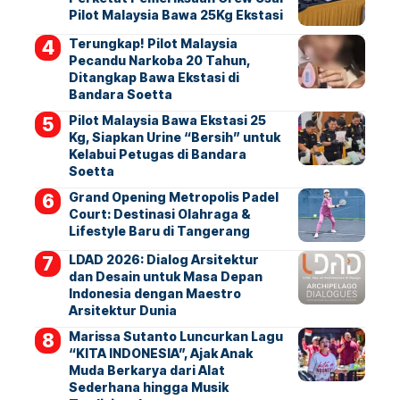
Pilot Malaysia Bawa 25Kg Ekstasi
Terungkap! Pilot Malaysia
Pecandu Narkoba 20 Tahun,
Ditangkap Bawa Ekstasi di
Bandara Soetta
Pilot Malaysia Bawa Ekstasi 25
Kg, Siapkan Urine “Bersih” untuk
Kelabui Petugas di Bandara
Soetta
Grand Opening Metropolis Padel
Court: Destinasi Olahraga &
Lifestyle Baru di Tangerang
LDAD 2026: Dialog Arsitektur
dan Desain untuk Masa Depan
Indonesia dengan Maestro
Arsitektur Dunia
Marissa Sutanto Luncurkan Lagu
“KITA INDONESIA”, Ajak Anak
Muda Berkarya dari Alat
Sederhana hingga Musik