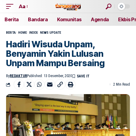
Aa
Berita
Bandara
Komunitas
Agenda
Ekbis P
BERITA
HOME
INDEX
NEWS UPDATE
Hadiri Wisuda Unpam,
Benyamin Yakin Lulusan
Unpam Mampu Bersaing
By
REDAKTUR
Published: 13 Desember, 2020
2 Min Read