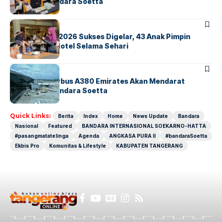
Ekstasi di Bandara Soetta
BERITA
INDEX
GM For A Day 2026 Sukses Digelar, 43 Anak Pimpin
Operasional Hotel Selama Sehari
BANDARA
BERITA
8 Agustus, Airbus A380 Emirates Akan Mendarat
Perdana di Bandara Soetta
Quick Links:
Berita
Index
Home
News Update
Bandara
Nasional
Featured
BANDARA INTERNASIONAL SOEKARNO-HATTA
#pasangmatatelinga
Agenda
ANGKASA PURA II
#bandaraSoetta
Ekbis Pro
Komunitas & Lifestyle
KABUPATEN TANGERANG