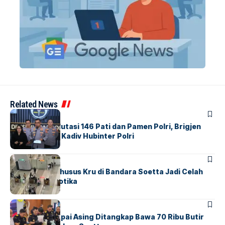
Related News
BERITA
Mabes Polri Mutasi 146 Pati dan Pamen Polri, Brigjen
Untung Jabat Kadiv Hubinter Polri
BANDARA
BERITA
Ketika Jalur Khusus Kru di Bandara Soetta Jadi Celah
Sindikat Narkotika
BANDARA
BERITA
Kopilot Maskapai Asing Ditangkap Bawa 70 Ribu Butir