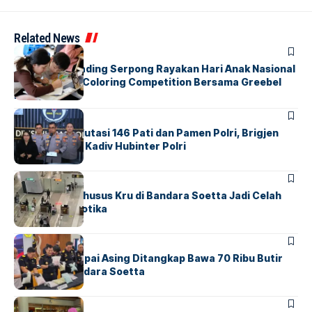
Related News
BERITA
INDEX
Atria Hotel Gading Serpong Rayakan Hari Anak Nasional
Lewat Family Coloring Competition Bersama Greebel
Indonesia
BERITA
Mabes Polri Mutasi 146 Pati dan Pamen Polri, Brigjen
Untung Jabat Kadiv Hubinter Polri
BANDARA
BERITA
Ketika Jalur Khusus Kru di Bandara Soetta Jadi Celah
Sindikat Narkotika
BANDARA
BERITA
Kopilot Maskapai Asing Ditangkap Bawa 70 Ribu Butir
Ekstasi di Bandara Soetta
BERITA
INDEX