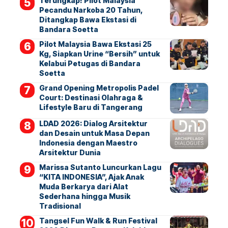
Terungkap! Pilot Malaysia
Pecandu Narkoba 20 Tahun,
Ditangkap Bawa Ekstasi di
Bandara Soetta
Pilot Malaysia Bawa Ekstasi 25
Kg, Siapkan Urine “Bersih” untuk
Kelabui Petugas di Bandara
Soetta
Grand Opening Metropolis Padel
Court: Destinasi Olahraga &
Lifestyle Baru di Tangerang
LDAD 2026: Dialog Arsitektur
dan Desain untuk Masa Depan
Indonesia dengan Maestro
Arsitektur Dunia
Marissa Sutanto Luncurkan Lagu
“KITA INDONESIA”, Ajak Anak
Muda Berkarya dari Alat
Sederhana hingga Musik
Tradisional
Tangsel Fun Walk & Run Festival