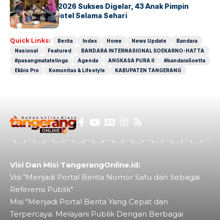
GM For A Day 2026 Sukses Digelar, 43 Anak Pimpin
Operasional Hotel Selama Sehari
Quick Links:
Berita
Index
Home
News Update
Bandara
Nasional
Featured
BANDARA INTERNASIONAL SOEKARNO-HATTA
#pasangmatatelinga
Agenda
ANGKASA PURA II
#bandaraSoetta
Ekbis Pro
Komunitas & Lifestyle
KABUPATEN TANGERANG
Visi Dan Misi TangerangOnline.id:
Visi "Menjadi Portal Berita Nomor Satu dan Sebagai
Referensi Publik"
Misi "Menjadi Portal Berita Yang Cepat dan
Terpercaya. Melayani Publik Dengan Berbagai