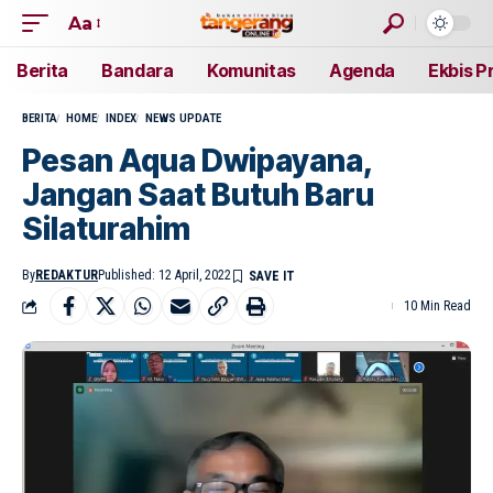
Aa
Berita
Bandara
Komunitas
Agenda
Ekbis P
BERITA
HOME
INDEX
NEWS UPDATE
Pesan Aqua Dwipayana,
Jangan Saat Butuh Baru
Silaturahim
By
REDAKTUR
Published: 12 April, 2022
10 Min Read