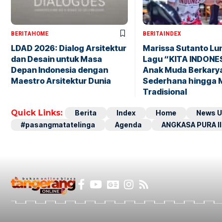
BERITA
HOME
BERITA
INDEX
LDAD 2026: Dialog Arsitektur
Marissa Sutanto Lu
dan Desain untuk Masa
Lagu “KITA INDONES
Depan Indonesia dengan
Anak Muda Berkarya 
Maestro Arsitektur Dunia
Sederhana hingga 
Tradisional
Quick Links:
Berita
Index
Home
News U
#pasangmatatelinga
Agenda
ANGKASA PURA II