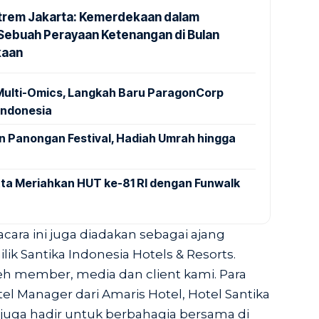
trem Jakarta: Kemerdekaan dalam
Sebuah Perayaan Ketenangan di Bulan
kaan
Multi-Omics, Langkah Baru ParagonCorp
Indonesia
 Panongan Festival, Hadiah Umrah hingga
tta Meriahkan HUT ke-81 RI dengan Funwalk
acara ini juga diadakan sebagai ajang
ik Santika Indonesia Hotels & Resorts.
leh member, media dan client kami. Para
l Manager dari Amaris Hotel, Hotel Santika
 juga hadir untuk berbahagia bersama di