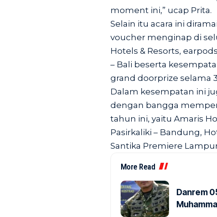
moment ini,” ucap Prita.
Selain itu acara ini dir
voucher menginap di selu
Hotels & Resorts, earpod
– Bali beserta kesempat
grand doorprize selama 3
Dalam kesempatan ini jug
dengan bangga memperke
tahun ini, yaitu Amaris H
Pasirkaliki – Bandung, Ho
Santika Premiere Lampung
More Read
Danrem 05
Muhammad 