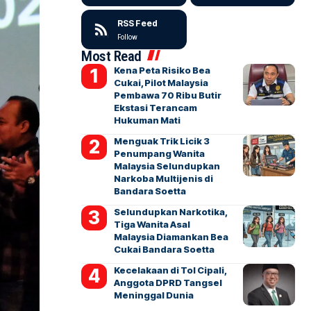
RSS Feed
Follow
Most Read
Kena Peta Risiko Bea
Cukai, Pilot Malaysia
Pembawa 70 Ribu Butir
Ekstasi Terancam
Hukuman Mati
Menguak Trik Licik 3
Penumpang Wanita
Malaysia Selundupkan
Narkoba Multijenis di
Bandara Soetta
Selundupkan Narkotika,
Tiga Wanita Asal
Malaysia Diamankan Bea
Cukai Bandara Soetta
Kecelakaan di Tol Cipali,
Anggota DPRD Tangsel
Meninggal Dunia