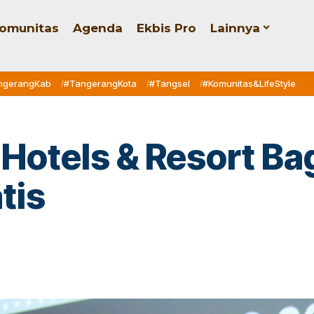
omunitas
Agenda
Ekbis Pro
Lainnya
ngerangKab
#TangerangKota
#Tangsel
#Komunitas&LifeStyle
 Hotels & Resort Ba
tis