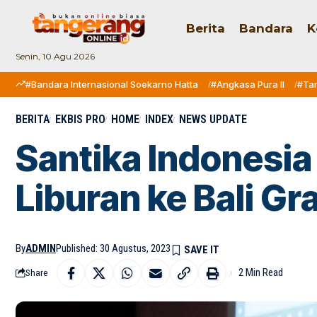
Berita
Bandara
K
Senin, 10 Agu 2026
#Bandara Internasional Soekarno Hatta
#Angkasa Pura II
#Ta
BERITA
EKBIS PRO
HOME
INDEX
NEWS UPDATE
Santika Indonesia
Liburan ke Bali Gra
By
ADMIN
Published: 30 Agustus, 2023
2 Min Read
Share