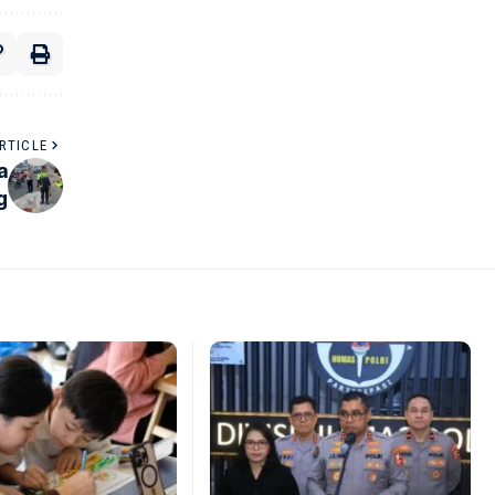
RTICLE
a
g