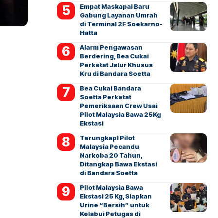
Empat Maskapai Baru
Gabung Layanan Umrah
di Terminal 2F Soekarno-
Hatta
Alarm Pengawasan
Berdering, Bea Cukai
Perketat Jalur Khusus
Kru di Bandara Soetta
Bea Cukai Bandara
Soetta Perketat
Pemeriksaan Crew Usai
Pilot Malaysia Bawa 25Kg
Ekstasi
Terungkap! Pilot
Malaysia Pecandu
Narkoba 20 Tahun,
Ditangkap Bawa Ekstasi
di Bandara Soetta
Pilot Malaysia Bawa
Ekstasi 25 Kg, Siapkan
Urine “Bersih” untuk
Kelabui Petugas di