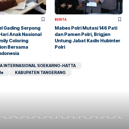
X
BERITA
el Gading Serpong
Mabes Polri Mutasi 146 Pati
Hari Anak Nasional
dan Pamen Polri, Brigjen
ily Coloring
Untung Jabat Kadiv Hubinter
ion Bersama
Polri
ndonesia
A INTERNASIONAL SOEKARNO-HATTA
le
KABUPATEN TANGERANG