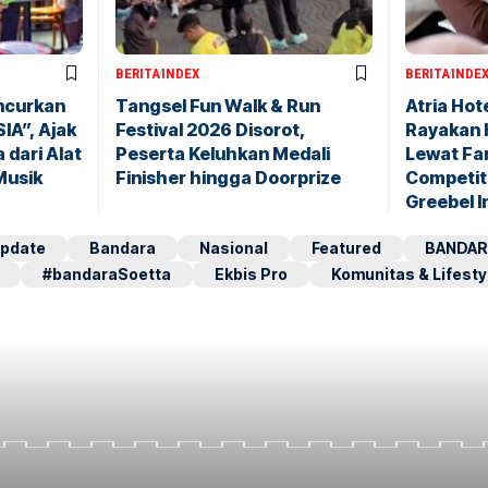
BERITA
INDEX
BERITA
INDE
ncurkan
Tangsel Fun Walk & Run
Atria Hot
IA”, Ajak
Festival 2026 Disorot,
Rayakan 
dari Alat
Peserta Keluhkan Medali
Lewat Fam
Musik
Finisher hingga Doorprize
Competit
Greebel I
pdate
Bandara
Nasional
Featured
BANDAR
#bandaraSoetta
Ekbis Pro
Komunitas & Lifesty