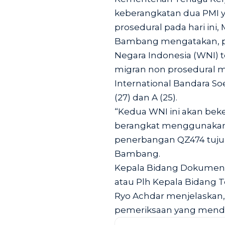
keberangkatan dua PMI 
prosedural pada hari ini,
Bambang mengatakan, p
Negara Indonesia (WNI) 
migran non prosedural m
International Bandara So
(27) dan A (25).
“Kedua WNI ini akan bek
berangkat menggunakan
penerbangan QZ474 tuju
Bambang.
Kepala Bidang Dokumen 
atau Plh Kepala Bidang 
Ryo Achdar menjelaskan,
pemeriksaan yang menda