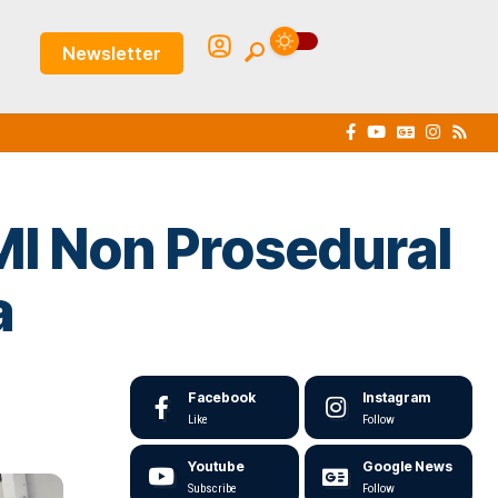
Newsletter
MI Non Prosedural
a
Facebook
Instagram
Like
Follow
Youtube
Google News
Subscribe
Follow