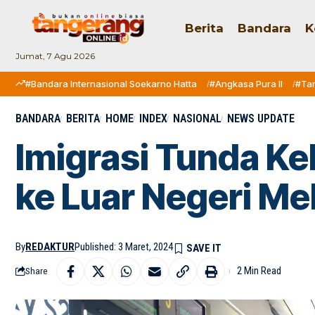
Berita
Bandara
K
Jumat, 7 Agu 2026
#Bandara Internasional Soekarno Hatta
#Angkasa Pura II
#Ta
BANDARA
BERITA
HOME
INDEX
NASIONAL
NEWS UPDATE
Imigrasi Tunda K
ke Luar Negeri Me
By
REDAKTUR
Published: 3 Maret, 2024
2 Min Read
Share