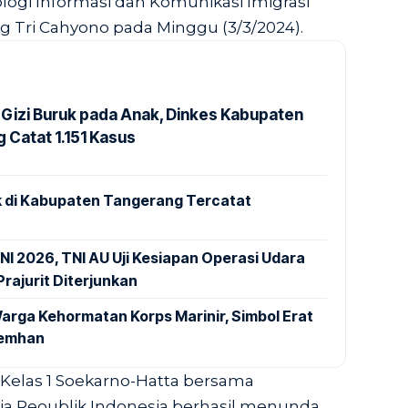
logi Informasi dan Komunikasi Imigrasi
 Tri Cahyono pada Minggu (3/3/2024).
Gizi Buruk pada Anak, Dinkes Kabupaten
 Catat 1.151 Kasus
 di Kabupaten Tangerang Tercatat
NI 2026, TNI AU Uji Kesiapan Operasi Udara
rajurit Diterjunkan
arga Kehormatan Korps Marinir, Simbol Erat
Kemhan
i Kelas 1 Soekarno-Hatta bersama
a Reoublik Indonesia berhasil menunda