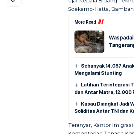
ujar Kepala Bidang Tekno
Soekarno-Hatta, Bambang
More Read
Waspadai 
Tangerang
Sebanyak 14.057 Anak
Mengalami Stunting
Latihan Terintegrasi T
dan Antar Matra, 12.000 P
Kasau Diangkat Jadi W
Soliditas Antar TNI dan 
Teranyar, Kantor Imigras
Kementerian Tenaga Kerj