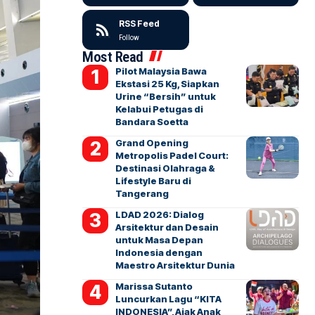
RSS Feed
Follow
Most Read
Pilot Malaysia Bawa
Ekstasi 25 Kg, Siapkan
Urine “Bersih” untuk
Kelabui Petugas di
Bandara Soetta
Grand Opening
Metropolis Padel Court:
Destinasi Olahraga &
Lifestyle Baru di
Tangerang
LDAD 2026: Dialog
Arsitektur dan Desain
untuk Masa Depan
Indonesia dengan
Maestro Arsitektur Dunia
Marissa Sutanto
Luncurkan Lagu “KITA
INDONESIA”, Ajak Anak