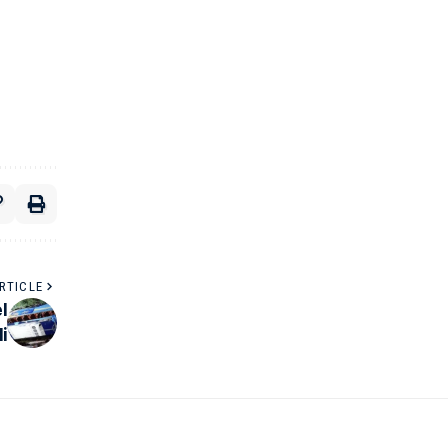
RTICLE
l
i