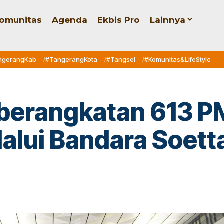
omunitas
Agenda
Ekbis Pro
Lainnya
ngerangKab
#TangerangKota
#Tangsel
#Komunitas&LifeStyle
eberangkatan 613 P
lalui Bandara Soett