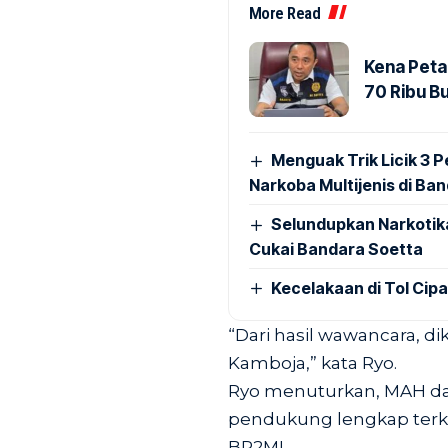
More Read
Kena Peta
70 Ribu B
Menguak Trik Licik 3
Narkoba Multijenis di Ba
Selundupkan Narkotik
Cukai Bandara Soetta
Kecelakaan di Tol Cip
“Dari hasil wawancara, d
Kamboja,” kata Ryo.
Ryo menuturkan, MAH da
pendukung lengkap terk
BP2MI.