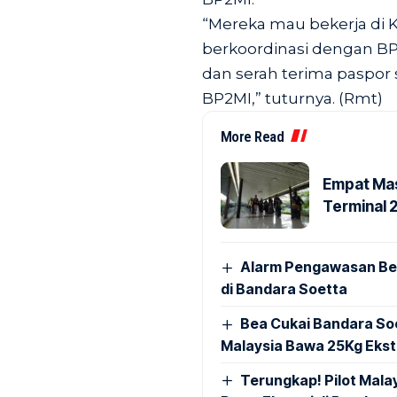
“Mereka mau bekerja di K
berkoordinasi dengan B
dan serah terima paspor 
BP2MI,” tuturnya. (Rmt)
More Read
Empat Mas
Terminal 
Alarm Pengawasan Ber
di Bandara Soetta
Bea Cukai Bandara Soe
Malaysia Bawa 25Kg Ekst
Terungkap! Pilot Mal