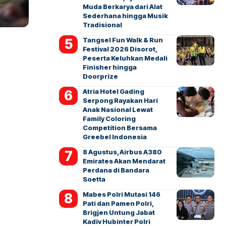
Muda Berkarya dari Alat
Sederhana hingga Musik
Tradisional
Tangsel Fun Walk & Run
Festival 2026 Disorot,
Peserta Keluhkan Medali
Finisher hingga
Doorprize
Atria Hotel Gading
Serpong Rayakan Hari
Anak Nasional Lewat
Family Coloring
Competition Bersama
Greebel Indonesia
8 Agustus, Airbus A380
Emirates Akan Mendarat
Perdana di Bandara
Soetta
Mabes Polri Mutasi 146
Pati dan Pamen Polri,
Brigjen Untung Jabat
Kadiv Hubinter Polri