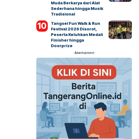
Muda Berkarya dari Alat
Sederhana hingga Musik
Tradisional
Tangsel Fun Walk & Run
Festival 2026 Disorot,
Peserta Keluhkan Medali
Finisher hingga
Doorprize
- Advertisement -