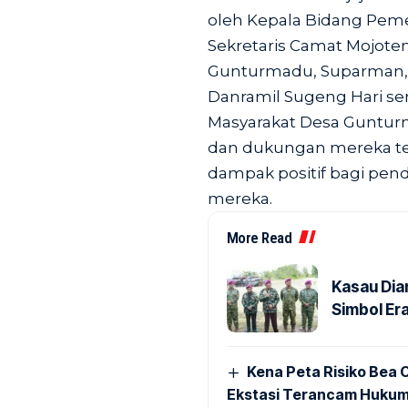
oleh Kepala Bidang Peme
Sekretaris Camat Mojote
Gunturmadu, Suparman, 
Danramil Sugeng Hari ser
Masyarakat Desa Guntur
dan dukungan mereka t
dampak positif bagi pend
mereka.
More Read
Kasau Dia
Simbol Era
Kena Peta Risiko Bea C
Ekstasi Terancam Hukum