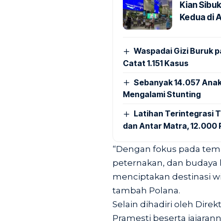
Kian Sibu
Kedua di 
Waspadai Gizi Buruk 
Catat 1.151 Kasus
Sebanyak 14.057 Anak
Mengalami Stunting
Latihan Terintegrasi T
dan Antar Matra, 12.000 P
“Dengan fokus pada tema
peternakan, dan budaya l
menciptakan destinasi wis
tambah Polana.
Selain dihadiri oleh Dire
Pramesti beserta jajara