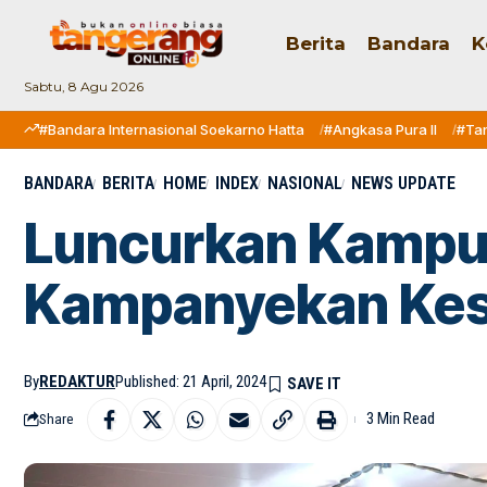
Berita
Bandara
K
Sabtu, 8 Agu 2026
#Bandara Internasional Soekarno Hatta
#Angkasa Pura II
#Ta
BANDARA
BERITA
HOME
INDEX
NASIONAL
NEWS UPDATE
Luncurkan Kampu
Kampanyekan Kes
By
REDAKTUR
Published: 21 April, 2024
3 Min Read
Share