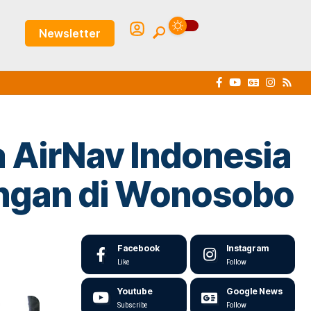
Newsletter
AirNav Indonesia
ngan di Wonosobo
Facebook
Instagram
Like
Follow
Youtube
Google News
Subscribe
Follow