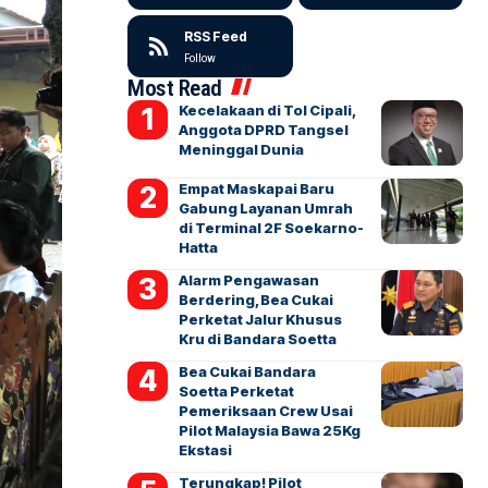
RSS Feed
Follow
Most Read
Kecelakaan di Tol Cipali,
Anggota DPRD Tangsel
Meninggal Dunia
Empat Maskapai Baru
Gabung Layanan Umrah
di Terminal 2F Soekarno-
Hatta
Alarm Pengawasan
Berdering, Bea Cukai
Perketat Jalur Khusus
Kru di Bandara Soetta
Bea Cukai Bandara
Soetta Perketat
Pemeriksaan Crew Usai
Pilot Malaysia Bawa 25Kg
Ekstasi
Terungkap! Pilot