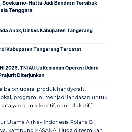
k, Soekarno-Hatta Jadi Bandara Tersibuk
Asia Tenggara
pada Anak, Dinkes Kabupaten Tangerang
 di Kabupaten Tangerang Tercatat
NI 2026, TNI AU Uji Kesiapan Operasi Udara
rajurit Diterjunkan
 balon udara, produk handycraft,
okal, program ini menjadi landasan untuk
ata yang unik kreatif, dan edukatif,”
ktur Utama AirNav Indonesia Polana B.
nnya, kampung KASANAH juga diresmikan