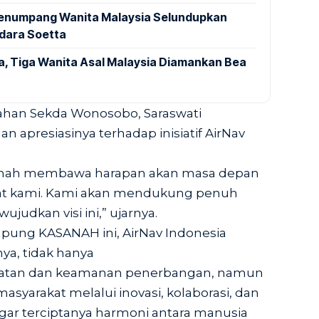
 Penumpang Wanita Malaysia Selundupkan
ndara Soetta
a, Tiga Wanita Asal Malaysia Diamankan Bea
ahan Sekda Wonosobo, Saraswati
apresiasinya terhadap inisiatif AirNav
nah membawa harapan akan masa depan
kat kami. Kami akan mendukung penuh
judkan visi ini,” ujarnya.
ung KASANAH ini, AirNav Indonesia
a, tidak hanya
atan dan keamanan penerbangan, namun
yarakat melalui inovasi, kolaborasi, dan
gar terciptanya harmoni antara manusia