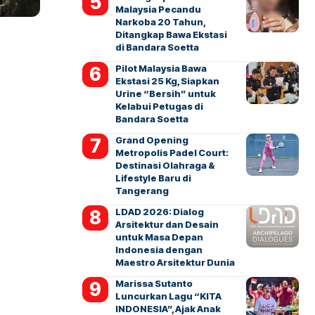
Malaysia Pecandu
Narkoba 20 Tahun,
Ditangkap Bawa Ekstasi
di Bandara Soetta
Pilot Malaysia Bawa
Ekstasi 25 Kg, Siapkan
Urine “Bersih” untuk
Kelabui Petugas di
Bandara Soetta
Grand Opening
Metropolis Padel Court:
Destinasi Olahraga &
Lifestyle Baru di
Tangerang
LDAD 2026: Dialog
Arsitektur dan Desain
untuk Masa Depan
Indonesia dengan
Maestro Arsitektur Dunia
Marissa Sutanto
Luncurkan Lagu “KITA
INDONESIA”, Ajak Anak