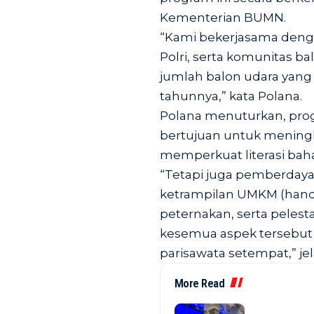
Kementerian BUMN.
“Kami bekerjasama deng
Polri, serta komunitas 
jumlah balon udara yang
tahunnya,” kata Polana.
Polana menuturkan, pr
bertujuan untuk menin
memperkuat literasi bahay
“Tetapi juga pemberdaya
ketrampilan UMKM (handyc
peternakan, serta pelesta
kesemua aspek tersebut
parisawata setempat,” jel
More Read