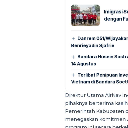
Imigrasi 
dengan Fu
Danrem 051/Wijayakar
Benrieyadin Sjafrie
Bandara Husein Sastr
14 Agustus
Terlibat Penipuan Inve
Vietnam di Bandara Soet
Direktur Utama AirNav I
pihaknya berterima kasi
Pemerintah Kabupaten d
menegaskan komitmen A
program ini secara berke