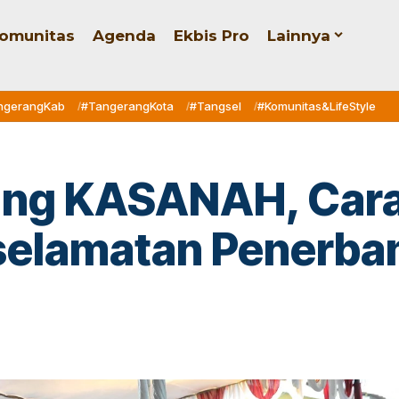
omunitas
Agenda
Ekbis Pro
Lainnya
ngerangKab
#TangerangKota
#Tangsel
#Komunitas&LifeStyle
ng KASANAH, Cara 
elamatan Penerba