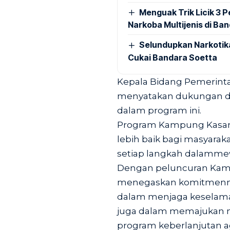
Menguak Trik Licik 3
Narkoba Multijenis di Ba
Selundupkan Narkotik
Cukai Bandara Soetta
Kepala Bidang Pemerint
menyatakan dukungan dan 
dalam program ini.
Program Kampung Kasa
lebih baik bagi masyara
setiap langkah dalammewu
Dengan peluncuran Kamp
menegaskan komitmenny
dalam menjaga keselam
juga dalam memajukan mas
program keberlanjutan a