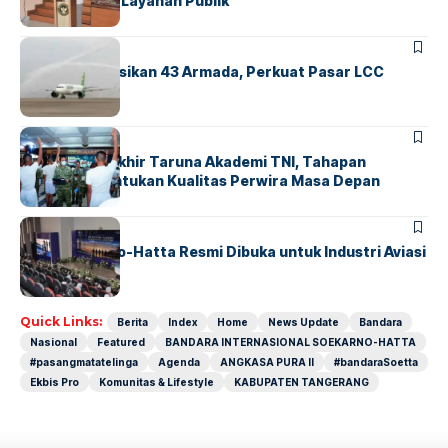
Transparansi Layanan Publik
BANDARA
BERITA
Citilink Operasikan 43 Armada, Perkuat Pasar LCC
Nasional
BERITA
Sidang Pantukhir Taruna Akademi TNI, Tahapan
Strategis Tentukan Kualitas Perwira Masa Depan
BANDARA
BERITA
IALC Soekarno-Hatta Resmi Dibuka untuk Industri Aviasi
Dunia
Quick Links:
Berita
Index
Home
News Update
Bandara
Nasional
Featured
BANDARA INTERNASIONAL SOEKARNO-HATTA
#pasangmatatelinga
Agenda
ANGKASA PURA II
#bandaraSoetta
Ekbis Pro
Komunitas & Lifestyle
KABUPATEN TANGERANG