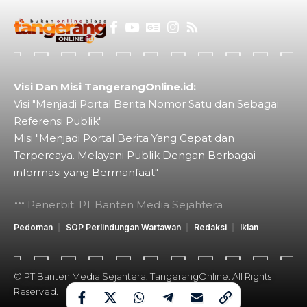
Visi Dan Misi TangerangOnline.id:
Visi "Menjadi Portal Berita Nomor Satu dan Sebagai
Referensi Publik"
Misi "Menjadi Portal Berita Yang Cepat dan
Terpercaya. Melayani Publik Dengan Berbagai
informasi yang Bermanfaat"
Penerbit: PT Banten Media Sejahtera
Pedoman
SOP Perlindungan Wartawan
Redaksi
Iklan
© PT Banten Media Sejahtera. TangerangOnline. All Rights
Reserved.