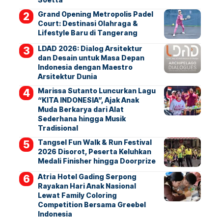
Grand Opening Metropolis Padel
Court: Destinasi Olahraga &
Lifestyle Baru di Tangerang
LDAD 2026: Dialog Arsitektur
dan Desain untuk Masa Depan
Indonesia dengan Maestro
Arsitektur Dunia
Marissa Sutanto Luncurkan Lagu
“KITA INDONESIA”, Ajak Anak
Muda Berkarya dari Alat
Sederhana hingga Musik
Tradisional
Tangsel Fun Walk & Run Festival
2026 Disorot, Peserta Keluhkan
Medali Finisher hingga Doorprize
Atria Hotel Gading Serpong
Rayakan Hari Anak Nasional
Lewat Family Coloring
Competition Bersama Greebel
Indonesia