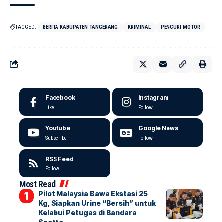
TAGGED:
BERITA KABUPATEN TANGERANG
KRIMINAL
PENCURI MOTOR
Facebook
Instagram
Like
Follow
Youtube
Google News
Subscribe
Follow
RSS Feed
Follow
Most Read
Pilot Malaysia Bawa Ekstasi 25
Kg, Siapkan Urine “Bersih” untuk
Kelabui Petugas di Bandara
Soetta