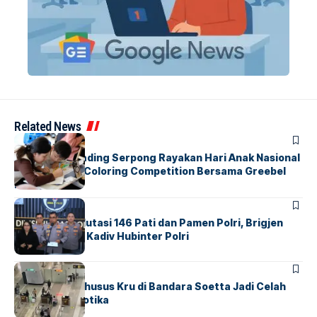
Related News
BERITA
INDEX
Atria Hotel Gading Serpong Rayakan Hari Anak Nasional
Lewat Family Coloring Competition Bersama Greebel
Indonesia
BERITA
Mabes Polri Mutasi 146 Pati dan Pamen Polri, Brigjen
Untung Jabat Kadiv Hubinter Polri
BANDARA
BERITA
Ketika Jalur Khusus Kru di Bandara Soetta Jadi Celah
Sindikat Narkotika