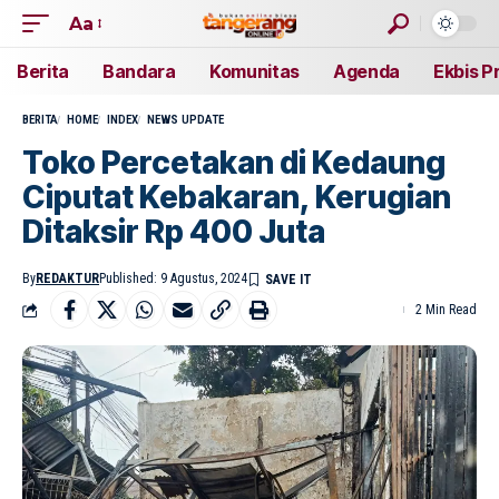
Aa
Berita
Bandara
Komunitas
Agenda
Ekbis P
BERITA
HOME
INDEX
NEWS UPDATE
Toko Percetakan di Kedaung
Ciputat Kebakaran, Kerugian
Ditaksir Rp 400 Juta
By
REDAKTUR
Published: 9 Agustus, 2024
2 Min Read