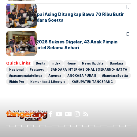
BANDARA
BERITA
Kopilot Maskapai Asing Ditangkap Bawa 70 Ribu Butir
Ekstasi di Bandara Soetta
BERITA
INDEX
GM For A Day 2026 Sukses Digelar, 43 Anak Pimpin
Operasional Hotel Selama Sehari
Quick Links:
Berita
Index
Home
News Update
Bandara
Nasional
Featured
BANDARA INTERNASIONAL SOEKARNO-HATTA
#pasangmatatelinga
Agenda
ANGKASA PURA II
#bandaraSoetta
Ekbis Pro
Komunitas & Lifestyle
KABUPATEN TANGERANG