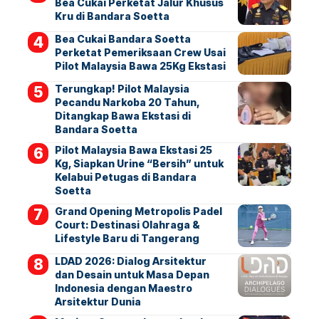
Bea Cukai Perketat Jalur Khusus
Kru di Bandara Soetta
Bea Cukai Bandara Soetta
Perketat Pemeriksaan Crew Usai
Pilot Malaysia Bawa 25Kg Ekstasi
Terungkap! Pilot Malaysia
Pecandu Narkoba 20 Tahun,
Ditangkap Bawa Ekstasi di
Bandara Soetta
Pilot Malaysia Bawa Ekstasi 25
Kg, Siapkan Urine “Bersih” untuk
Kelabui Petugas di Bandara
Soetta
Grand Opening Metropolis Padel
Court: Destinasi Olahraga &
Lifestyle Baru di Tangerang
LDAD 2026: Dialog Arsitektur
dan Desain untuk Masa Depan
Indonesia dengan Maestro
Arsitektur Dunia