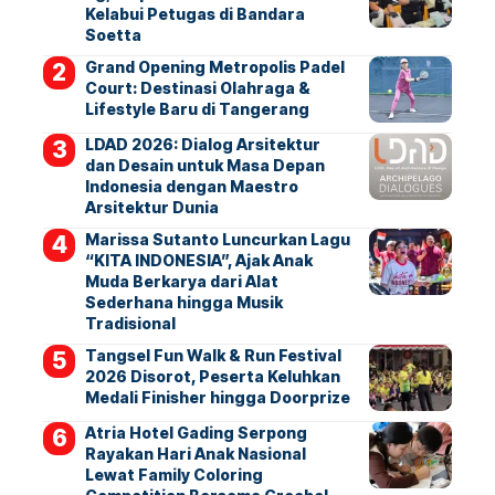
Kelabui Petugas di Bandara
Soetta
Grand Opening Metropolis Padel
Court: Destinasi Olahraga &
Lifestyle Baru di Tangerang
LDAD 2026: Dialog Arsitektur
dan Desain untuk Masa Depan
Indonesia dengan Maestro
Arsitektur Dunia
Marissa Sutanto Luncurkan Lagu
“KITA INDONESIA”, Ajak Anak
Muda Berkarya dari Alat
Sederhana hingga Musik
Tradisional
Tangsel Fun Walk & Run Festival
2026 Disorot, Peserta Keluhkan
Medali Finisher hingga Doorprize
Atria Hotel Gading Serpong
Rayakan Hari Anak Nasional
Lewat Family Coloring