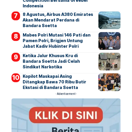
Competition Bersama Greebel
Indonesia
8 Agustus, Airbus A380 Emirates
Akan Mendarat Perdana di
Bandara Soetta
Mabes Polri Mutasi 146 Pati dan
Pamen Polri, Brigjen Untung
Jabat Kadiv Hubinter Polri
Ketika Jalur Khusus Kru di
Bandara Soetta Jadi Celah
Sindikat Narkotika
Kopilot Maskapai Asing
Ditangkap Bawa 70 Ribu Butir
Ekstasi di Bandara Soetta
- Advertisement -