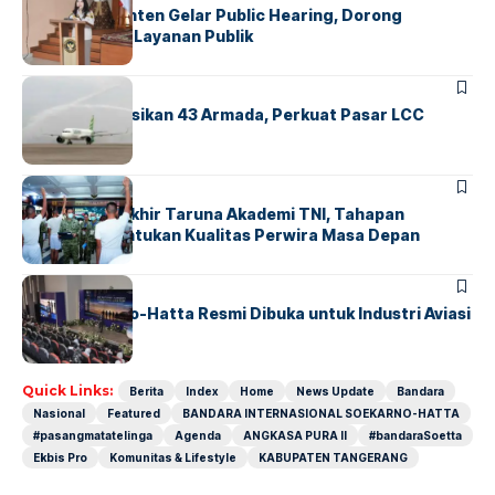
Karantina Banten Gelar Public Hearing, Dorong
Transparansi Layanan Publik
BANDARA
BERITA
Citilink Operasikan 43 Armada, Perkuat Pasar LCC
Nasional
BERITA
Sidang Pantukhir Taruna Akademi TNI, Tahapan
Strategis Tentukan Kualitas Perwira Masa Depan
BANDARA
BERITA
IALC Soekarno-Hatta Resmi Dibuka untuk Industri Aviasi
Dunia
Quick Links:
Berita
Index
Home
News Update
Bandara
Nasional
Featured
BANDARA INTERNASIONAL SOEKARNO-HATTA
#pasangmatatelinga
Agenda
ANGKASA PURA II
#bandaraSoetta
Ekbis Pro
Komunitas & Lifestyle
KABUPATEN TANGERANG