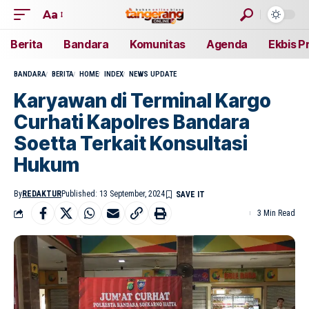
Aa
Berita
Bandara
Komunitas
Agenda
Ekbis P
BANDARA
BERITA
HOME
INDEX
NEWS UPDATE
Karyawan di Terminal Kargo
Curhati Kapolres Bandara
Soetta Terkait Konsultasi
Hukum
By
REDAKTUR
Published: 13 September, 2024
3 Min Read