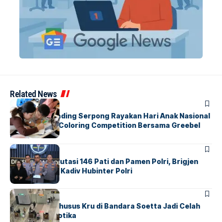
Related News
BERITA
INDEX
Atria Hotel Gading Serpong Rayakan Hari Anak Nasional
Lewat Family Coloring Competition Bersama Greebel
Indonesia
BERITA
Mabes Polri Mutasi 146 Pati dan Pamen Polri, Brigjen
Untung Jabat Kadiv Hubinter Polri
BANDARA
BERITA
Ketika Jalur Khusus Kru di Bandara Soetta Jadi Celah
Sindikat Narkotika