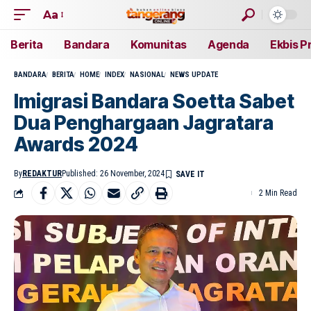
Aa
Berita
Bandara
Komunitas
Agenda
Ekbis P
BANDARA
BERITA
HOME
INDEX
NASIONAL
NEWS UPDATE
Imigrasi Bandara Soetta Sabet
Dua Penghargaan Jagratara
Awards 2024
By
REDAKTUR
Published: 26 November, 2024
2 Min Read