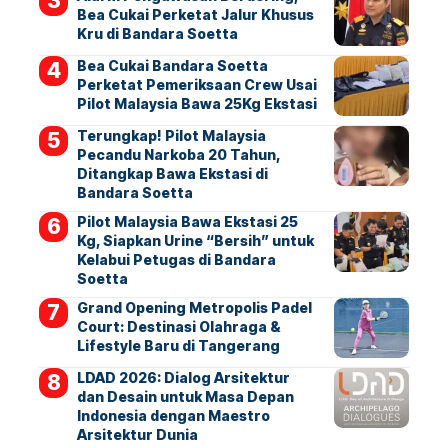
Bea Cukai Perketat Jalur Khusus
Kru di Bandara Soetta
Bea Cukai Bandara Soetta
Perketat Pemeriksaan Crew Usai
Pilot Malaysia Bawa 25Kg Ekstasi
Terungkap! Pilot Malaysia
Pecandu Narkoba 20 Tahun,
Ditangkap Bawa Ekstasi di
Bandara Soetta
Pilot Malaysia Bawa Ekstasi 25
Kg, Siapkan Urine “Bersih” untuk
Kelabui Petugas di Bandara
Soetta
Grand Opening Metropolis Padel
Court: Destinasi Olahraga &
Lifestyle Baru di Tangerang
LDAD 2026: Dialog Arsitektur
dan Desain untuk Masa Depan
Indonesia dengan Maestro
Arsitektur Dunia