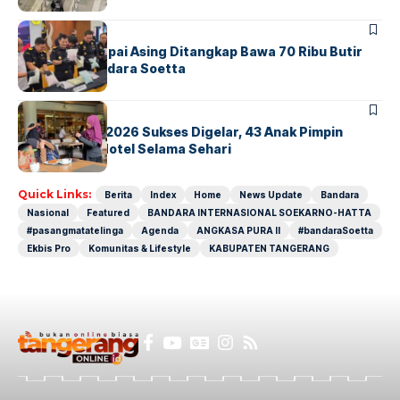
BANDARA
BERITA
Kopilot Maskapai Asing Ditangkap Bawa 70 Ribu Butir
Ekstasi di Bandara Soetta
BERITA
INDEX
GM For A Day 2026 Sukses Digelar, 43 Anak Pimpin
Operasional Hotel Selama Sehari
Quick Links:
Berita
Index
Home
News Update
Bandara
Nasional
Featured
BANDARA INTERNASIONAL SOEKARNO-HATTA
#pasangmatatelinga
Agenda
ANGKASA PURA II
#bandaraSoetta
Ekbis Pro
Komunitas & Lifestyle
KABUPATEN TANGERANG