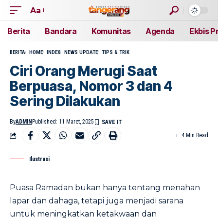
Aa
Berita
Bandara
Komunitas
Agenda
Ekbis P
BERITA
HOME
INDEX
NEWS UPDATE
TIPS & TRIK
Ciri Orang Merugi Saat
Berpuasa, Nomor 3 dan 4
Sering Dilakukan
By
ADMIN
Published: 11 Maret, 2025
4 Min Read
Ilustrasi
Puasa Ramadan bukan hanya tentang menahan
lapar dan dahaga, tetapi juga menjadi sarana
untuk meningkatkan ketakwaan dan