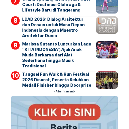
Court: Destinasi Olahraga &
Lifestyle Baru di Tangerang
LDAD 2026: Dialog Arsitektur
dan Desain untuk Masa Depan
Indonesia dengan Maestro
Arsitektur Dunia
Marissa Sutanto Luncurkan Lagu
“KITA INDONESIA”, Ajak Anak
Muda Berkarya dari Alat
Sederhana hingga Musik
Tradisional
Tangsel Fun Walk & Run Festival
2026 Disorot, Peserta Keluhkan
Medali Finisher hingga Doorprize
- Advertisement -