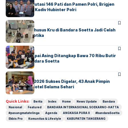
Mabes Polri Mutasi 146 Pati dan Pamen Polri, Brigjen
Untung Jabat Kadiv Hubinter Polri
BANDARA
BERITA
Ketika Jalur Khusus Kru di Bandara Soetta Jadi Celah
Sindikat Narkotika
BANDARA
BERITA
Kopilot Maskapai Asing Ditangkap Bawa 70 Ribu Butir
Ekstasi di Bandara Soetta
BERITA
INDEX
GM For A Day 2026 Sukses Digelar, 43 Anak Pimpin
Operasional Hotel Selama Sehari
Quick Links:
Berita
Index
Home
News Update
Bandara
Nasional
Featured
BANDARA INTERNASIONAL SOEKARNO-HATTA
#pasangmatatelinga
Agenda
ANGKASA PURA II
#bandaraSoetta
Ekbis Pro
Komunitas & Lifestyle
KABUPATEN TANGERANG