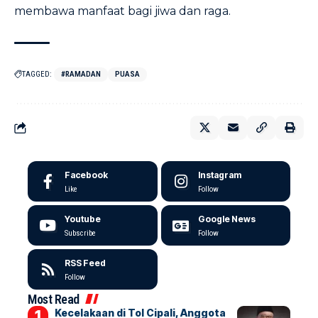
membawa manfaat bagi jiwa dan raga.
TAGGED:
#RAMADAN
PUASA
Facebook
Instagram
Like
Follow
Youtube
Google News
Subscribe
Follow
RSS Feed
Follow
Most Read
Kecelakaan di Tol Cipali, Anggota