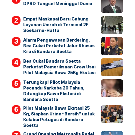
DPRD Tangsel Meninggal Dunia
Empat Maskapai Baru Gabung
Layanan Umrah di Terminal 2F
Soekarno-Hatta
Alarm Pengawasan Berdering,
Bea Cukai Perketat Jalur Khusus
Kru di Bandara Soetta
Bea Cukai Bandara Soetta
Perketat Pemeriksaan Crew Usai
Pilot Malaysia Bawa 25Kg Ekstasi
Terungkap! Pilot Malaysia
Pecandu Narkoba 20 Tahun,
Ditangkap Bawa Ekstasi di
Bandara Soetta
Pilot Malaysia Bawa Ekstasi 25
Kg, Siapkan Urine “Bersih” untuk
Kelabui Petugas di Bandara
Soetta
Grand Opening Metropolis Padel