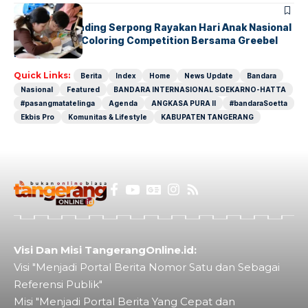
BERITA
INDEX
Atria Hotel Gading Serpong Rayakan Hari Anak Nasional
Lewat Family Coloring Competition Bersama Greebel
Indonesia
Quick Links:
Berita
Index
Home
News Update
Bandara
Nasional
Featured
BANDARA INTERNASIONAL SOEKARNO-HATTA
#pasangmatatelinga
Agenda
ANGKASA PURA II
#bandaraSoetta
Ekbis Pro
Komunitas & Lifestyle
KABUPATEN TANGERANG
Visi Dan Misi TangerangOnline.id:
Visi "Menjadi Portal Berita Nomor Satu dan Sebagai
Referensi Publik"
Misi "Menjadi Portal Berita Yang Cepat dan