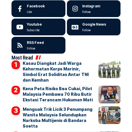
Facebook
Instagram
Like
Follow
Youtube
Google News
Subscribe
Follow
RSS Feed
Follow
Most Read
Kasau Diangkat Jadi Warga
Kehormatan Korps Marinir,
Simbol Erat Soliditas Antar TNI
dan Kemhan
Kena Peta Risiko Bea Cukai, Pilot
Malaysia Pembawa 70 Ribu Butir
Ekstasi Terancam Hukuman Mati
Menguak Trik Licik 3 Penumpang
Wanita Malaysia Selundupkan
Narkoba Multijenis di Bandara
Soetta