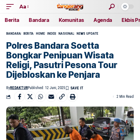
Aa
Berita
Bandara
Komunitas
Agenda
Ekbis P
BANDARA
BERITA
HOME
INDEX
NASIONAL
NEWS UPDATE
Polres Bandara Soetta
Bongkar Penipuan Wisata
Religi, Pasutri Pesona Tour
Dijebloskan ke Penjara
By
REDAKTUR
Published: 12 Juni, 2025
2 Min Read