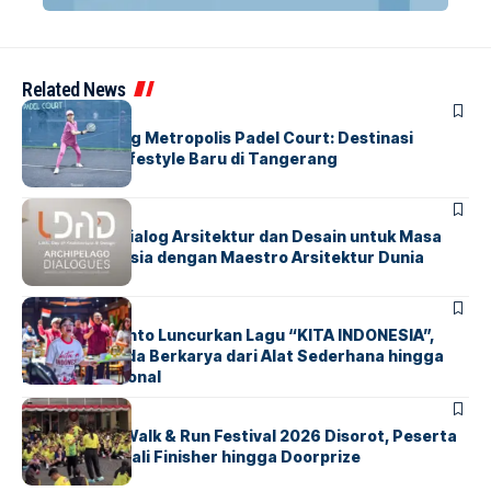
Related News
BERITA
HOME
Grand Opening Metropolis Padel Court: Destinasi
Olahraga & Lifestyle Baru di Tangerang
BERITA
HOME
LDAD 2026: Dialog Arsitektur dan Desain untuk Masa
Depan Indonesia dengan Maestro Arsitektur Dunia
BERITA
INDEX
Marissa Sutanto Luncurkan Lagu “KITA INDONESIA”,
Ajak Anak Muda Berkarya dari Alat Sederhana hingga
Musik Tradisional
BERITA
INDEX
Tangsel Fun Walk & Run Festival 2026 Disorot, Peserta
Keluhkan Medali Finisher hingga Doorprize