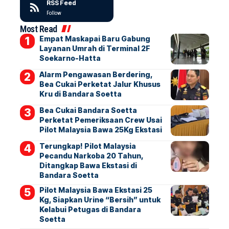
RSS Feed
Follow
Most Read
Empat Maskapai Baru Gabung
Layanan Umrah di Terminal 2F
Soekarno-Hatta
Alarm Pengawasan Berdering,
Bea Cukai Perketat Jalur Khusus
Kru di Bandara Soetta
Bea Cukai Bandara Soetta
Perketat Pemeriksaan Crew Usai
Pilot Malaysia Bawa 25Kg Ekstasi
Terungkap! Pilot Malaysia
Pecandu Narkoba 20 Tahun,
Ditangkap Bawa Ekstasi di
Bandara Soetta
Pilot Malaysia Bawa Ekstasi 25
Kg, Siapkan Urine “Bersih” untuk
Kelabui Petugas di Bandara
Soetta