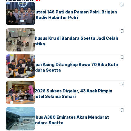
BERITA
Mabes Polri Mutasi 146 Pati dan Pamen Polri, Brigjen
Untung Jabat Kadiv Hubinter Polri
BANDARA
BERITA
Ketika Jalur Khusus Kru di Bandara Soetta Jadi Celah
Sindikat Narkotika
BANDARA
BERITA
Kopilot Maskapai Asing Ditangkap Bawa 70 Ribu Butir
Ekstasi di Bandara Soetta
BERITA
INDEX
GM For A Day 2026 Sukses Digelar, 43 Anak Pimpin
Operasional Hotel Selama Sehari
BANDARA
BERITA
8 Agustus, Airbus A380 Emirates Akan Mendarat
Perdana di Bandara Soetta