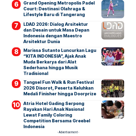
Grand Opening Metropolis Padel
Court: Destinasi Olahraga &
Lifestyle Baru di Tangerang
LDAD 2026: Dialog Arsitektur
dan Desain untuk Masa Depan
Indonesia dengan Maestro
Arsitektur Dunia
Marissa Sutanto Luncurkan Lagu
“KITA INDONESIA”, Ajak Anak
Muda Berkarya dari Alat
Sederhana hingga Musik
Tradisional
Tangsel Fun Walk & Run Festival
2026 Disorot, Peserta Keluhkan
Medali Finisher hingga Doorprize
Atria Hotel Gading Serpong
Rayakan Hari Anak Nasional
Lewat Family Coloring
Competition Bersama Greebel
Indonesia
- Advertisement -