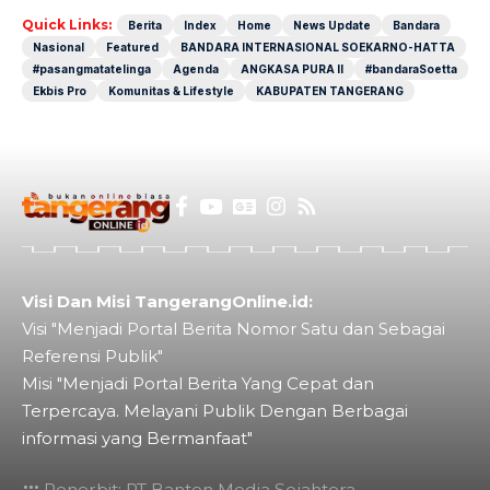
Quick Links:
Berita
Index
Home
News Update
Bandara
Nasional
Featured
BANDARA INTERNASIONAL SOEKARNO-HATTA
#pasangmatatelinga
Agenda
ANGKASA PURA II
#bandaraSoetta
Ekbis Pro
Komunitas & Lifestyle
KABUPATEN TANGERANG
Visi Dan Misi TangerangOnline.id:
Visi "Menjadi Portal Berita Nomor Satu dan Sebagai
Referensi Publik"
Misi "Menjadi Portal Berita Yang Cepat dan
Terpercaya. Melayani Publik Dengan Berbagai
informasi yang Bermanfaat"
Penerbit: PT Banten Media Sejahtera