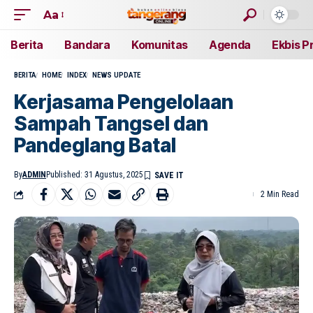
Aa
Berita
Bandara
Komunitas
Agenda
Ekbis P
BERITA
HOME
INDEX
NEWS UPDATE
Kerjasama Pengelolaan
Sampah Tangsel dan
Pandeglang Batal
By
ADMIN
Published: 31 Agustus, 2025
2 Min Read