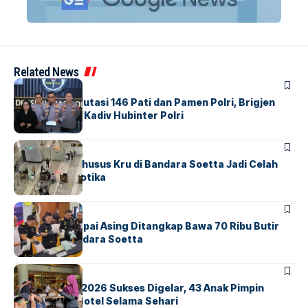
Related News
BERITA
Mabes Polri Mutasi 146 Pati dan Pamen Polri, Brigjen
Untung Jabat Kadiv Hubinter Polri
BANDARA
BERITA
Ketika Jalur Khusus Kru di Bandara Soetta Jadi Celah
Sindikat Narkotika
BANDARA
BERITA
Kopilot Maskapai Asing Ditangkap Bawa 70 Ribu Butir
Ekstasi di Bandara Soetta
BERITA
INDEX
GM For A Day 2026 Sukses Digelar, 43 Anak Pimpin
Operasional Hotel Selama Sehari