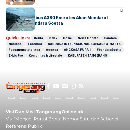
BANDARA
BERITA
8 Agustus, Airbus A380 Emirates Akan Mendarat
Perdana di Bandara Soetta
Quick Links:
Berita
Index
Home
News Update
Bandara
Nasional
Featured
BANDARA INTERNASIONAL SOEKARNO-HATTA
#pasangmatatelinga
Agenda
ANGKASA PURA II
#bandaraSoetta
Ekbis Pro
Komunitas & Lifestyle
KABUPATEN TANGERANG
Visi Dan Misi TangerangOnline.id:
Visi "Menjadi Portal Berita Nomor Satu dan Sebagai
Referensi Publik"