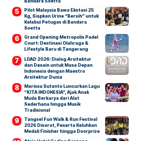
Bandara Soetta
Pilot Malaysia Bawa Ekstasi 25
Kg, Siapkan Urine “Bersih” untuk
Kelabui Petugas di Bandara
Soetta
Grand Opening Metropolis Padel
Court: Destinasi Olahraga &
Lifestyle Baru di Tangerang
LDAD 2026: Dialog Arsitektur
dan Desain untuk Masa Depan
Indonesia dengan Maestro
Arsitektur Dunia
Marissa Sutanto Luncurkan Lagu
“KITA INDONESIA”, Ajak Anak
Muda Berkarya dari Alat
Sederhana hingga Musik
Tradisional
Tangsel Fun Walk & Run Festival
2026 Disorot, Peserta Keluhkan
Medali Finisher hingga Doorprize