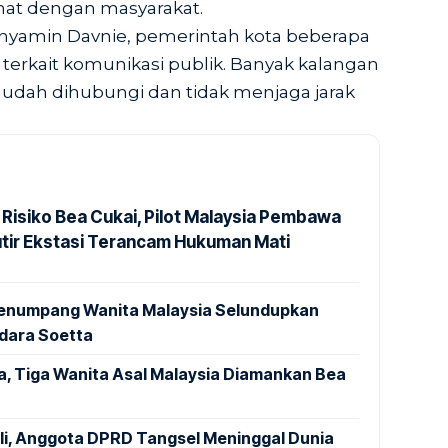
hat dengan masyarakat.
nyamin Davnie, pemerintah kota beberapa
terkait komunikasi publik. Banyak kalangan
f mudah dihubungi dan tidak menjaga jarak
 Risiko Bea Cukai, Pilot Malaysia Pembawa
utir Ekstasi Terancam Hukuman Mati
 Penumpang Wanita Malaysia Selundupkan
ndara Soetta
a, Tiga Wanita Asal Malaysia Diamankan Bea
ali, Anggota DPRD Tangsel Meninggal Dunia