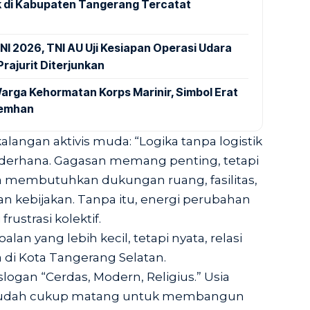
 di Kabupaten Tangerang Tercatat
NI 2026, TNI AU Uji Kesiapan Operasi Udara
rajurit Diterjunkan
arga Kehormatan Korps Marinir, Simbol Erat
Kemhan
kalangan aktivis muda: “Logika tanpa logistik
ederhana. Gagasan memang penting, tetapi
ia membutuhkan dukungan ruang, fasilitas,
an kebijakan. Tanpa itu, energi perubahan
ustrasi kolektif.
lan yang lebih kecil, tetapi nyata, relasi
di Kota Tangerang Selatan.
logan “Cerdas, Modern, Religius.” Usia
sudah cukup matang untuk membangun