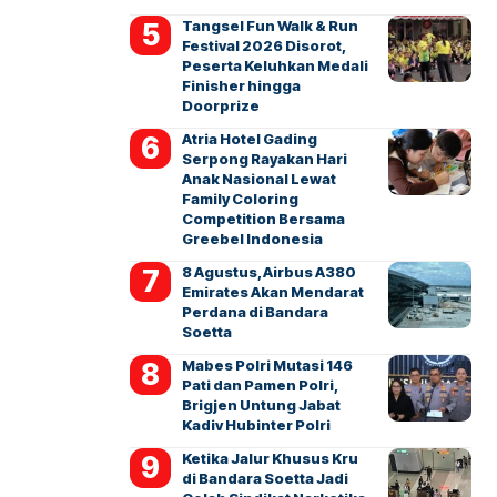
Tangsel Fun Walk & Run
Festival 2026 Disorot,
Peserta Keluhkan Medali
Finisher hingga
Doorprize
Atria Hotel Gading
Serpong Rayakan Hari
Anak Nasional Lewat
Family Coloring
Competition Bersama
Greebel Indonesia
8 Agustus, Airbus A380
Emirates Akan Mendarat
Perdana di Bandara
Soetta
Mabes Polri Mutasi 146
Pati dan Pamen Polri,
Brigjen Untung Jabat
Kadiv Hubinter Polri
Ketika Jalur Khusus Kru
di Bandara Soetta Jadi