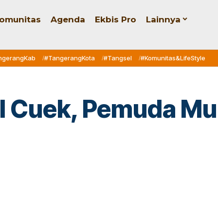
omunitas
Agenda
Ekbis Pro
Lainnya
ngerangKab
#TangerangKota
#Tangsel
#Komunitas&LifeStyle
l Cuek, Pemuda Mul