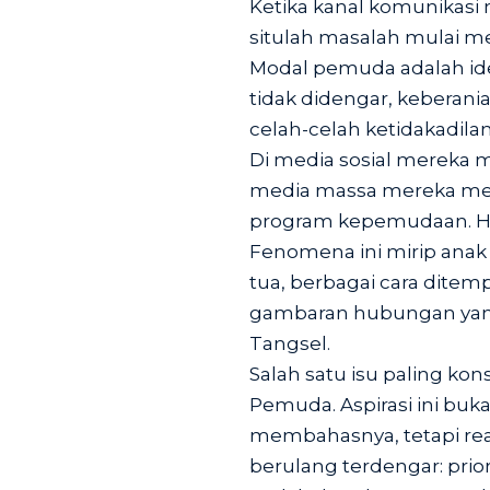
Ketika kanal komunikasi 
situlah masalah mulai 
Modal pemuda adalah ide,
tidak didengar, keberani
celah-celah ketidakadilan
Di media sosial mereka m
media massa mereka meny
program kepemudaan. Ha
Fenomena ini mirip anak
tua, berbagai cara ditem
gambaran hubungan yang 
Tangsel.
Salah satu isu paling ko
Pemuda. Aspirasi ini buk
membahasnya, tetapi real
berulang terdengar: prior