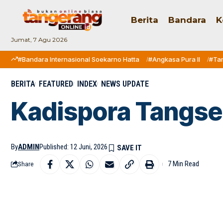
Berita
Bandara
K
Jumat, 7 Agu 2026
#Bandara Internasional Soekarno Hatta
#Angkasa Pura II
#Ta
BERITA
FEATURED
INDEX
NEWS UPDATE
Kadispora Tangse
By
ADMIN
Published: 12 Juni, 2026
7 Min Read
Share