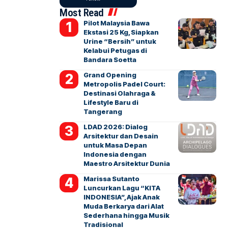
Most Read
Pilot Malaysia Bawa
Ekstasi 25 Kg, Siapkan
Urine “Bersih” untuk
Kelabui Petugas di
Bandara Soetta
Grand Opening
Metropolis Padel Court:
Destinasi Olahraga &
Lifestyle Baru di
Tangerang
LDAD 2026: Dialog
Arsitektur dan Desain
untuk Masa Depan
Indonesia dengan
Maestro Arsitektur Dunia
Marissa Sutanto
Luncurkan Lagu “KITA
INDONESIA”, Ajak Anak
Muda Berkarya dari Alat
Sederhana hingga Musik
Tradisional