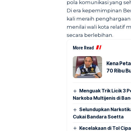
pola komunikasi yang se
Di era kepemimpinan Be
kali meraih penghargaan 
menilai wali kota relati
secara berlebihan.
More Read
Kena Peta
70 Ribu B
Menguak Trik Licik 3
Narkoba Multijenis di Ba
Selundupkan Narkotik
Cukai Bandara Soetta
Kecelakaan di Tol Cip