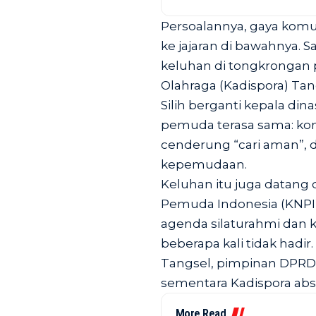
Persoalannya, gaya komuni
ke jajaran di bawahnya. 
keluhan di tongkrongan
Olahraga (Kadispora) Tan
Silih berganti kepala din
pemuda terasa sama: komu
cenderung “cari aman”, 
kepemudaan.
Keluhan itu juga datang 
Pemuda Indonesia (KNPI)
agenda silaturahmi dan k
beberapa kali tidak hadi
Tangsel, pimpinan DPRD
sementara Kadispora abs
More Read