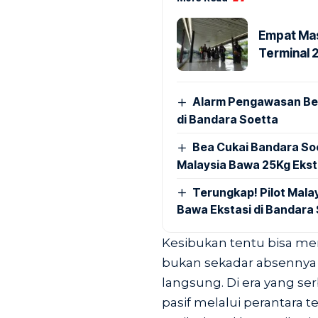
Empat Mas
Terminal 
Alarm Pengawasan Ber
di Bandara Soetta
Bea Cukai Bandara Soe
Malaysia Bawa 25Kg Ekst
Terungkap! Pilot Mal
Bawa Ekstasi di Bandara
Kesibukan tentu bisa me
bukan sekadar absennya 
langsung. Di era yang se
pasif melalui perantara t