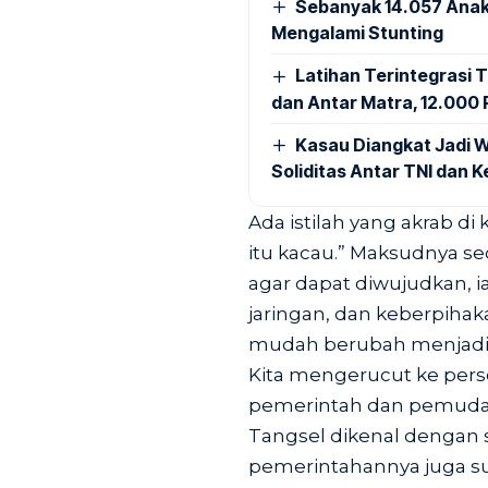
Sebanyak 14.057 Anak
Mengalami Stunting
Latihan Terintegrasi T
dan Antar Matra, 12.000 P
Kasau Diangkat Jadi W
Soliditas Antar TNI dan 
Ada istilah yang akrab di 
itu kacau.” Maksudnya s
agar dapat diwujudkan, 
jaringan, dan keberpihak
mudah berubah menjadi fr
Kita mengerucut ke persoa
pemerintah dan pemuda 
Tangsel dikenal dengan s
pemerintahannya juga 