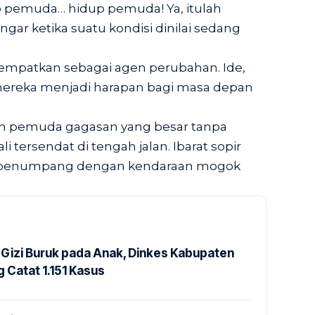
 pemuda… hidup pemuda! Ya, itulah
gar ketika suatu kondisi dinilai sedang
tempatkan sebagai agen perubahan. Ide,
mereka menjadi harapan bagi masa depan
h pemuda gagasan yang besar tanpa
i tersendat di tengah jalan. Ibarat sopir
penumpang dengan kendaraan mogok
Gizi Buruk pada Anak, Dinkes Kabupaten
 Catat 1.151 Kasus