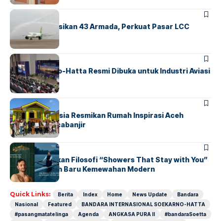
BANDARA
BERITA
Citilink Operasikan 43 Armada, Perkuat Pasar LCC
Nasional
BANDARA
BERITA
IALC Soekarno-Hatta Resmi Dibuka untuk Industri Aviasi
Dunia
BERITA
HOME
AirNav Indonesia Resmikan Rumah Inspirasi Aceh
Tamiang Pascabanjir
BERITA
EKBIS PRO
GROHE Hadirkan Filosofi “Showers That Stay with You”
sebagai Wajah Baru Kemewahan Modern
Quick Links:
Berita
Index
Home
News Update
Bandara
Nasional
Featured
BANDARA INTERNASIONAL SOEKARNO-HATTA
#pasangmatatelinga
Agenda
ANGKASA PURA II
#bandaraSoetta