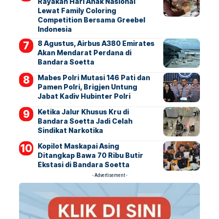
Rayakan Hari Anak Nasional
Lewat Family Coloring
Competition Bersama Greebel
Indonesia
8 Agustus, Airbus A380 Emirates
Akan Mendarat Perdana di
Bandara Soetta
Mabes Polri Mutasi 146 Pati dan
Pamen Polri, Brigjen Untung
Jabat Kadiv Hubinter Polri
Ketika Jalur Khusus Kru di
Bandara Soetta Jadi Celah
Sindikat Narkotika
Kopilot Maskapai Asing
Ditangkap Bawa 70 Ribu Butir
Ekstasi di Bandara Soetta
- Advertisement -