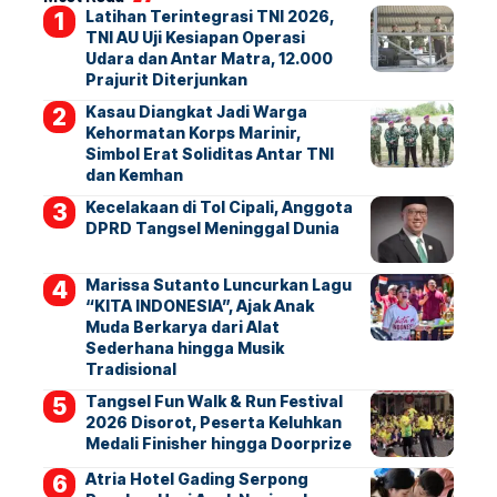
Latihan Terintegrasi TNI 2026,
TNI AU Uji Kesiapan Operasi
Udara dan Antar Matra, 12.000
Prajurit Diterjunkan
Kasau Diangkat Jadi Warga
Kehormatan Korps Marinir,
Simbol Erat Soliditas Antar TNI
dan Kemhan
Kecelakaan di Tol Cipali, Anggota
DPRD Tangsel Meninggal Dunia
Marissa Sutanto Luncurkan Lagu
“KITA INDONESIA”, Ajak Anak
Muda Berkarya dari Alat
Sederhana hingga Musik
Tradisional
Tangsel Fun Walk & Run Festival
2026 Disorot, Peserta Keluhkan
Medali Finisher hingga Doorprize
Atria Hotel Gading Serpong