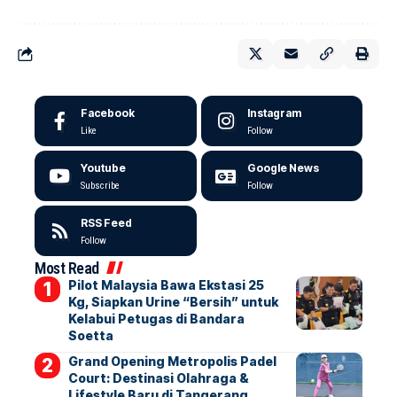
Facebook
Instagram
Like
Follow
Youtube
Google News
Subscribe
Follow
RSS Feed
Follow
Most Read
Pilot Malaysia Bawa Ekstasi 25
Kg, Siapkan Urine “Bersih” untuk
Kelabui Petugas di Bandara
Soetta
Grand Opening Metropolis Padel
Court: Destinasi Olahraga &
Lifestyle Baru di Tangerang