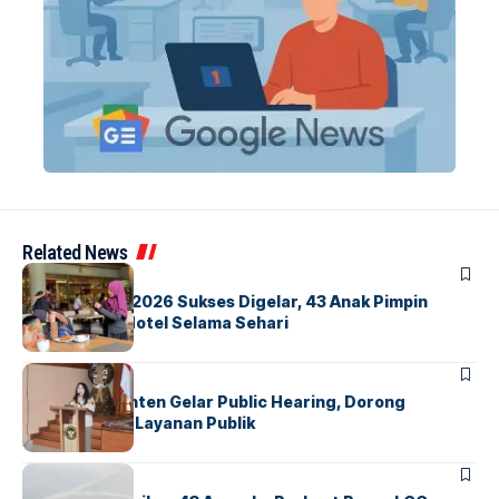
Related News
BERITA
INDEX
GM For A Day 2026 Sukses Digelar, 43 Anak Pimpin
Operasional Hotel Selama Sehari
BANDARA
BERITA
Karantina Banten Gelar Public Hearing, Dorong
Transparansi Layanan Publik
BANDARA
BERITA