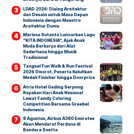
LDAD 2026: Dialog Arsitektur
dan Desain untuk Masa Depan
Indonesia dengan Maestro
Arsitektur Dunia
Marissa Sutanto Luncurkan Lagu
“KITA INDONESIA”, Ajak Anak
Muda Berkarya dari Alat
Sederhana hingga Musik
Tradisional
Tangsel Fun Walk & Run Festival
2026 Disorot, Peserta Keluhkan
Medali Finisher hingga Doorprize
Atria Hotel Gading Serpong
Rayakan Hari Anak Nasional
Lewat Family Coloring
Competition Bersama Greebel
Indonesia
8 Agustus, Airbus A380 Emirates
Akan Mendarat Perdana di
Bandara Soetta