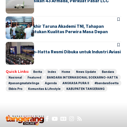
Citilink Operasikan 43 Armada, Perkuat Pasar LCC
Nasional
BERITA
Sidang Pantukhir Taruna Akademi TNI, Tahapan
Strategis Tentukan Kualitas Perwira Masa Depan
BANDARA
BERITA
IALC Soekarno-Hatta Resmi Dibuka untuk Industri Aviasi
Dunia
Quick Links:
Berita
Index
Home
News Update
Bandara
Nasional
Featured
BANDARA INTERNASIONAL SOEKARNO-HATTA
#pasangmatatelinga
Agenda
ANGKASA PURA II
#bandaraSoetta
Ekbis Pro
Komunitas & Lifestyle
KABUPATEN TANGERANG