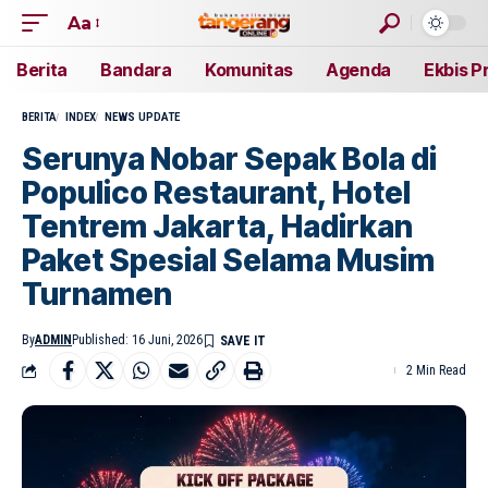
Aa
Berita
Bandara
Komunitas
Agenda
Ekbis P
BERITA
INDEX
NEWS UPDATE
Serunya Nobar Sepak Bola di
Populico Restaurant, Hotel
Tentrem Jakarta, Hadirkan
Paket Spesial Selama Musim
Turnamen
By
ADMIN
Published: 16 Juni, 2026
2 Min Read