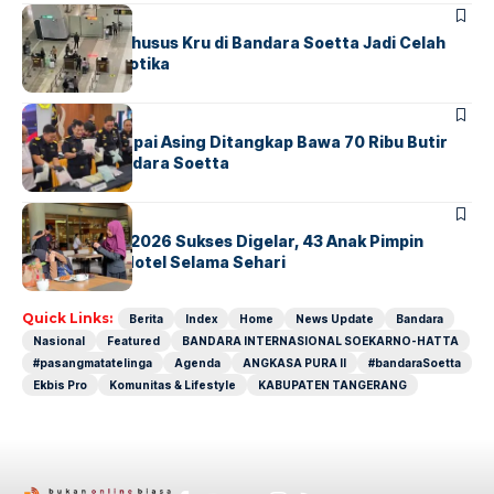
BANDARA
BERITA
Ketika Jalur Khusus Kru di Bandara Soetta Jadi Celah
Sindikat Narkotika
BANDARA
BERITA
Kopilot Maskapai Asing Ditangkap Bawa 70 Ribu Butir
Ekstasi di Bandara Soetta
BERITA
INDEX
GM For A Day 2026 Sukses Digelar, 43 Anak Pimpin
Operasional Hotel Selama Sehari
Quick Links:
Berita
Index
Home
News Update
Bandara
Nasional
Featured
BANDARA INTERNASIONAL SOEKARNO-HATTA
#pasangmatatelinga
Agenda
ANGKASA PURA II
#bandaraSoetta
Ekbis Pro
Komunitas & Lifestyle
KABUPATEN TANGERANG