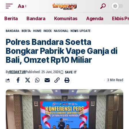
Aa
Berita
Bandara
Komunitas
Agenda
Ekbis P
BANDARA
BERITA
HOME
INDEX
NASIONAL
NEWS UPDATE
Polres Bandara Soetta
Bongkar Pabrik Vape Ganja di
Bali, Omzet Rp10 Miliar
By
REDAKTUR
Published: 25 Juni, 2026
3 Min Read