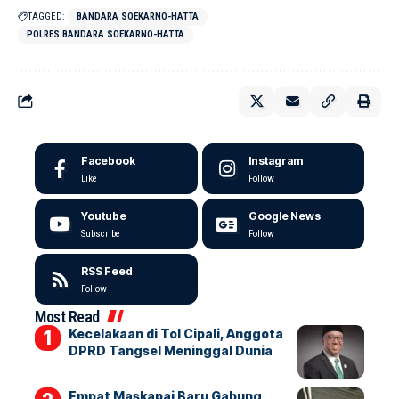
TAGGED:
BANDARA SOEKARNO-HATTA
POLRES BANDARA SOEKARNO-HATTA
Facebook
Instagram
Like
Follow
Youtube
Google News
Subscribe
Follow
RSS Feed
Follow
Most Read
Kecelakaan di Tol Cipali, Anggota
DPRD Tangsel Meninggal Dunia
Empat Maskapai Baru Gabung