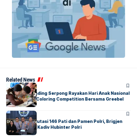
Related News
BERITA
INDEX
Atria Hotel Gading Serpong Rayakan Hari Anak Nasional
Lewat Family Coloring Competition Bersama Greebel
Indonesia
BERITA
Mabes Polri Mutasi 146 Pati dan Pamen Polri, Brigjen
Untung Jabat Kadiv Hubinter Polri