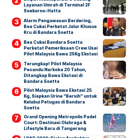
Layanan Umrah di Terminal 2F
Soekarno-Hatta
Alarm Pengawasan Berdering,
Bea Cukai Perketat Jalur Khusus
Kru di Bandara Soetta
Bea Cukai Bandara Soetta
Perketat Pemeriksaan Crew Usai
Pilot Malaysia Bawa 25Kg Ekstasi
Terungkap! Pilot Malaysia
Pecandu Narkoba 20 Tahun,
Ditangkap Bawa Ekstasi di
Bandara Soetta
Pilot Malaysia Bawa Ekstasi 25
Kg, Siapkan Urine “Bersih” untuk
Kelabui Petugas di Bandara
Soetta
Grand Opening Metropolis Padel
Court: Destinasi Olahraga &
Lifestyle Baru di Tangerang