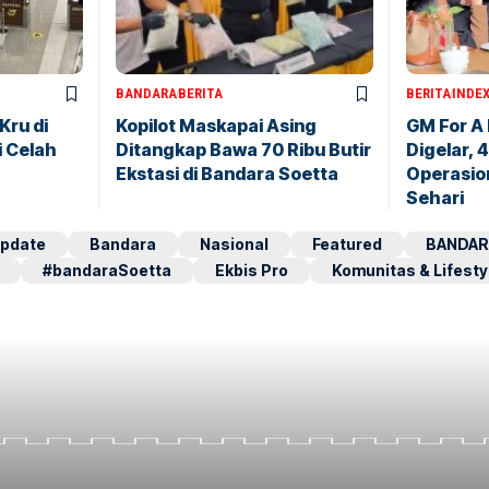
BANDARA
BERITA
BERITA
INDE
Kru di
Kopilot Maskapai Asing
GM For A
i Celah
Ditangkap Bawa 70 Ribu Butir
Digelar, 
Ekstasi di Bandara Soetta
Operasio
Sehari
pdate
Bandara
Nasional
Featured
BANDAR
#bandaraSoetta
Ekbis Pro
Komunitas & Lifesty