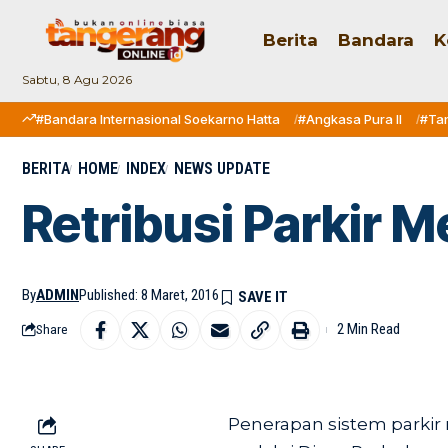
Berita
Bandara
K
Sabtu, 8 Agu 2026
#Bandara Internasional Soekarno Hatta
#Angkasa Pura II
#Ta
BERITA
HOME
INDEX
NEWS UPDATE
Retribusi Parkir 
By
ADMIN
Published: 8 Maret, 2016
2 Min Read
Share
Penerapan sistem parkir 