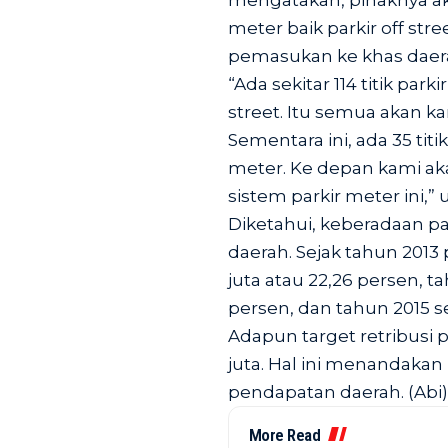
mengatakan, pihaknya a
meter baik parkir off str
pemasukan ke khas daera
“Ada sekitar 114 titik park
street. Itu semua akan k
Sementara ini, ada 35 titi
meter. Ke depan kami a
sistem parkir meter ini,” 
Diketahui, keberadaan 
daerah. Sejak tahun 2013
juta atau 22,26 persen, ta
persen, dan tahun 2015 se
Adapun target retribusi 
juta. Hal ini menandakan
pendapatan daerah. (Abi)
More Read