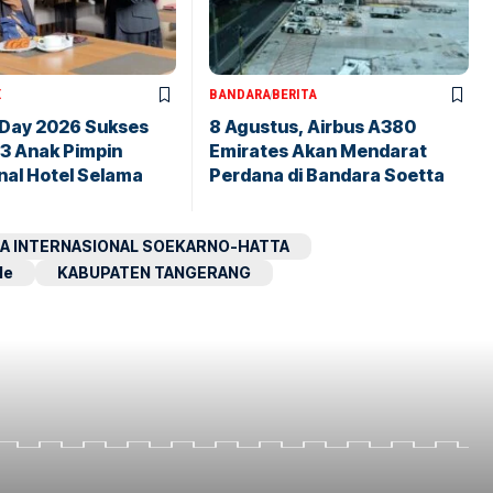
X
BANDARA
BERITA
 Day 2026 Sukses
8 Agustus, Airbus A380
43 Anak Pimpin
Emirates Akan Mendarat
nal Hotel Selama
Perdana di Bandara Soetta
A INTERNASIONAL SOEKARNO-HATTA
le
KABUPATEN TANGERANG