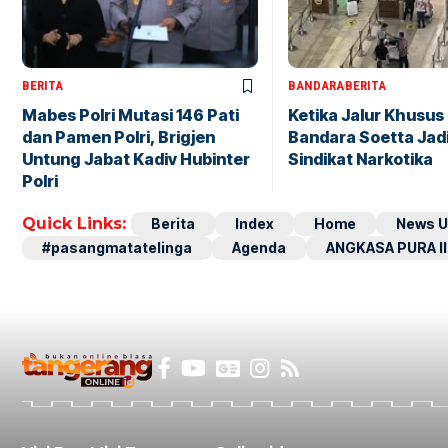
BERITA
BANDARA
BERITA
Mabes Polri Mutasi 146 Pati
Ketika Jalur Khusus 
dan Pamen Polri, Brigjen
Bandara Soetta Jad
Untung Jabat Kadiv Hubinter
Sindikat Narkotika
Polri
Quick Links:
Berita
Index
Home
News U
#pasangmatatelinga
Agenda
ANGKASA PURA II