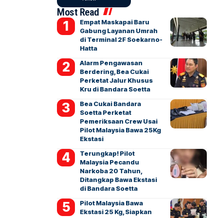
Most Read
Empat Maskapai Baru
Gabung Layanan Umrah
di Terminal 2F Soekarno-
Hatta
Alarm Pengawasan
Berdering, Bea Cukai
Perketat Jalur Khusus
Kru di Bandara Soetta
Bea Cukai Bandara
Soetta Perketat
Pemeriksaan Crew Usai
Pilot Malaysia Bawa 25Kg
Ekstasi
Terungkap! Pilot
Malaysia Pecandu
Narkoba 20 Tahun,
Ditangkap Bawa Ekstasi
di Bandara Soetta
Pilot Malaysia Bawa
Ekstasi 25 Kg, Siapkan