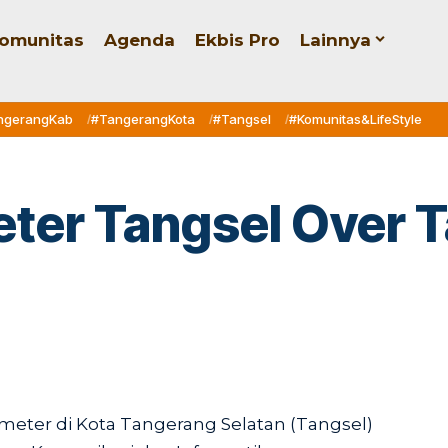
omunitas
Agenda
Ekbis Pro
Lainnya
ngerangKab
#TangerangKota
#Tangsel
#Komunitas&LifeStyle
Meter Tangsel Over 
meter di Kota Tangerang Selatan (Tangsel)