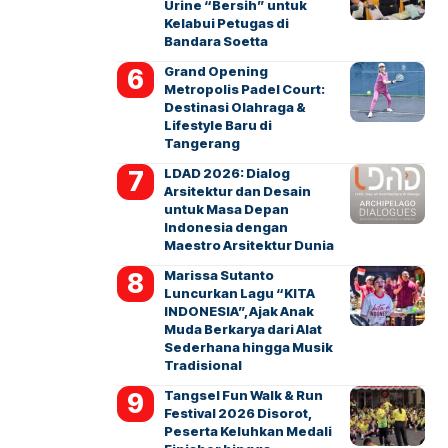
Urine “Bersih” untuk
Kelabui Petugas di
Bandara Soetta
Grand Opening
Metropolis Padel Court:
Destinasi Olahraga &
Lifestyle Baru di
Tangerang
LDAD 2026: Dialog
Arsitektur dan Desain
untuk Masa Depan
Indonesia dengan
Maestro Arsitektur Dunia
Marissa Sutanto
Luncurkan Lagu “KITA
INDONESIA”, Ajak Anak
Muda Berkarya dari Alat
Sederhana hingga Musik
Tradisional
Tangsel Fun Walk & Run
Festival 2026 Disorot,
Peserta Keluhkan Medali