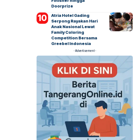
Finisher hingga
Doorprize
Atria Hotel Gading
Serpong Rayakan Hari
Anak Nasional Lewat
Family Coloring
Competition Bersama
Greebel Indonesia
- Advertisement -