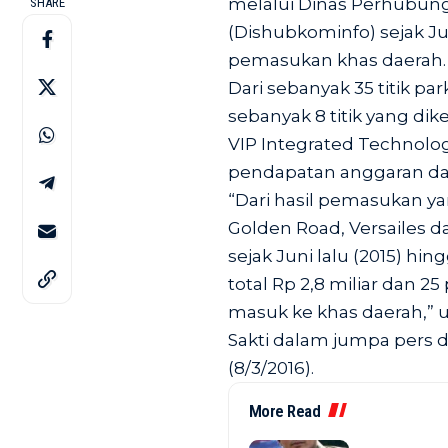
melalui Dinas Perhubung
SHARE
(Dishubkominfo) sejak Ju
pemasukan khas daerah.
Dari sebanyak 35 titik par
sebanyak 8 titik yang dik
VIP Integrated Technolog
pendapatan anggaran daer
“Dari hasil pemasukan yang
Golden Road, Versailes da
sejak Juni lalu (2015) hin
total Rp 2,8 miliar dan 25
masuk ke khas daerah,” u
Sakti dalam jumpa pers di
(8/3/2016).
More Read