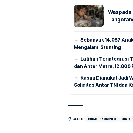
Waspadai 
Tangerang
Sebanyak 14.057 Anak
Mengalami Stunting
Latihan Terintegrasi T
dan Antar Matra, 12.000 P
Kasau Diangkat Jadi W
Soliditas Antar TNI dan 
TAGGED:
#DISHUBKOMINFO
#INFO