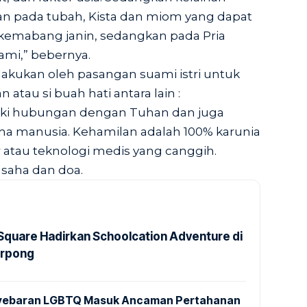
n pada tubah, Kista dan miom yang dapat
mabang janin, sedangkan pada Pria
ami,” bebernya.
ilakukan oleh pasangan suami istri untuk
au si buah hati antara lain :
iki hubungan dengan Tuhan dan juga
 manusia. Kehamilan adalah 100% karunia
 atau teknologi medis yang canggih.
usaha dan doa.
quare Hadirkan Schoolcation Adventure di
erpong
enyebaran LGBTQ Masuk Ancaman Pertahanan