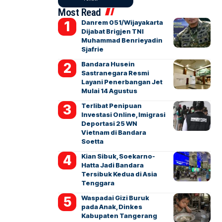
Most Read
Danrem 051/Wijayakarta
Dijabat Brigjen TNI
Muhammad Benrieyadin
Sjafrie
Bandara Husein
Sastranegara Resmi
Layani Penerbangan Jet
Mulai 14 Agustus
Terlibat Penipuan
Investasi Online, Imigrasi
Deportasi 25 WN
Vietnam di Bandara
Soetta
Kian Sibuk, Soekarno-
Hatta Jadi Bandara
Tersibuk Kedua di Asia
Tenggara
Waspadai Gizi Buruk
pada Anak, Dinkes
Kabupaten Tangerang