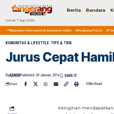
Berita
Bandara
K
Jumat, 7 Agu 2026
#Bandara Internasional Soekarno Hatta
#Angkasa Pura II
#Ta
KOMUNITAS & LIFESTYLE
TIPS & TRIK
Jurus Cepat Hami
By
ADMIN
Published: 30 Januari, 2016
4 Min Read
Share
Keinginan mendapatkan 