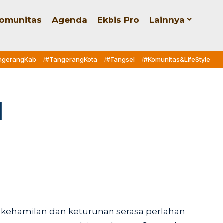
omunitas
Agenda
Ekbis Pro
Lainnya
ngerangKab
#TangerangKota
#Tangsel
#Komunitas&LifeStyle
l
kehamilan dan keturunan serasa perlahan