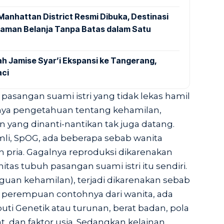
nhattan District Resmi Dibuka, Destinasi
aman Belanja Tanpa Batas dalam Satu
h Jamise Syar’i Ekspansi ke Tangerang,
aci
pasangan suami istri yang tidak lekas hamil
nya pengetahuan tentang kehamilan,
yang dinanti-nantikan tak juga datang.
li, SpOG, ada beberapa sebab wanita
h pria. Gagalnya reproduksi dikarenakan
tas tubuh pasangan suami istri itu sendiri.
gguan kehamilan), terjadi dikarenakan sebab
ri perempuan contohnya dari wanita, ada
iputi Genetik atau turunan, berat badan, pola
, dan faktor usia. Sedangkan kelainan