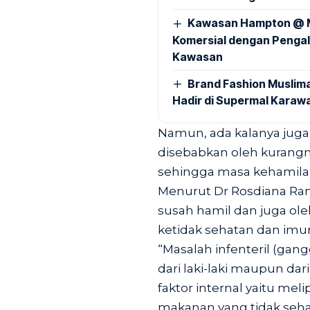
Kawasan Hampton @ Ma
Komersial dengan Pengal
Kawasan
Brand Fashion Muslima
Hadir di Supermal Karaw
Namun, ada kalanya juga 
disebabkan oleh kurang
sehingga masa kehamilan 
Menurut Dr Rosdiana Ram
susah hamil dan juga ole
ketidak sehatan dan imuni
“Masalah infenteril (gan
dari laki-laki maupun da
faktor internal yaitu mel
makanan yang tidak sehat