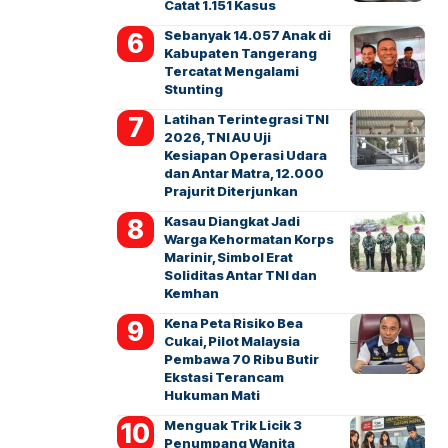
Catat 1.151 Kasus
Sebanyak 14.057 Anak di
Kabupaten Tangerang
Tercatat Mengalami
Stunting
Latihan Terintegrasi TNI
2026, TNI AU Uji
Kesiapan Operasi Udara
dan Antar Matra, 12.000
Prajurit Diterjunkan
Kasau Diangkat Jadi
Warga Kehormatan Korps
Marinir, Simbol Erat
Soliditas Antar TNI dan
Kemhan
Kena Peta Risiko Bea
Cukai, Pilot Malaysia
Pembawa 70 Ribu Butir
Ekstasi Terancam
Hukuman Mati
Menguak Trik Licik 3
Penumpang Wanita