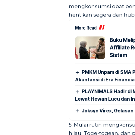
mengkonsumsi obat penu
hentikan segera dan hubu
More Read
Buku Mel
Affiliate
Sistem
PMKM Unpam di SMA P
Akuntansi di Era Financi
PLAYNIMALS Hadir di M
Lewat Hewan Lucu dan In
Joksyn Virex, Gelasan 
5. Mulai rutin mengkonsu
hijau, Toge-togean, dan 