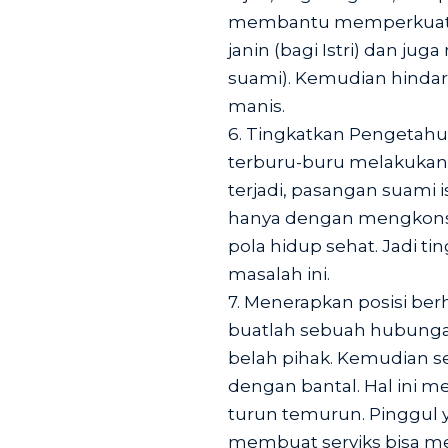
membantu memperkuat se
janin (bagi Istri) dan ju
suami). Kemudian hinda
manis.
6. Tingkatkan Pengetahu
terburu-buru melakukan 
terjadi, pasangan suami i
hanya dengan mengkons
pola hidup sehat. Jadi 
masalah ini.
7. Menerapkan posisi be
buatlah sebuah hubunga
belah pihak. Kemudian s
dengan bantal. Hal ini me
turun temurun. Pinggul 
membuat serviks bisa 