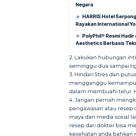
Negara
HARRIS Hotel Serpong
Rayakan International Y
PolyPhil® Resmi Hadir 
Aesthetics Berbasis Tek
2. Lakukan hubungan int
seminggu dua sampai tiga
3. Hindari Stres dan putu
mengganggu kemampuan
dalam membuahi telur. H
4. Jangan pernah mengk
pengawasan atau resep do
maya dan media sosial lai
resep dari dokter bisa 
kesehatan anda bahkan ny