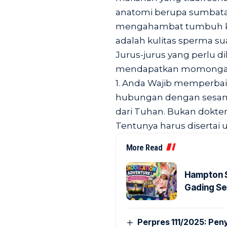
anatomi berupa sumbata
mengahambat tumbuh ke
adalah kulitas sperma su
Jurus-jurus yang perlu d
mendapatkan momongan at
1. Anda Wajib memperba
hubungan dengan sesama
dari Tuhan. Bukan dokter
Tentunya harus disertai 
More Read
Hampton S
Gading S
Perpres 111/2025: P