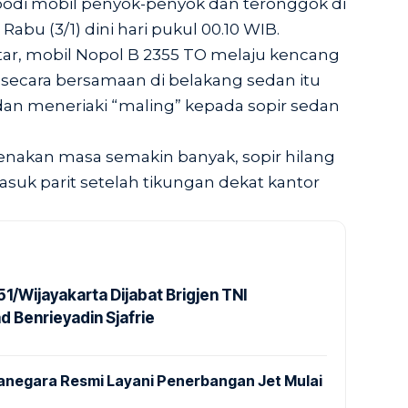
bodi mobil penyok-penyok dan teronggok di
, Rabu (3/1) dini hari pukul 00.10 WIB.
itar, mobil Nopol B 2355 TO melaju kencang
 secara bersamaan di belakang sedan itu
an meneriaki “maling” kepada sopir sedan
nakan masa semakin banyak, sopir hilang
suk parit setelah tikungan dekat kantor
1/Wijayakarta Dijabat Brigjen TNI
Benrieyadin Sjafrie
anegara Resmi Layani Penerbangan Jet Mulai