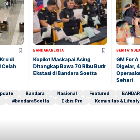
BANDARA
BERITA
BERITA
INDE
Kru di
Kopilot Maskapai Asing
GM For A
i Celah
Ditangkap Bawa 70 Ribu Butir
Digelar, 
Ekstasi di Bandara Soetta
Operasio
Sehari
pdate
Bandara
Nasional
Featured
BANDAR
#bandaraSoetta
Ekbis Pro
Komunitas & Lifesty