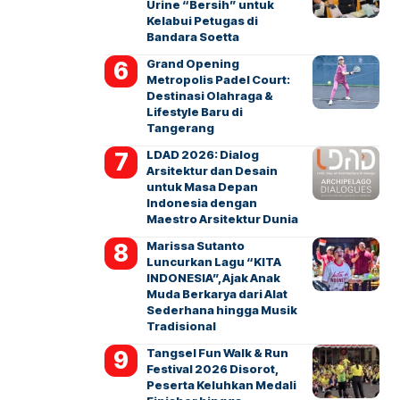
Urine “Bersih” untuk
Kelabui Petugas di
Bandara Soetta
Grand Opening
Metropolis Padel Court:
Destinasi Olahraga &
Lifestyle Baru di
Tangerang
LDAD 2026: Dialog
Arsitektur dan Desain
untuk Masa Depan
Indonesia dengan
Maestro Arsitektur Dunia
Marissa Sutanto
Luncurkan Lagu “KITA
INDONESIA”, Ajak Anak
Muda Berkarya dari Alat
Sederhana hingga Musik
Tradisional
Tangsel Fun Walk & Run
Festival 2026 Disorot,
Peserta Keluhkan Medali