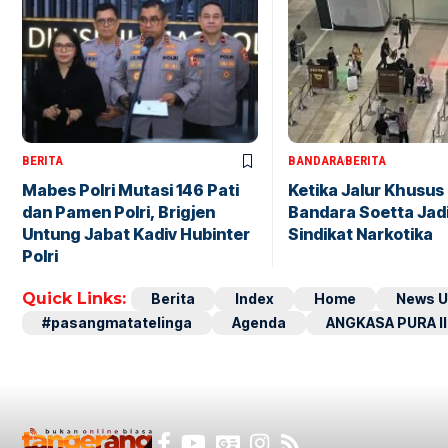
BERITA
BANDARA
BERITA
Mabes Polri Mutasi 146 Pati
Ketika Jalur Khusus 
dan Pamen Polri, Brigjen
Bandara Soetta Jad
Untung Jabat Kadiv Hubinter
Sindikat Narkotika
Polri
Quick Links:
Berita
Index
Home
News U
#pasangmatatelinga
Agenda
ANGKASA PURA II