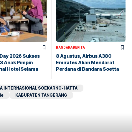
X
BANDARA
BERITA
 Day 2026 Sukses
8 Agustus, Airbus A380
43 Anak Pimpin
Emirates Akan Mendarat
nal Hotel Selama
Perdana di Bandara Soetta
A INTERNASIONAL SOEKARNO-HATTA
le
KABUPATEN TANGERANG