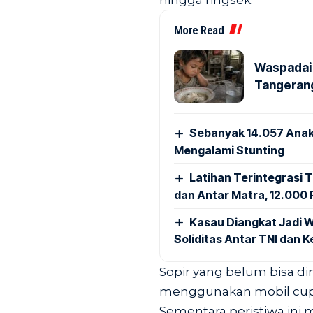
hingga ringsek.
More Read
Waspadai 
Tangerang
Sebanyak 14.057 Anak
Mengalami Stunting
Latihan Terintegrasi T
dan Antar Matra, 12.000 P
Kasau Diangkat Jadi W
Soliditas Antar TNI dan 
Sopir yang belum bisa dim
menggunakan mobil cup p
Sementara peristiwa ini