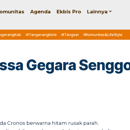
omunitas
Agenda
Ekbis Pro
Lainnya
ngerangKab
#TangerangKota
#Tangsel
#Komunitas&LifeStyle
ssa Gegara Senggo
a Cronos berwarna hitam rusak parah.