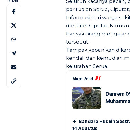
Seluruh kacanya pecah, 
SHARE
parit Jalan Serua, Ciputat
Informasi dari warga sek
dari arah Ciputat. Namun
banyak orang mengejar d
tersebut.
Tampak kepanikan dikare
kendali dan kemudian ma
kelurahan Serua.
More Read
Danrem 05
Muhammad 
Bandara Husein Sastr
14 Agustus