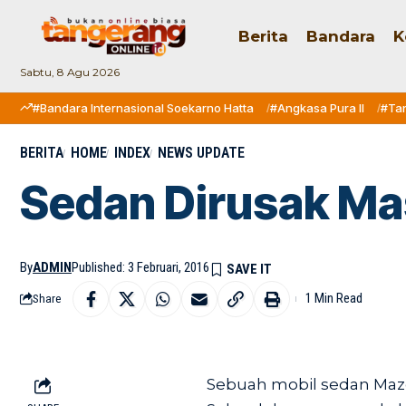
Berita
Bandara
K
Sabtu, 8 Agu 2026
#Bandara Internasional Soekarno Hatta
#Angkasa Pura II
#Ta
BERITA
HOME
INDEX
NEWS UPDATE
Sedan Dirusak Ma
By
ADMIN
Published: 3 Februari, 2016
1 Min Read
Share
Sebuah mobil sedan Mazd