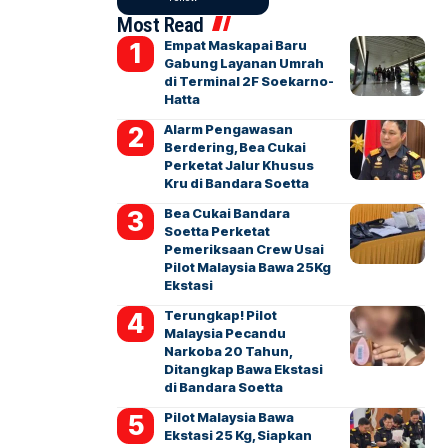
Most Read
Empat Maskapai Baru
Gabung Layanan Umrah
di Terminal 2F Soekarno-
Hatta
Alarm Pengawasan
Berdering, Bea Cukai
Perketat Jalur Khusus
Kru di Bandara Soetta
Bea Cukai Bandara
Soetta Perketat
Pemeriksaan Crew Usai
Pilot Malaysia Bawa 25Kg
Ekstasi
Terungkap! Pilot
Malaysia Pecandu
Narkoba 20 Tahun,
Ditangkap Bawa Ekstasi
di Bandara Soetta
Pilot Malaysia Bawa
Ekstasi 25 Kg, Siapkan