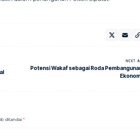
NEXT A
Potensi Wakaf sebagai Roda Pembanguna
al
Ekonom
ib ditandai
*