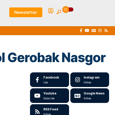
Newsletter
l Gerobak Nasgor
Facebook
Instagram
Like
Follow
Youtube
Google News
Subscribe
Follow
RSS Feed
Follow