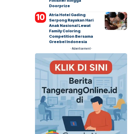
Finisher hingga
Doorprize
Atria Hotel Gading
Serpong Rayakan Hari
Anak Nasional Lewat
Family Coloring
Competition Bersama
Greebel Indonesia
- Advertisement -