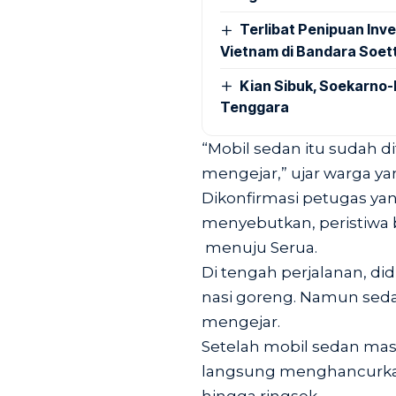
Terlibat Penipuan Inve
Vietnam di Bandara Soet
Kian Sibuk, Soekarno-
Tenggara
“Mobil sedan itu sudah d
mengejar,” ujar warga y
Dikonfirmasi petugas y
menyebutkan, peristiwa b
menuju Serua.
Di tengah perjalanan, di
nasi goreng. Namun seda
mengejar.
Setelah mobil sedan mas
langsung menghancurkan