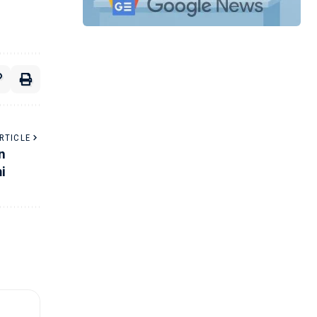
RTICLE
n
i