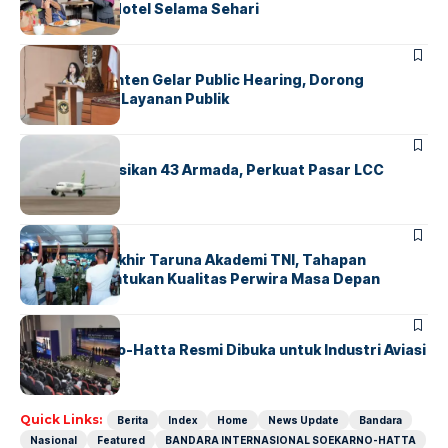
Operasional Hotel Selama Sehari
BANDARA
BERITA
Karantina Banten Gelar Public Hearing, Dorong
Transparansi Layanan Publik
BANDARA
BERITA
Citilink Operasikan 43 Armada, Perkuat Pasar LCC
Nasional
BERITA
Sidang Pantukhir Taruna Akademi TNI, Tahapan
Strategis Tentukan Kualitas Perwira Masa Depan
BANDARA
BERITA
IALC Soekarno-Hatta Resmi Dibuka untuk Industri Aviasi
Dunia
Quick Links:
Berita
Index
Home
News Update
Bandara
Nasional
Featured
BANDARA INTERNASIONAL SOEKARNO-HATTA