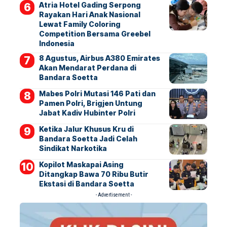
Atria Hotel Gading Serpong
Rayakan Hari Anak Nasional
Lewat Family Coloring
Competition Bersama Greebel
Indonesia
8 Agustus, Airbus A380 Emirates
Akan Mendarat Perdana di
Bandara Soetta
Mabes Polri Mutasi 146 Pati dan
Pamen Polri, Brigjen Untung
Jabat Kadiv Hubinter Polri
Ketika Jalur Khusus Kru di
Bandara Soetta Jadi Celah
Sindikat Narkotika
Kopilot Maskapai Asing
Ditangkap Bawa 70 Ribu Butir
Ekstasi di Bandara Soetta
- Advertisement -