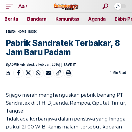
Aa
Berita
Bandara
Komunitas
Agenda
Ekbis P
BERITA
HOME
INDEX
Pabrik Sandratek Terbakar, 8
Jam Baru Padam
By
ADMIN
Published: 5 Februari, 2016
1 Min Read
Si jago merah menghanguskan pabrik benang PT
Sandratex di Jl H. Djuanda, Rempoa, Ciputat Timur,
Tangsel.
Tidak ada korban jiwa dalam peristiwa yang hingga
pukul 21.00 WIB, Kamis malam, tersebut kobaran