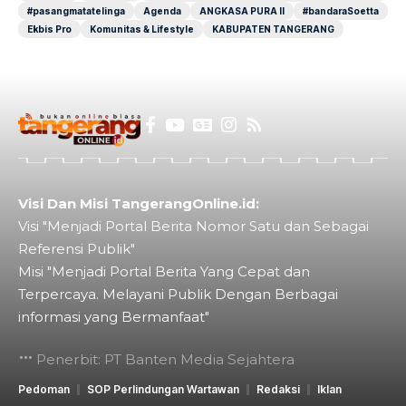
#pasangmatatelinga
Agenda
ANGKASA PURA II
#bandaraSoetta
Ekbis Pro
Komunitas & Lifestyle
KABUPATEN TANGERANG
Visi Dan Misi TangerangOnline.id:
Visi "Menjadi Portal Berita Nomor Satu dan Sebagai
Referensi Publik"
Misi "Menjadi Portal Berita Yang Cepat dan
Terpercaya. Melayani Publik Dengan Berbagai
informasi yang Bermanfaat"
Penerbit: PT Banten Media Sejahtera
Pedoman
SOP Perlindungan Wartawan
Redaksi
Iklan