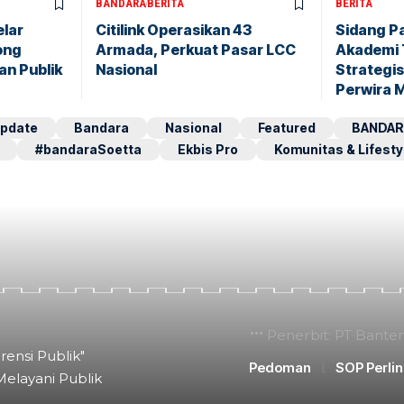
BANDARA
BERITA
BERITA
elar
Citilink Operasikan 43
Sidang P
ong
Armada, Perkuat Pasar LCC
Akademi 
an Publik
Nasional
Strategis
Perwira 
pdate
Bandara
Nasional
Featured
BANDAR
#bandaraSoetta
Ekbis Pro
Komunitas & Lifesty
Penerbit: PT Bante
rensi Publik"
Pedoman
SOP Perli
Melayani Publik