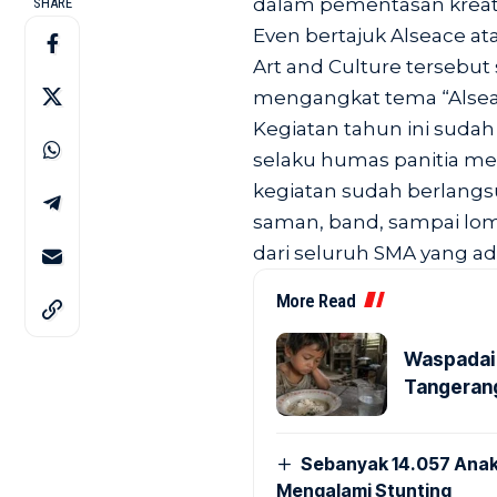
dalam pementasan kreativ
SHARE
Even bertajuk Alseace ata
Art and Culture tersebut s
mengangkat tema “Alseac
Kegiatan tahun ini sudah 
selaku humas panitia men
kegiatan sudah berlangsu
saman, band, sampai lom
dari seluruh SMA yang ad
More Read
Waspadai 
Tangerang
Sebanyak 14.057 Anak
Mengalami Stunting