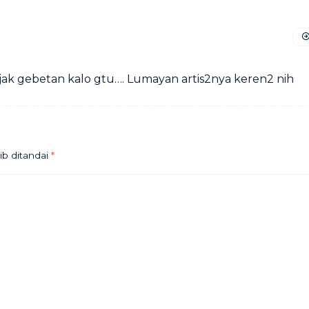
k gebetan kalo gtu…. Lumayan artis2nya keren2 nih
ib ditandai
*