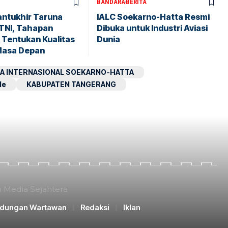
BANDARA
BERITA
antukhir Taruna
IALC Soekarno-Hatta Resmi
TNI, Tahapan
Dibuka untuk Industri Aviasi
 Tentukan Kualitas
Dunia
Masa Depan
A INTERNASIONAL SOEKARNO-HATTA
le
KABUPATEN TANGERANG
n Media Sejahtera
ndungan Wartawan
Redaksi
Iklan