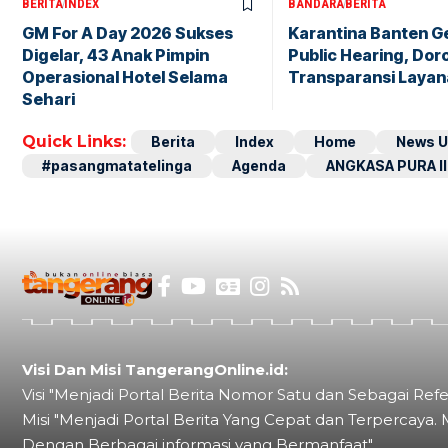
BERITA
INDEX
BANDARA
BERITA
GM For A Day 2026 Sukses
Karantina Banten G
Digelar, 43 Anak Pimpin
Public Hearing, Dor
Operasional Hotel Selama
Transparansi Layan
Sehari
Quick Links:
Berita
Index
Home
News U
#pasangmatatelinga
Agenda
ANGKASA PURA II
Visi Dan Misi TangerangOnline.id:
Visi "Menjadi Portal Berita Nomor Satu dan Sebagai Refe
Misi "Menjadi Portal Berita Yang Cepat dan Terpercaya. 
Dengan Berbagai informasi yang Bermanfaat"