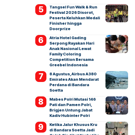
Tangsel Fun Walk & Run
Festival 2026 Disorot,
Peserta Keluhkan Medali
Finisher hingga
Doorprize
Atria Hotel Gading
Serpong Rayakan Hari
Anak Nasional Lewat
Family Coloring
Competition Bersama
Greebel Indonesia
8 Agustus, Airbus A380
Emirates Akan Mendarat
Perdana di Bandara
Soetta
Mabes Polri Mutasi 146
Pati dan Pamen Polri,
Brigjen Untung Jabat
Kadiv Hubinter Polri
Ketika Jalur Khusus Kru
di Bandara Soetta Jadi