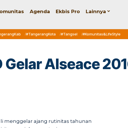
omunitas
Agenda
Ekbis Pro
Lainnya
ngerangKab
#TangerangKota
#Tangsel
#Komunitas&LifeStyle
 Gelar Alseace 20
i menggelar ajang rutinitas tahunan