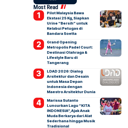
Most Read
Pilot Malaysia Bawa
Ekstasi 25 Kg, Siapkan
Urine “Bersih” untuk
Kelabui Petugas di
Bandara Soetta
Grand Opening
Metropolis Padel Court:
Destinasi Olahraga &
Lifestyle Baru di
Tangerang
LDAD 2026: Dialog
Arsitektur dan Desain
untuk Masa Depan
Indonesia dengan
Maestro Arsitektur Dunia
Marissa Sutanto
Luncurkan Lagu “KITA
INDONESIA”, Ajak Anak
Muda Berkarya dari Alat
Sederhana hingga Musik
Tradisional