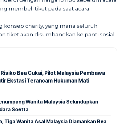
anderol dengan harga 15 ribu sebelum acara
ung membeli tiket pada saat acara
g konsep charity, yang mana seluruh
n tiket akan disumbangkan ke panti sosial.
 Risiko Bea Cukai, Pilot Malaysia Pembawa
utir Ekstasi Terancam Hukuman Mati
 Penumpang Wanita Malaysia Selundupkan
ndara Soetta
a, Tiga Wanita Asal Malaysia Diamankan Bea