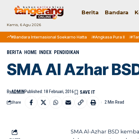
Berita
Bandara
K
Kamis, 6 Agu 2026
#Bandara Internasional Soekarno Hatta
#Angkasa Pura II
#Ta
BERITA
HOME
INDEX
PENDIDIKAN
SMA Al Azhar BSD
By
ADMIN
Published: 18 Februari, 2016
2 Min Read
Share
SMA Al-Azhar BSD kembal