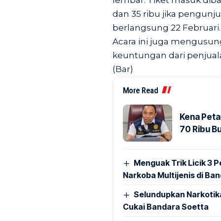
lembar. Tiket masuk dib
dan 35 ribu jika pengunj
berlangsung 22 Februari.
Acara ini juga mengusun
keuntungan dari penjuala
(Bar)
More Read
Kena Peta
70 Ribu B
Menguak Trik Licik 3
Narkoba Multijenis di Ba
Selundupkan Narkotik
Cukai Bandara Soetta