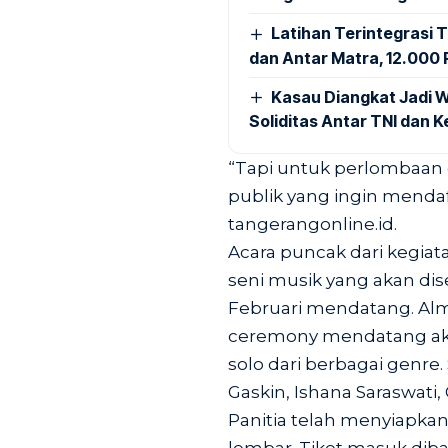
Latihan Terintegrasi T
dan Antar Matra, 12.000 P
Kasau Diangkat Jadi W
Soliditas Antar TNI dan 
“Tapi untuk perlombaan 
publik yang ingin mendaft
tangerangonline.id.
Acara puncak dari kegiat
seni musik yang akan dis
Februari mendatang. Alm
ceremony mendatang aka
solo dari berbagai genre. 
Gaskin, Ishana Saraswati,
Panitia telah menyiapkan