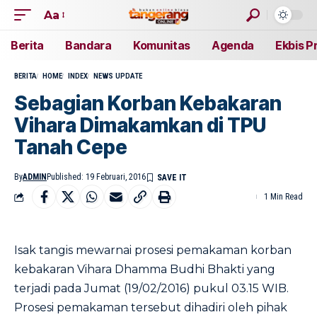
Aa
Berita
Bandara
Komunitas
Agenda
Ekbis P
BERITA
HOME
INDEX
NEWS UPDATE
Sebagian Korban Kebakaran
Vihara Dimakamkan di TPU
Tanah Cepe
By
ADMIN
Published: 19 Februari, 2016
1 Min Read
Isak tangis mewarnai prosesi pemakaman korban
kebakaran Vihara Dhamma Budhi Bhakti yang
terjadi pada Jumat (19/02/2016) pukul 03.15 WIB.
Prosesi pemakaman tersebut dihadiri oleh pihak