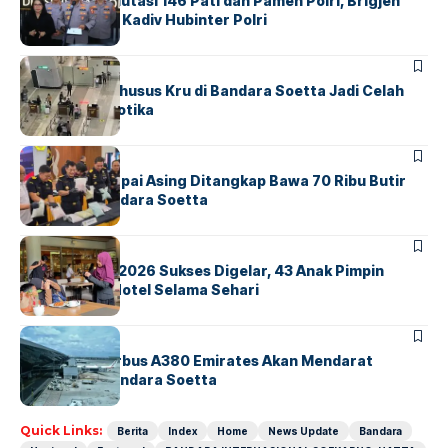
Mabes Polri Mutasi 146 Pati dan Pamen Polri, Brigjen
Untung Jabat Kadiv Hubinter Polri
BANDARA
BERITA
Ketika Jalur Khusus Kru di Bandara Soetta Jadi Celah
Sindikat Narkotika
BANDARA
BERITA
Kopilot Maskapai Asing Ditangkap Bawa 70 Ribu Butir
Ekstasi di Bandara Soetta
BERITA
INDEX
GM For A Day 2026 Sukses Digelar, 43 Anak Pimpin
Operasional Hotel Selama Sehari
BANDARA
BERITA
8 Agustus, Airbus A380 Emirates Akan Mendarat
Perdana di Bandara Soetta
Quick Links:
Berita
Index
Home
News Update
Bandara