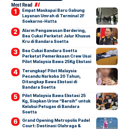
Most Read
Empat Maskapai Baru Gabung
Layanan Umrah di Terminal 2F
Soekarno-Hatta
Alarm Pengawasan Berdering,
Bea Cukai Perketat Jalur Khusus
Kru di Bandara Soetta
Bea Cukai Bandara Soetta
Perketat Pemeriksaan Crew Usai
Pilot Malaysia Bawa 25Kg Ekstasi
Terungkap! Pilot Malaysia
Pecandu Narkoba 20 Tahun,
Ditangkap Bawa Ekstasi di
Bandara Soetta
Pilot Malaysia Bawa Ekstasi 25
Kg, Siapkan Urine “Bersih” untuk
Kelabui Petugas di Bandara
Soetta
Grand Opening Metropolis Padel
Court: Destinasi Olahraga &