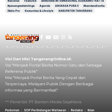
Nasional
Featured
BANDARA INTERNASIONAL SOEKARNO-HATTA
#pasangmatatelinga
Agenda
ANGKASA PURA II
#bandaraSoetta
Ekbis Pro
Komunitas & Lifestyle
KABUPATEN TANGERANG
Visi Dan Misi TangerangOnline.id:
Visi "Menjadi Portal Berita Nomor Satu dan Sebagai
Referensi Publik"
Misi "Menjadi Portal Berita Yang Cepat dan
Terpercaya. Melayani Publik Dengan Berbagai
informasi yang Bermanfaat"
Penerbit: PT Banten Media Sejahtera
Pedoman
SOP Perlindungan Wartawan
Redaksi
Iklan