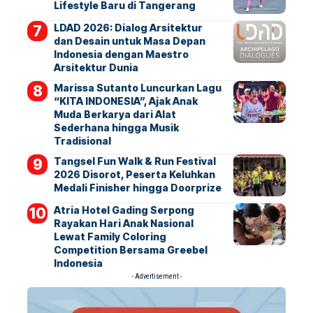
Lifestyle Baru di Tangerang
LDAD 2026: Dialog Arsitektur
dan Desain untuk Masa Depan
Indonesia dengan Maestro
Arsitektur Dunia
Marissa Sutanto Luncurkan Lagu
“KITA INDONESIA”, Ajak Anak
Muda Berkarya dari Alat
Sederhana hingga Musik
Tradisional
Tangsel Fun Walk & Run Festival
2026 Disorot, Peserta Keluhkan
Medali Finisher hingga Doorprize
Atria Hotel Gading Serpong
Rayakan Hari Anak Nasional
Lewat Family Coloring
Competition Bersama Greebel
Indonesia
- Advertisement -