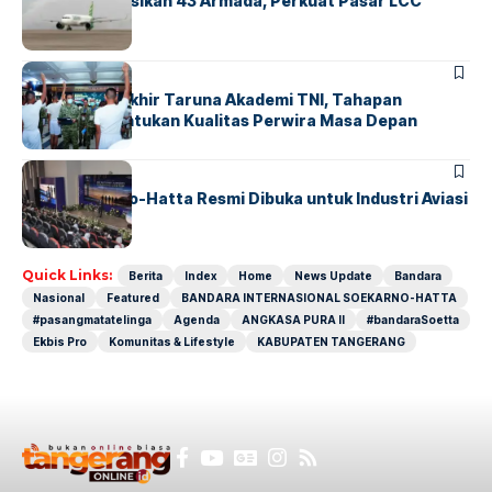
Citilink Operasikan 43 Armada, Perkuat Pasar LCC
Nasional
BERITA
Sidang Pantukhir Taruna Akademi TNI, Tahapan
Strategis Tentukan Kualitas Perwira Masa Depan
BANDARA
BERITA
IALC Soekarno-Hatta Resmi Dibuka untuk Industri Aviasi
Dunia
Quick Links:
Berita
Index
Home
News Update
Bandara
Nasional
Featured
BANDARA INTERNASIONAL SOEKARNO-HATTA
#pasangmatatelinga
Agenda
ANGKASA PURA II
#bandaraSoetta
Ekbis Pro
Komunitas & Lifestyle
KABUPATEN TANGERANG