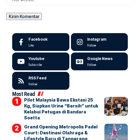
Facebook
Instagram
Like
Follow
Youtube
Google News
Subscribe
Follow
RSS Feed
Follow
Most Read
Pilot Malaysia Bawa Ekstasi 25
Kg, Siapkan Urine “Bersih” untuk
Kelabui Petugas di Bandara
Soetta
Grand Opening Metropolis Padel
Court: Destinasi Olahraga &
Lifestyle Baru di Tangerang