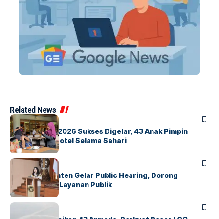
Related News
BERITA
INDEX
GM For A Day 2026 Sukses Digelar, 43 Anak Pimpin
Operasional Hotel Selama Sehari
BANDARA
BERITA
Karantina Banten Gelar Public Hearing, Dorong
Transparansi Layanan Publik
BANDARA
BERITA