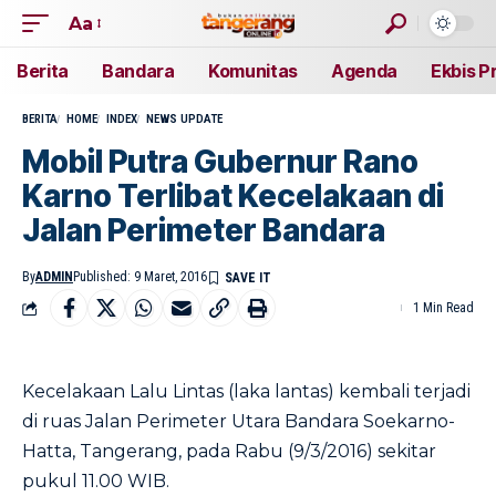
Aa
Berita
Bandara
Komunitas
Agenda
Ekbis P
BERITA
HOME
INDEX
NEWS UPDATE
Mobil Putra Gubernur Rano
Karno Terlibat Kecelakaan di
Jalan Perimeter Bandara
By
ADMIN
Published: 9 Maret, 2016
1 Min Read
Kecelakaan Lalu Lintas (laka lantas) kembali terjadi
di ruas Jalan Perimeter Utara Bandara Soekarno-
Hatta, Tangerang, pada Rabu (9/3/2016) sekitar
pukul 11.00 WIB.