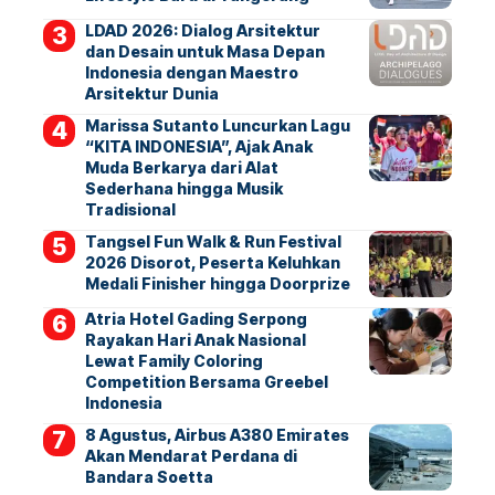
LDAD 2026: Dialog Arsitektur
dan Desain untuk Masa Depan
Indonesia dengan Maestro
Arsitektur Dunia
Marissa Sutanto Luncurkan Lagu
“KITA INDONESIA”, Ajak Anak
Muda Berkarya dari Alat
Sederhana hingga Musik
Tradisional
Tangsel Fun Walk & Run Festival
2026 Disorot, Peserta Keluhkan
Medali Finisher hingga Doorprize
Atria Hotel Gading Serpong
Rayakan Hari Anak Nasional
Lewat Family Coloring
Competition Bersama Greebel
Indonesia
8 Agustus, Airbus A380 Emirates
Akan Mendarat Perdana di
Bandara Soetta