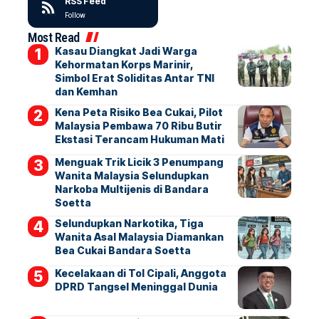
RSS Feed
Follow
Most Read
Kasau Diangkat Jadi Warga
Kehormatan Korps Marinir,
Simbol Erat Soliditas Antar TNI
dan Kemhan
Kena Peta Risiko Bea Cukai, Pilot
Malaysia Pembawa 70 Ribu Butir
Ekstasi Terancam Hukuman Mati
Menguak Trik Licik 3 Penumpang
Wanita Malaysia Selundupkan
Narkoba Multijenis di Bandara
Soetta
Selundupkan Narkotika, Tiga
Wanita Asal Malaysia Diamankan
Bea Cukai Bandara Soetta
Kecelakaan di Tol Cipali, Anggota
DPRD Tangsel Meninggal Dunia