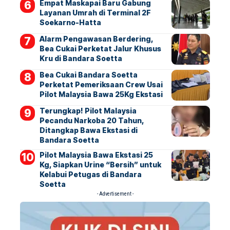
Empat Maskapai Baru Gabung
Layanan Umrah di Terminal 2F
Soekarno-Hatta
Alarm Pengawasan Berdering,
Bea Cukai Perketat Jalur Khusus
Kru di Bandara Soetta
Bea Cukai Bandara Soetta
Perketat Pemeriksaan Crew Usai
Pilot Malaysia Bawa 25Kg Ekstasi
Terungkap! Pilot Malaysia
Pecandu Narkoba 20 Tahun,
Ditangkap Bawa Ekstasi di
Bandara Soetta
Pilot Malaysia Bawa Ekstasi 25
Kg, Siapkan Urine “Bersih” untuk
Kelabui Petugas di Bandara
Soetta
- Advertisement -