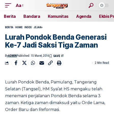
Aa
Berita
Bandara
Komunitas
Agenda
Ekbis P
BERITA
HOME
INDEX
JEJAK+
Lurah Pondok Benda Generasi
Ke-7 Jadi Saksi Tiga Zaman
By
ADMIN
Published: 15 Maret, 2016
2 Min Read
Lurah Pondok Benda, Pamulang, Tangerang
Selatan (Tangsel), HM Sya’at HS mengaku telah
menemani perjalanan Pondok Benda selama 3
zaman. Ketiga zaman dimaksud yaitu Orde Lama,
Order Baru dan Reformasi.