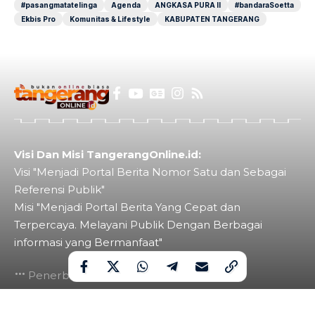
#pasangmatatelinga
Agenda
ANGKASA PURA II
#bandaraSoetta
Ekbis Pro
Komunitas & Lifestyle
KABUPATEN TANGERANG
Visi Dan Misi TangerangOnline.id:
Visi "Menjadi Portal Berita Nomor Satu dan Sebagai
Referensi Publik"
Misi "Menjadi Portal Berita Yang Cepat dan
Terpercaya. Melayani Publik Dengan Berbagai
informasi yang Bermanfaat"
Penerbit: PT Banten Media Sejahtera
Pedoman
SOP Perlindungan Wartawan
Redaksi
Iklan