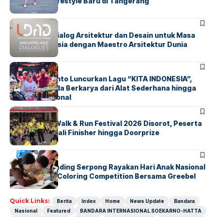
Olahraga & Lifestyle Baru di Tangerang
BERITA
HOME
LDAD 2026: Dialog Arsitektur dan Desain untuk Masa
Depan Indonesia dengan Maestro Arsitektur Dunia
BERITA
INDEX
Marissa Sutanto Luncurkan Lagu “KITA INDONESIA”,
Ajak Anak Muda Berkarya dari Alat Sederhana hingga
Musik Tradisional
BERITA
INDEX
Tangsel Fun Walk & Run Festival 2026 Disorot, Peserta
Keluhkan Medali Finisher hingga Doorprize
BERITA
INDEX
Atria Hotel Gading Serpong Rayakan Hari Anak Nasional
Lewat Family Coloring Competition Bersama Greebel
Indonesia
Quick Links:
Berita
Index
Home
News Update
Bandara
Nasional
Featured
BANDARA INTERNASIONAL SOEKARNO-HATTA