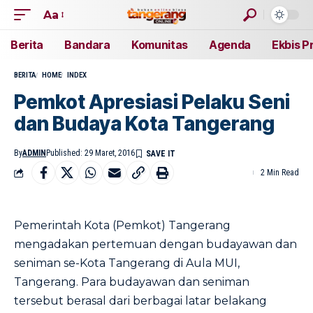
Aa
Berita
Bandara
Komunitas
Agenda
Ekbis P
BERITA
HOME
INDEX
Pemkot Apresiasi Pelaku Seni
dan Budaya Kota Tangerang
By
ADMIN
Published: 29 Maret, 2016
2 Min Read
Pemerintah Kota (Pemkot) Tangerang
mengadakan pertemuan dengan budayawan dan
seniman se-Kota Tangerang di Aula MUI,
Tangerang. Para budayawan dan seniman
tersebut berasal dari berbagai latar belakang