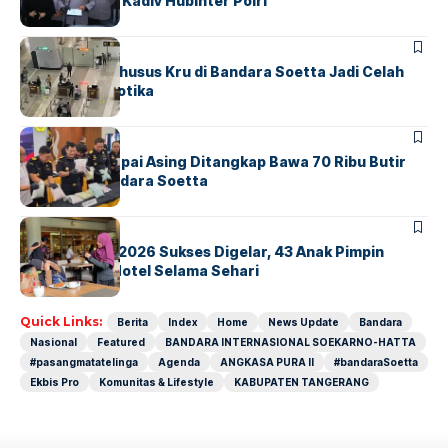
Untung Jabat Kadiv Hubinter Polri
BANDARA
BERITA
Ketika Jalur Khusus Kru di Bandara Soetta Jadi Celah
Sindikat Narkotika
BANDARA
BERITA
Kopilot Maskapai Asing Ditangkap Bawa 70 Ribu Butir
Ekstasi di Bandara Soetta
BERITA
INDEX
GM For A Day 2026 Sukses Digelar, 43 Anak Pimpin
Operasional Hotel Selama Sehari
Quick Links:
Berita
Index
Home
News Update
Bandara
Nasional
Featured
BANDARA INTERNASIONAL SOEKARNO-HATTA
#pasangmatatelinga
Agenda
ANGKASA PURA II
#bandaraSoetta
Ekbis Pro
Komunitas & Lifestyle
KABUPATEN TANGERANG