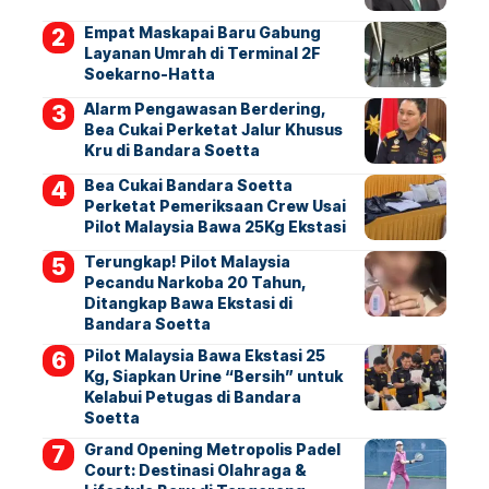
Empat Maskapai Baru Gabung
Layanan Umrah di Terminal 2F
Soekarno-Hatta
Alarm Pengawasan Berdering,
Bea Cukai Perketat Jalur Khusus
Kru di Bandara Soetta
Bea Cukai Bandara Soetta
Perketat Pemeriksaan Crew Usai
Pilot Malaysia Bawa 25Kg Ekstasi
Terungkap! Pilot Malaysia
Pecandu Narkoba 20 Tahun,
Ditangkap Bawa Ekstasi di
Bandara Soetta
Pilot Malaysia Bawa Ekstasi 25
Kg, Siapkan Urine “Bersih” untuk
Kelabui Petugas di Bandara
Soetta
Grand Opening Metropolis Padel
Court: Destinasi Olahraga &