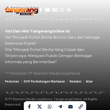
Visi Dan Misi TangerangOnline.id:
Visi "Menjadi Portal Berita Nomor Satu dan Sebagai
Referensi Publik"
Misi "Menjadi Portal Berita Yang Cepat dan
Terpercaya. Melayani Publik Dengan Berbagai
informasi yang Bermanfaat"
Penerbit: PT Banten Media Sejahtera
Pedoman
SOP Perlindungan Wartawan
Redaksi
Iklan
© PT Banten Media Sejahtera. TangerangOnline. All Rights
Reserved.