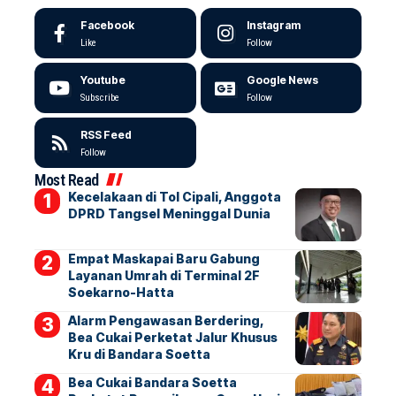
Facebook
Instagram
Like
Follow
Youtube
Google News
Subscribe
Follow
RSS Feed
Follow
Most Read
Kecelakaan di Tol Cipali, Anggota
DPRD Tangsel Meninggal Dunia
Empat Maskapai Baru Gabung
Layanan Umrah di Terminal 2F
Soekarno-Hatta
Alarm Pengawasan Berdering,
Bea Cukai Perketat Jalur Khusus
Kru di Bandara Soetta
Bea Cukai Bandara Soetta