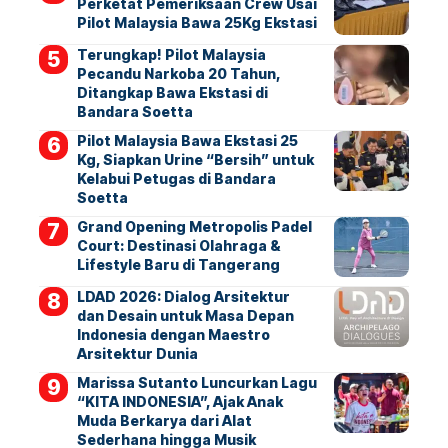
Perketat Pemeriksaan Crew Usai
Pilot Malaysia Bawa 25Kg Ekstasi
Terungkap! Pilot Malaysia
Pecandu Narkoba 20 Tahun,
Ditangkap Bawa Ekstasi di
Bandara Soetta
Pilot Malaysia Bawa Ekstasi 25
Kg, Siapkan Urine “Bersih” untuk
Kelabui Petugas di Bandara
Soetta
Grand Opening Metropolis Padel
Court: Destinasi Olahraga &
Lifestyle Baru di Tangerang
LDAD 2026: Dialog Arsitektur
dan Desain untuk Masa Depan
Indonesia dengan Maestro
Arsitektur Dunia
Marissa Sutanto Luncurkan Lagu
“KITA INDONESIA”, Ajak Anak
Muda Berkarya dari Alat
Sederhana hingga Musik