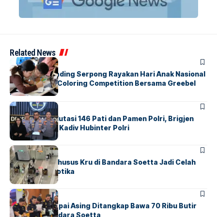
Related News
BERITA
INDEX
Atria Hotel Gading Serpong Rayakan Hari Anak Nasional
Lewat Family Coloring Competition Bersama Greebel
Indonesia
BERITA
Mabes Polri Mutasi 146 Pati dan Pamen Polri, Brigjen
Untung Jabat Kadiv Hubinter Polri
BANDARA
BERITA
Ketika Jalur Khusus Kru di Bandara Soetta Jadi Celah
Sindikat Narkotika
BANDARA
BERITA
Kopilot Maskapai Asing Ditangkap Bawa 70 Ribu Butir
Ekstasi di Bandara Soetta