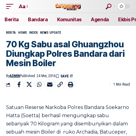
Aa
Berita
Bandara
Komunitas
Agenda
Ekbis P
BERITA
HOME
INDEX
NEWS UPDATE
70 Kg Sabu asal Ghuangzhou
Diungkap Polres Bandara dari
Mesin Boiler
By
ADMIN
Published: 24 Mei, 2016
1 Min Read
Satuan Reserse Narkoba Polres Bandara Soekarno
Hatta (Soetta) berhasil mengungkap sabu
sebanyak 70 Kilogram yang disembunyikan dalam
sebuah mesin Boiler di ruko Archadia, Batuceper,