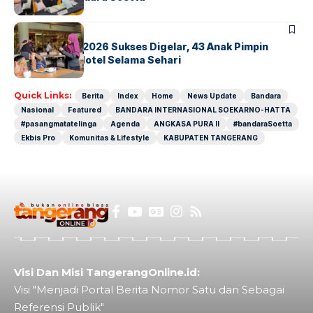
BERITA
INDEX
GM For A Day 2026 Sukses Digelar, 43 Anak Pimpin
Operasional Hotel Selama Sehari
Quick Links:
Berita
Index
Home
News Update
Bandara
Nasional
Featured
BANDARA INTERNASIONAL SOEKARNO-HATTA
#pasangmatatelinga
Agenda
ANGKASA PURA II
#bandaraSoetta
Ekbis Pro
Komunitas & Lifestyle
KABUPATEN TANGERANG
Visi Dan Misi TangerangOnline.id:
Visi "Menjadi Portal Berita Nomor Satu dan Sebagai
Referensi Publik"