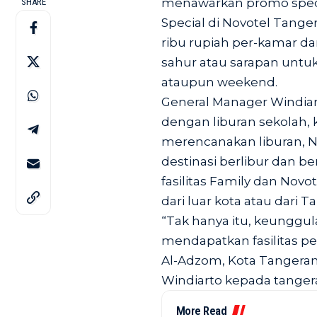
menawarkan promo spec
SHARE
Special di Novotel Tange
ribu rupiah per-kamar d
sahur atau sarapan untu
ataupun weekend.
General Manager Windiart
dengan liburan sekolah,
merencanakan liburan, N
destinasi berlibur dan b
fasilitas Family dan Novot
dari luar kota atau dari 
“Tak hanya itu, keunggu
mendapatkan fasilitas pen
Al-Adzom, Kota Tangeran
Windiarto kepada
tanger
More Read