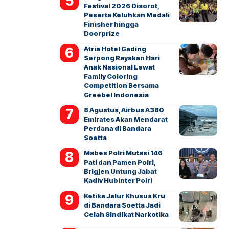
Festival 2026 Disorot,
Peserta Keluhkan Medali
Finisher hingga
Doorprize
Atria Hotel Gading
Serpong Rayakan Hari
Anak Nasional Lewat
Family Coloring
Competition Bersama
Greebel Indonesia
8 Agustus, Airbus A380
Emirates Akan Mendarat
Perdana di Bandara
Soetta
Mabes Polri Mutasi 146
Pati dan Pamen Polri,
Brigjen Untung Jabat
Kadiv Hubinter Polri
Ketika Jalur Khusus Kru
di Bandara Soetta Jadi
Celah Sindikat Narkotika