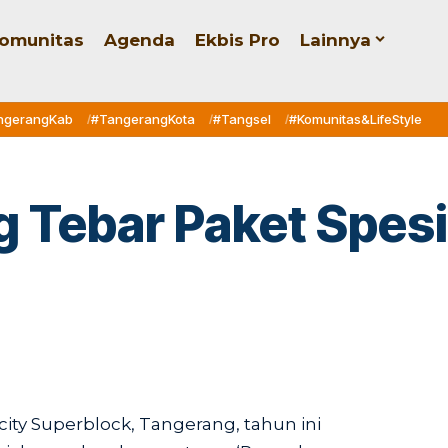
omunitas
Agenda
Ekbis Pro
Lainnya
ngerangKab
#TangerangKota
#Tangsel
#Komunitas&LifeStyle
g Tebar Paket Spes
ity Superblock, Tangerang, tahun ini