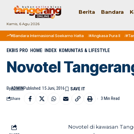
Berita
Bandara
K
Kamis, 6 Agu 2026
#Bandara Internasional Soekarno Hatta
#Angkasa Pura II
#Ta
EKBIS PRO
HOME
INDEX
KOMUNITAS & LIFESTYLE
Novotel Tangeran
By
ADMIN
Published: 15 Juni, 2016
3 Min Read
Share
Novotel di kawasan Tangc