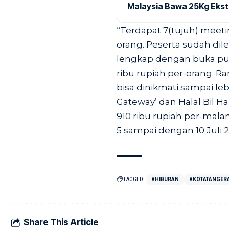
Malaysia Bawa 25Kg Ekst
“Terdapat 7(tujuh) meet
orang. Peserta sudah dil
lengkap dengan buka pua
ribu rupiah per-orang. R
bisa dinikmati sampai le
Gateway’ dan Halal Bil H
910 ribu rupiah per-mal
5 sampai dengan 10 Juli 20
TAGGED:
#HIBURAN
#KOTATANGER
Share This Article