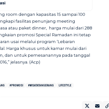
asi
ing room dengan kapasitas 15 sampai 100
engkapi fasilitas penunjang meeting
sa atau paket dinner, harga mulai dari 288
angkaian promosi Special Ramadan ini tetap
baran usai melalui program ‘Lebaran
alal. Harga khusus untuk kamar mulai dari
am, dan untuk pemesanannya pada tanggal
16,” jelasnya. (Acp)
ANG
#PROMOSI
#WISATATANGERANG
LIFESTYLE