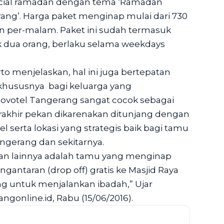
ial ramadan dengan tema ‘Ramadan
rang’. Harga paket menginap mulai dari 730
an per-malam. Paket ini sudah termasuk
k dua orang, berlaku selama weekdays
o menjelaskan, hal ini juga bertepatan
 khususnya bagi keluarga yang
ovotel Tangerang sangat cocok sebagai
erakhir pekan dikarenakan ditunjang dengan
el serta lokasi yang strategis baik bagi tamu
Tangerang dan sekitarnya.
lan lainnya adalah tamu yang menginap
gantaran (drop off) gratis ke Masjid Raya
g untuk menjalankan ibadah,” Ujar
angonline.id
, Rabu (15/06/2016).