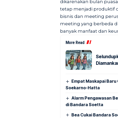
dikarenakan bulan puas
tetap menjadi produktif
bisnis dan meeting peru
meeting yang berbeda di
banyak manfaat dan keu
More Read
Selundupk
Diamankan
Empat Maskapai Baru 
Soekarno-Hatta
Alarm Pengawasan Ber
di Bandara Soetta
Bea Cukai Bandara Soe