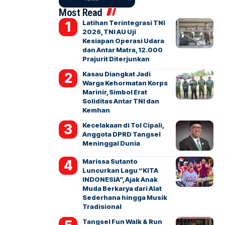
Most Read
Latihan Terintegrasi TNI
2026, TNI AU Uji
Kesiapan Operasi Udara
dan Antar Matra, 12.000
Prajurit Diterjunkan
Kasau Diangkat Jadi
Warga Kehormatan Korps
Marinir, Simbol Erat
Soliditas Antar TNI dan
Kemhan
Kecelakaan di Tol Cipali,
Anggota DPRD Tangsel
Meninggal Dunia
Marissa Sutanto
Luncurkan Lagu “KITA
INDONESIA”, Ajak Anak
Muda Berkarya dari Alat
Sederhana hingga Musik
Tradisional
Tangsel Fun Walk & Run