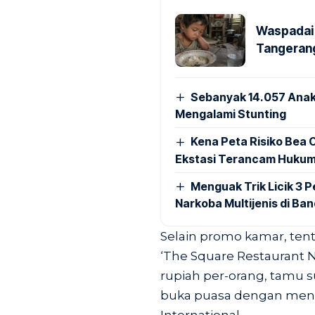
Waspadai 
Tangerang
Sebanyak 14.057 Anak
Mengalami Stunting
Kena Peta Risiko Bea C
Ekstasi Terancam Hukum
Menguak Trik Licik 3
Narkoba Multijenis di Ba
Selain promo kamar, tent
‘The Square Restaurant 
rupiah per-orang, tamu 
buka puasa dengan menu