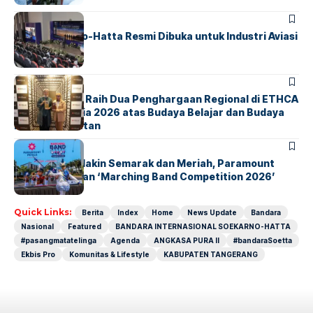
BANDARA
BERITA
IALC Soekarno-Hatta Resmi Dibuka untuk Industri Aviasi
Dunia
BERITA
ParagonCorp Raih Dua Penghargaan Regional di ETHCA
Southeast Asia 2026 atas Budaya Belajar dan Budaya
Kebermanfaatan
BERITA
INDEX
Akhir Pekan Makin Semarak dan Meriah, Paramount
Petals Hadirkan ‘Marching Band Competition 2026’
Quick Links:
Berita
Index
Home
News Update
Bandara
Nasional
Featured
BANDARA INTERNASIONAL SOEKARNO-HATTA
#pasangmatatelinga
Agenda
ANGKASA PURA II
#bandaraSoetta
Ekbis Pro
Komunitas & Lifestyle
KABUPATEN TANGERANG