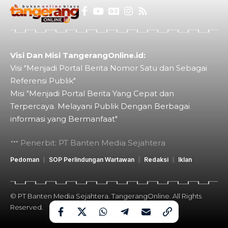
Visi Dan Misi TangerangOnline.id:
Visi "Menjadi Portal Berita Nomor Satu dan Sebagai
Referensi Publik"
Misi "Menjadi Portal Berita Yang Cepat dan
Terpercaya. Melayani Publik Dengan Berbagai
informasi yang Bermanfaat"
Penerbit: PT Banten Media Sejahtera
Pedoman
SOP Perlindungan Wartawan
Redaksi
Iklan
© PT Banten Media Sejahtera. TangerangOnline. All Rights
Reserved.