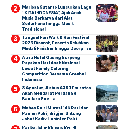
Marissa Sutanto Luncurkan Lagu
“KITA INDONESIA”, Ajak Anak
Muda Berkarya dari Alat
Sederhana hingga Musik
Tradisional
Tangsel Fun Walk & Run Festival
2026 Disorot, Peserta Keluhkan
Medali Finisher hingga Doorprize
Atria Hotel Gading Serpong
Rayakan Hari Anak Nasional
Lewat Family Coloring
Competition Bersama Greebel
Indonesia
8 Agustus, Airbus A380 Emirates
Akan Mendarat Perdana di
Bandara Soetta
Mabes Polri Mutasi 146 Pati dan
Pamen Polri, Brigjen Untung
Jabat Kadiv Hubinter Polri
Ketika Jalur Khusus Kru di