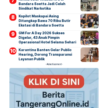
Bandara Soetta Jadi Celah
Sindikat Narkotika
Kopilot Maskapai Asing
Ditangkap Bawa 70 Ribu Butir
Ekstasi di Bandara Soetta
GM For A Day 2026 Sukses
Digelar, 43 Anak Pimpin
Operasional Hotel Selama Sehari
Karantina Banten Gelar Public
Hearing, Dorong Transparansi
Layanan Publik
- Advertisement -