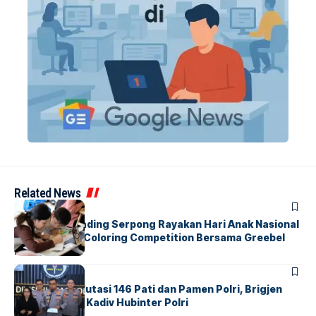
Related News
BERITA
INDEX
Atria Hotel Gading Serpong Rayakan Hari Anak Nasional
Lewat Family Coloring Competition Bersama Greebel
Indonesia
BERITA
Mabes Polri Mutasi 146 Pati dan Pamen Polri, Brigjen
Untung Jabat Kadiv Hubinter Polri