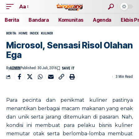
Aa
Berita
Bandara
Komunitas
Agenda
Ekbis P
BERITA
HOME
INDEX
KULINER
Microsol, Sensasi Risol Olahan
Ega
By
ADMIN
Published: 30 Juli, 2016
3 Min Read
Para pecinta dan penikmat kuliner pastinya
menantikan berbagai macam makanan yang enak
dan unik serta jarang ditemukan di pasaran. Nah,
kondisi ini membuat para pelaku bisnis kuliner
memutar otak serta berlomba-lomba membuat