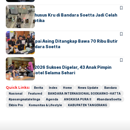
BANDARA
BERITA
Ketika Jalur Khusus Kru di Bandara Soetta Jadi Celah
Sindikat Narkotika
BANDARA
BERITA
Kopilot Maskapai Asing Ditangkap Bawa 70 Ribu Butir
Ekstasi di Bandara Soetta
BERITA
INDEX
GM For A Day 2026 Sukses Digelar, 43 Anak Pimpin
Operasional Hotel Selama Sehari
Quick Links:
Berita
Index
Home
News Update
Bandara
Nasional
Featured
BANDARA INTERNASIONAL SOEKARNO-HATTA
#pasangmatatelinga
Agenda
ANGKASA PURA II
#bandaraSoetta
Ekbis Pro
Komunitas & Lifestyle
KABUPATEN TANGERANG