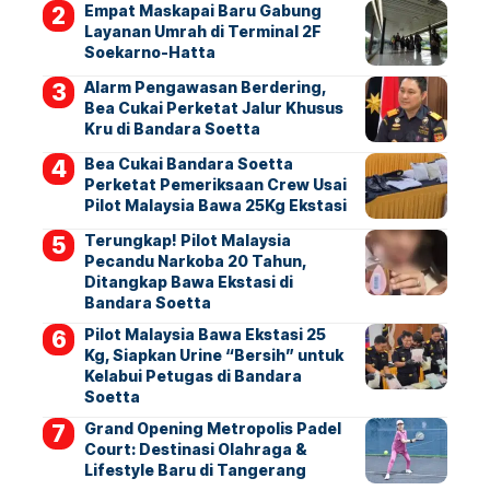
Empat Maskapai Baru Gabung
Layanan Umrah di Terminal 2F
Soekarno-Hatta
Alarm Pengawasan Berdering,
Bea Cukai Perketat Jalur Khusus
Kru di Bandara Soetta
Bea Cukai Bandara Soetta
Perketat Pemeriksaan Crew Usai
Pilot Malaysia Bawa 25Kg Ekstasi
Terungkap! Pilot Malaysia
Pecandu Narkoba 20 Tahun,
Ditangkap Bawa Ekstasi di
Bandara Soetta
Pilot Malaysia Bawa Ekstasi 25
Kg, Siapkan Urine “Bersih” untuk
Kelabui Petugas di Bandara
Soetta
Grand Opening Metropolis Padel
Court: Destinasi Olahraga &
Lifestyle Baru di Tangerang