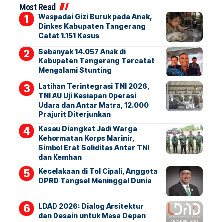
Most Read
Waspadai Gizi Buruk pada Anak,
Dinkes Kabupaten Tangerang
Catat 1.151 Kasus
Sebanyak 14.057 Anak di
Kabupaten Tangerang Tercatat
Mengalami Stunting
Latihan Terintegrasi TNI 2026,
TNI AU Uji Kesiapan Operasi
Udara dan Antar Matra, 12.000
Prajurit Diterjunkan
Kasau Diangkat Jadi Warga
Kehormatan Korps Marinir,
Simbol Erat Soliditas Antar TNI
dan Kemhan
Kecelakaan di Tol Cipali, Anggota
DPRD Tangsel Meninggal Dunia
LDAD 2026: Dialog Arsitektur
dan Desain untuk Masa Depan