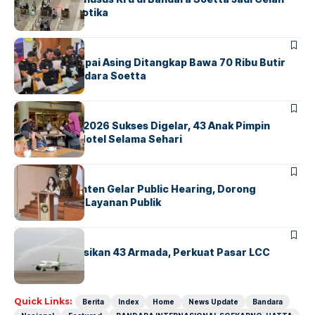
Sindikat Narkotika
BANDARA
BERITA
Kopilot Maskapai Asing Ditangkap Bawa 70 Ribu Butir
Ekstasi di Bandara Soetta
BERITA
INDEX
GM For A Day 2026 Sukses Digelar, 43 Anak Pimpin
Operasional Hotel Selama Sehari
BANDARA
BERITA
Karantina Banten Gelar Public Hearing, Dorong
Transparansi Layanan Publik
BANDARA
BERITA
Citilink Operasikan 43 Armada, Perkuat Pasar LCC
Nasional
Quick Links:
Berita
Index
Home
News Update
Bandara