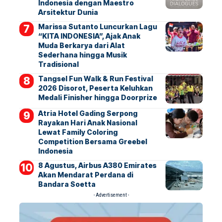
Indonesia dengan Maestro
Arsitektur Dunia
Marissa Sutanto Luncurkan Lagu
“KITA INDONESIA”, Ajak Anak
Muda Berkarya dari Alat
Sederhana hingga Musik
Tradisional
Tangsel Fun Walk & Run Festival
2026 Disorot, Peserta Keluhkan
Medali Finisher hingga Doorprize
Atria Hotel Gading Serpong
Rayakan Hari Anak Nasional
Lewat Family Coloring
Competition Bersama Greebel
Indonesia
8 Agustus, Airbus A380 Emirates
Akan Mendarat Perdana di
Bandara Soetta
- Advertisement -