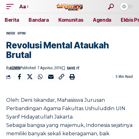
Aa
Berita
Bandara
Komunitas
Agenda
Ekbis P
INDEX
OPINI
Revolusi Mental Ataukah
Brutal
By
ADMIN
Published: 7 Agustus, 2016
5 Min Read
Oleh: Deni Iskandar, Mahasiswa Jurusan
Perbandingan Agama Fakultas Ushuluddin UIN
Syarif Hidayatullah Jakarta.
Sebagai bangsa yang majemuk, Indonesia sejatinya
memiliki banyak sekali keberagaman, baik