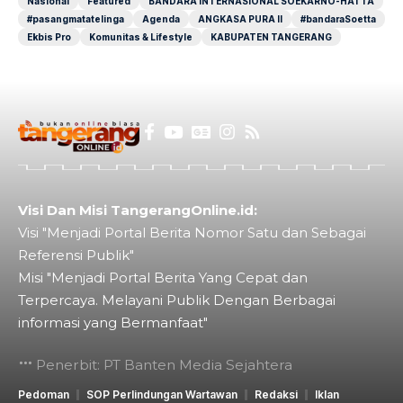
Nasional
Featured
BANDARA INTERNASIONAL SOEKARNO-HATTA
#pasangmatatelinga
Agenda
ANGKASA PURA II
#bandaraSoetta
Ekbis Pro
Komunitas & Lifestyle
KABUPATEN TANGERANG
Visi Dan Misi TangerangOnline.id:
Visi "Menjadi Portal Berita Nomor Satu dan Sebagai
Referensi Publik"
Misi "Menjadi Portal Berita Yang Cepat dan
Terpercaya. Melayani Publik Dengan Berbagai
informasi yang Bermanfaat"
Penerbit: PT Banten Media Sejahtera
Pedoman
SOP Perlindungan Wartawan
Redaksi
Iklan