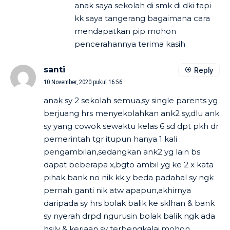
anak saya sekolah di smk di dki tapi
kk saya tangerang bagaimana cara
mendapatkan pip mohon
pencerahannya terima kasih
santi
Reply
10 November, 2020 pukul 16:56
anak sy 2 sekolah semua,sy single parents yg
berjuang hrs menyekolahkan ank2 sy,dlu ank
sy yang cowok sewaktu kelas 6 sd dpt pkh dr
pemerintah tgr itupun hanya 1 kali
pengambilan,sedangkan ank2 yg lain bs
dapat beberapa x,bgto ambil yg ke 2 x kata
pihak bank no nik kk y beda padahal sy ngk
pernah ganti nik atw apapun,akhirnya
daripada sy hrs bolak balik ke sklhan & bank
sy nyerah drpd ngurusin bolak balik ngk ada
hsily & kerjaan sy terbengkalai,mohon