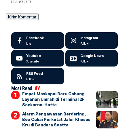
Facebook
Instagram
Like
Follow
Youtube
Google News
Subscribe
Follow
RSS Feed
Follow
Most Read
Empat Maskapai Baru Gabung
Layanan Umrah di Terminal 2F
Soekarno-Hatta
Alarm Pengawasan Berdering,
Bea Cukai Perketat Jalur Khusus
Kru di Bandara Soetta