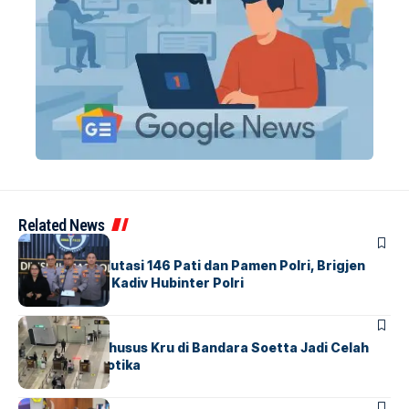
Related News
BERITA
Mabes Polri Mutasi 146 Pati dan Pamen Polri, Brigjen
Untung Jabat Kadiv Hubinter Polri
BANDARA
BERITA
Ketika Jalur Khusus Kru di Bandara Soetta Jadi Celah
Sindikat Narkotika
BANDARA
BERITA