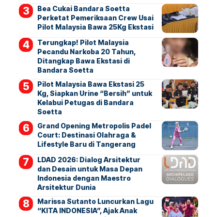
Bea Cukai Bandara Soetta
Perketat Pemeriksaan Crew Usai
Pilot Malaysia Bawa 25Kg Ekstasi
Terungkap! Pilot Malaysia
Pecandu Narkoba 20 Tahun,
Ditangkap Bawa Ekstasi di
Bandara Soetta
Pilot Malaysia Bawa Ekstasi 25
Kg, Siapkan Urine “Bersih” untuk
Kelabui Petugas di Bandara
Soetta
Grand Opening Metropolis Padel
Court: Destinasi Olahraga &
Lifestyle Baru di Tangerang
LDAD 2026: Dialog Arsitektur
dan Desain untuk Masa Depan
Indonesia dengan Maestro
Arsitektur Dunia
Marissa Sutanto Luncurkan Lagu
“KITA INDONESIA”, Ajak Anak