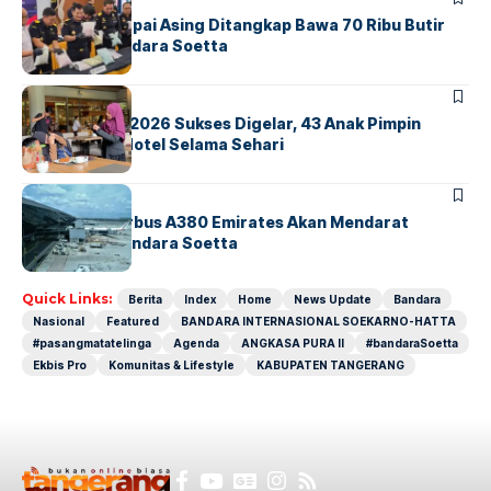
Kopilot Maskapai Asing Ditangkap Bawa 70 Ribu Butir
Ekstasi di Bandara Soetta
BERITA
INDEX
GM For A Day 2026 Sukses Digelar, 43 Anak Pimpin
Operasional Hotel Selama Sehari
BANDARA
BERITA
8 Agustus, Airbus A380 Emirates Akan Mendarat
Perdana di Bandara Soetta
Quick Links:
Berita
Index
Home
News Update
Bandara
Nasional
Featured
BANDARA INTERNASIONAL SOEKARNO-HATTA
#pasangmatatelinga
Agenda
ANGKASA PURA II
#bandaraSoetta
Ekbis Pro
Komunitas & Lifestyle
KABUPATEN TANGERANG