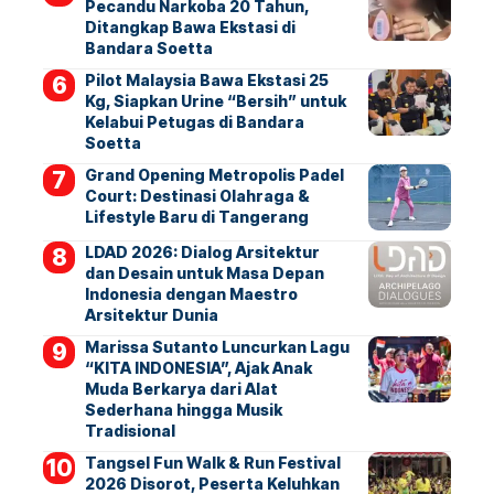
Pecandu Narkoba 20 Tahun,
Ditangkap Bawa Ekstasi di
Bandara Soetta
Pilot Malaysia Bawa Ekstasi 25
Kg, Siapkan Urine “Bersih” untuk
Kelabui Petugas di Bandara
Soetta
Grand Opening Metropolis Padel
Court: Destinasi Olahraga &
Lifestyle Baru di Tangerang
LDAD 2026: Dialog Arsitektur
dan Desain untuk Masa Depan
Indonesia dengan Maestro
Arsitektur Dunia
Marissa Sutanto Luncurkan Lagu
“KITA INDONESIA”, Ajak Anak
Muda Berkarya dari Alat
Sederhana hingga Musik
Tradisional
Tangsel Fun Walk & Run Festival
2026 Disorot, Peserta Keluhkan