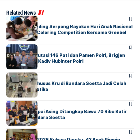
Related News
BERITA
INDEX
Atria Hotel Gading Serpong Rayakan Hari Anak Nasional
Lewat Family Coloring Competition Bersama Greebel
Indonesia
BERITA
Mabes Polri Mutasi 146 Pati dan Pamen Polri, Brigjen
Untung Jabat Kadiv Hubinter Polri
BANDARA
BERITA
Ketika Jalur Khusus Kru di Bandara Soetta Jadi Celah
Sindikat Narkotika
BANDARA
BERITA
Kopilot Maskapai Asing Ditangkap Bawa 70 Ribu Butir
Ekstasi di Bandara Soetta
BERITA
INDEX
GM For A Day 2026 Sukses Digelar, 43 Anak Pimpin