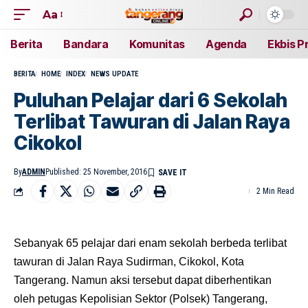
Aa
Berita
Bandara
Komunitas
Agenda
Ekbis P
BERITA
HOME
INDEX
NEWS UPDATE
Puluhan Pelajar dari 6 Sekolah
Terlibat Tawuran di Jalan Raya
Cikokol
By
ADMIN
Published: 25 November, 2016
2 Min Read
Sebanyak 65 pelajar dari enam sekolah berbeda terlibat
tawuran di Jalan Raya Sudirman, Cikokol, Kota
Tangerang. Namun aksi tersebut dapat diberhentikan
oleh petugas Kepolisian Sektor (Polsek) Tangerang,