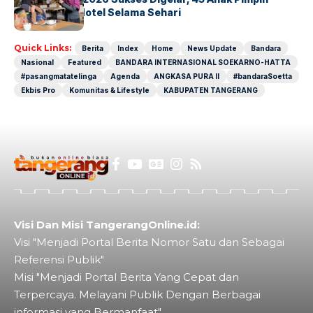
Operasional Hotel Selama Sehari
Quick Links:
Berita
Index
Home
News Update
Bandara
Nasional
Featured
BANDARA INTERNASIONAL SOEKARNO-HATTA
#pasangmatatelinga
Agenda
ANGKASA PURA II
#bandaraSoetta
Ekbis Pro
Komunitas & Lifestyle
KABUPATEN TANGERANG
Visi Dan Misi TangerangOnline.id:
Visi "Menjadi Portal Berita Nomor Satu dan Sebagai
Referensi Publik"
Misi "Menjadi Portal Berita Yang Cepat dan
Terpercaya. Melayani Publik Dengan Berbagai
informasi yang Bermanfaat"