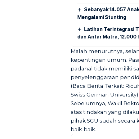
Sebanyak 14.057 Anak
Mengalami Stunting
Latihan Terintegrasi T
dan Antar Matra, 12.000 P
Malah menurutnya, selam
kepentingan umum. Pasa
padahal tidak memiliki s
penyelenggaraan pendid
(Baca Berita Terkait:
Ricu
Swiss German University
)
Sebelumnya, Wakil Rekto
atas tindakan yang dila
pihak SGU sudah secara 
baik-baik.