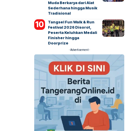
Muda Berkarya dari Alat
Sederhana hingga Musik
Tradisional
Tangsel Fun Walk & Run
Festival 2026 Disorot,
Peserta Keluhkan Medali
Finisher hingga
Doorprize
- Advertisement -