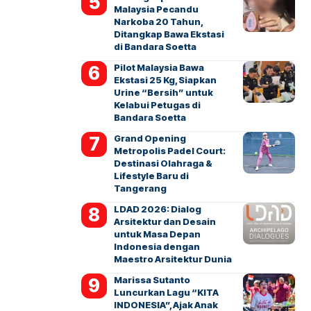
Malaysia Pecandu
Narkoba 20 Tahun,
Ditangkap Bawa Ekstasi
di Bandara Soetta
Pilot Malaysia Bawa
Ekstasi 25 Kg, Siapkan
Urine “Bersih” untuk
Kelabui Petugas di
Bandara Soetta
Grand Opening
Metropolis Padel Court:
Destinasi Olahraga &
Lifestyle Baru di
Tangerang
LDAD 2026: Dialog
Arsitektur dan Desain
untuk Masa Depan
Indonesia dengan
Maestro Arsitektur Dunia
Marissa Sutanto
Luncurkan Lagu “KITA
INDONESIA”, Ajak Anak