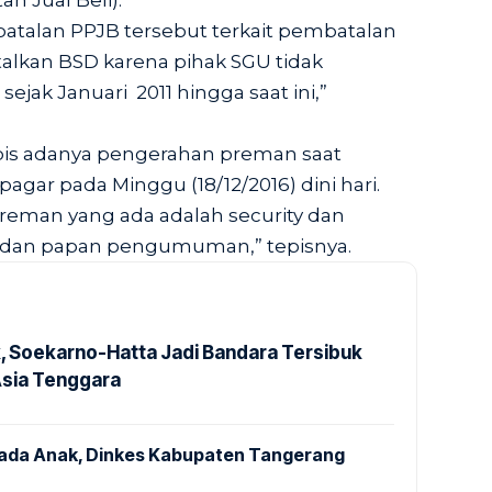
an Jual Beli).
talan PPJB tersebut terkait pembatalan
batalkan BSD karena pihak SGU tidak
jak Januari 2011 hingga saat ini,”
epis adanya pengerahan preman saat
ar pada Minggu (18/12/2016) dini hari.
reman yang ada adalah security dan
r dan papan pengumuman,” tepisnya.
k, Soekarno-Hatta Jadi Bandara Tersibuk
Asia Tenggara
pada Anak, Dinkes Kabupaten Tangerang