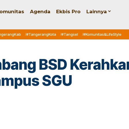
omunitas
Agenda
Ekbis Pro
Lainnya
ngerangKab
#TangerangKota
#Tangsel
#Komunitas&LifeStyle
mbang BSD Kerahka
Kampus SGU