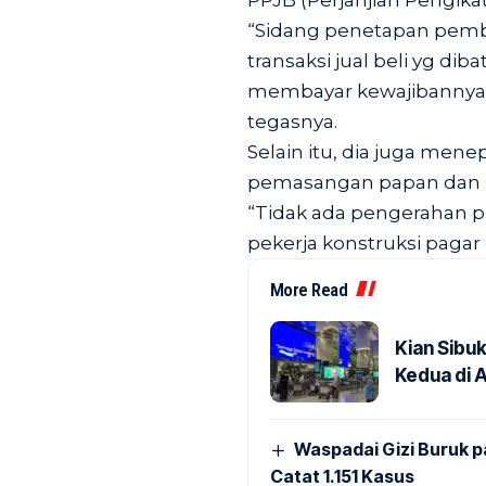
PPJB (Perjanjian Pengikat
“Sidang penetapan pemba
transaksi jual beli yg di
membayar kewajibannya se
tegasnya.
Selain itu, dia juga men
pemasangan papan dan pag
“Tidak ada pengerahan p
pekerja konstruksi paga
More Read
Kian Sibu
Kedua di 
Waspadai Gizi Buruk 
Catat 1.151 Kasus