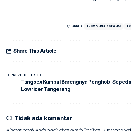
TAGGED:
#BUMISERPONGDAMAI
#P
Share This Article
PREVIOUS ARTICLE
Tangsex Kumpul Barengnya Penghobi Seped
Lowrider Tangerang
Tidak ada komentar
Alamat email Anda tidak akan dipublikasikan.
Ruas yang waj