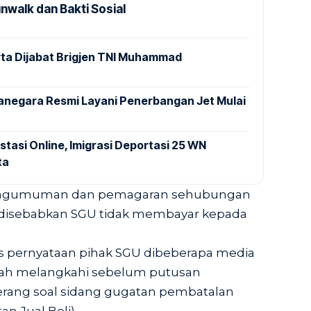
nwalk dan Bakti Sosial
ta Dijabat Brigjen TNI Muhammad
anegara Resmi Layani Penerbangan Jet Mulai
stasi Online, Imigrasi Deportasi 25 WN
ta
ngumuman dan pemagaran sehubungan
g disebabkan SGU tidak membayar kepada
s pernyataan pihak SGU dibeberapa media
lah melangkahi sebelum putusan
erang soal sidang gugatan pembatalan