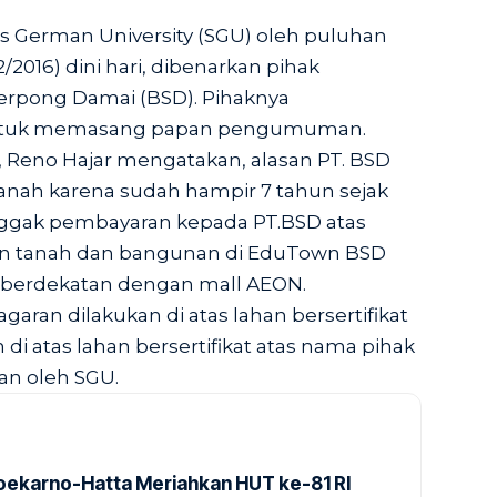
 German University (SGU) oleh puluhan
/2016) dini hari, dibenarkan pihak
rpong Damai (BSD). Pihaknya
untuk memasang papan pengumuman.
 Reno Hajar mengatakan, alasan PT. BSD
nah karena sudah hampir 7 tahun sejak
nggak pembayaran kepada
PT.BSD
atas
n tanah dan bangunan di EduTown BSD
nya berdekatan dengan mall AEON.
agaran dilakukan di atas lahan bersertifikat
di atas lahan bersertifikat atas nama pihak
kan oleh SGU.
Soekarno-Hatta Meriahkan HUT ke-81 RI