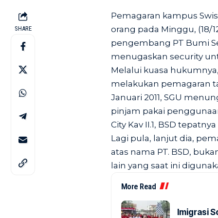
Pemagaran kampus Swiss
orang pada Minggu, (18/12
SHARE
pengembang PT Bumi Se
menugaskan security 
Melalui kuasa hukumnya,
melakukan pemagaran ta
Januari 2011, SGU menu
pinjam pakai penggunaa
City Kav II.1, BSD tepat
Lagi pula, lanjut dia, pem
atas nama PT. BSD, bukan 
lain yang saat ini diguna
More Read
Imigrasi 