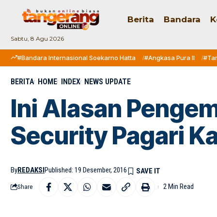
Berita
Bandara
K
Sabtu, 8 Agu 2026
#Bandara Internasional Soekarno Hatta
#Angkasa Pura II
#Ta
BERITA
HOME
INDEX
NEWS UPDATE
Ini Alasan Penge
Security Pagari 
By
REDAKSI
Published: 19 Desember, 2016
2 Min Read
Share