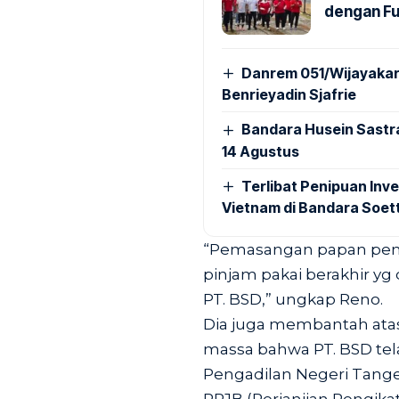
dengan Fu
Danrem 051/Wijayakar
Benrieyadin Sjafrie
Bandara Husein Sastr
14 Agustus
Terlibat Penipuan Inve
Vietnam di Bandara Soet
“Pemasangan papan pe
pinjam pakai berakhir y
PT. BSD,” ungkap Reno.
Dia juga membantah ata
massa bahwa PT. BSD te
Pengadilan Negeri Tang