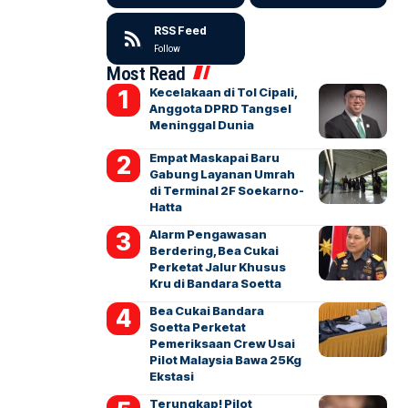
RSS Feed
Follow
Most Read
Kecelakaan di Tol Cipali,
Anggota DPRD Tangsel
Meninggal Dunia
Empat Maskapai Baru
Gabung Layanan Umrah
di Terminal 2F Soekarno-
Hatta
Alarm Pengawasan
Berdering, Bea Cukai
Perketat Jalur Khusus
Kru di Bandara Soetta
Bea Cukai Bandara
Soetta Perketat
Pemeriksaan Crew Usai
Pilot Malaysia Bawa 25Kg
Ekstasi
Terungkap! Pilot