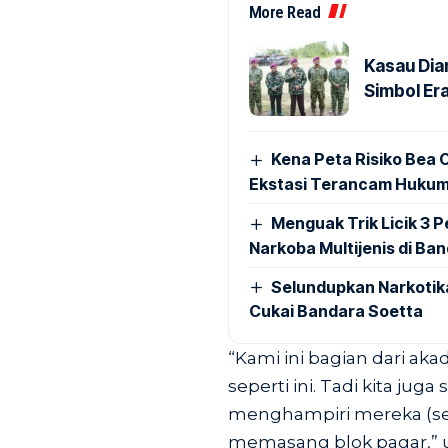
More Read
Kasau Dia
Simbol Era
Kena Peta Risiko Bea C
Ekstasi Terancam Hukum
Menguak Trik Licik 3
Narkoba Multijenis di Ba
Selundupkan Narkotik
Cukai Bandara Soetta
“Kami ini bagian dari ak
seperti ini. Tadi kita jug
menghampiri mereka (se
memasang blok pagar,” uj