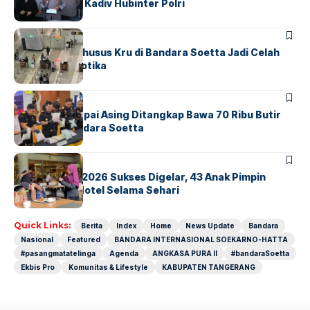
Untung Jabat Kadiv Hubinter Polri
BANDARA
BERITA
Ketika Jalur Khusus Kru di Bandara Soetta Jadi Celah
Sindikat Narkotika
BANDARA
BERITA
Kopilot Maskapai Asing Ditangkap Bawa 70 Ribu Butir
Ekstasi di Bandara Soetta
BERITA
INDEX
GM For A Day 2026 Sukses Digelar, 43 Anak Pimpin
Operasional Hotel Selama Sehari
Quick Links:
Berita
Index
Home
News Update
Bandara
Nasional
Featured
BANDARA INTERNASIONAL SOEKARNO-HATTA
#pasangmatatelinga
Agenda
ANGKASA PURA II
#bandaraSoetta
Ekbis Pro
Komunitas & Lifestyle
KABUPATEN TANGERANG