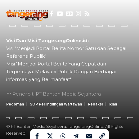
Visi Dan Misi TangerangOnline.id:
Visi "Menjadi Portal Berita Nomor Satu dan Sebagai
Referensi Publik"
Misi "Menjadi Portal Berita Yang Cepat dan
Terpercaya. Melayani Publik Dengan Berbagai
informasi yang Bermanfaat"
Penerbit: PT Banten Media Sejahtera
Pedoman
SOP Perlindungan Wartawan
Redaksi
Iklan
© PT Banten Media Sejahtera. TangerangOnline. All Rights
Reserved.