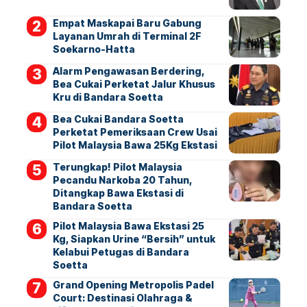
Empat Maskapai Baru Gabung
Layanan Umrah di Terminal 2F
Soekarno-Hatta
Alarm Pengawasan Berdering,
Bea Cukai Perketat Jalur Khusus
Kru di Bandara Soetta
Bea Cukai Bandara Soetta
Perketat Pemeriksaan Crew Usai
Pilot Malaysia Bawa 25Kg Ekstasi
Terungkap! Pilot Malaysia
Pecandu Narkoba 20 Tahun,
Ditangkap Bawa Ekstasi di
Bandara Soetta
Pilot Malaysia Bawa Ekstasi 25
Kg, Siapkan Urine “Bersih” untuk
Kelabui Petugas di Bandara
Soetta
Grand Opening Metropolis Padel
Court: Destinasi Olahraga &