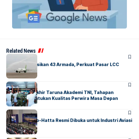
Related News
BANDARA
BERITA
Citilink Operasikan 43 Armada, Perkuat Pasar LCC
Nasional
BERITA
Sidang Pantukhir Taruna Akademi TNI, Tahapan
Strategis Tentukan Kualitas Perwira Masa Depan
BANDARA
BERITA
IALC Soekarno-Hatta Resmi Dibuka untuk Industri Aviasi
Dunia