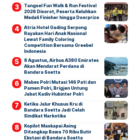
Tangsel Fun Walk & Run Festival
2026 Disorot, Peserta Keluhkan
Medali Finisher hingga Doorprize
Atria Hotel Gading Serpong
Rayakan Hari Anak Nasional
Lewat Family Coloring
Competition Bersama Greebel
Indonesia
8 Agustus, Airbus A380 Emirates
Akan Mendarat Perdana di
Bandara Soetta
Mabes Polri Mutasi 146 Pati dan
Pamen Polri, Brigjen Untung
Jabat Kadiv Hubinter Polri
Ketika Jalur Khusus Kru di
Bandara Soetta Jadi Celah
Sindikat Narkotika
Kopilot Maskapai Asing
Ditangkap Bawa 70 Ribu Butir
Ekstasi di Bandara Soetta