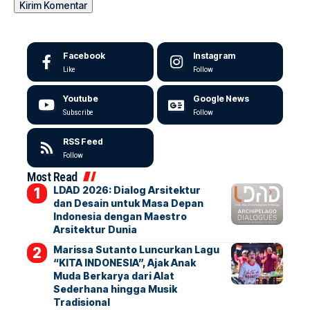
Facebook
Instagram
Like
Follow
Youtube
Google News
Subscribe
Follow
RSS Feed
Follow
Most Read
LDAD 2026: Dialog Arsitektur
dan Desain untuk Masa Depan
Indonesia dengan Maestro
Arsitektur Dunia
Marissa Sutanto Luncurkan Lagu
“KITA INDONESIA”, Ajak Anak
Muda Berkarya dari Alat
Sederhana hingga Musik
Tradisional