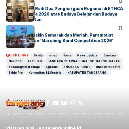
BERITA
ParagonCorp Raih Dua Penghargaan Regional di ETHCA
Southeast Asia 2026 atas Budaya Belajar dan Budaya
Kebermanfaatan
BERITA
INDEX
Akhir Pekan Makin Semarak dan Meriah, Paramount
Petals Hadirkan ‘Marching Band Competition 2026’
Quick Links:
Berita
Index
Home
News Update
Bandara
Nasional
Featured
BANDARA INTERNASIONAL SOEKARNO-HATTA
#pasangmatatelinga
Agenda
ANGKASA PURA II
#bandaraSoetta
Ekbis Pro
Komunitas & Lifestyle
KABUPATEN TANGERANG
Visi Dan Misi TangerangOnline.id: