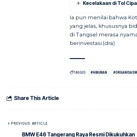
Kecelakaan di Tol Cip
Ia pun menilai bahwa Ko
yang jelas, khususnya bi
di Tangsel merasa nyam
berinvestasi.(dra)
TAGGED:
#HIBURAN
#ORGANISASI
Share This Article
PREVIOUS ARTICLE
BMW E46 Tangerang Raya Resmi Dikukuhkan