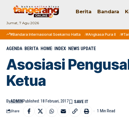
Berita
Bandara
K
Jumat, 7 Agu 2026
#Bandara Internasional Soekarno Hatta
#Angkasa Pura II
#Ta
AGENDA
BERITA
HOME
INDEX
NEWS UPDATE
​Asosiasi Pengusa
Ketua
By
ADMIN
Published: 18 Februari, 2017
1 Min Read
Share