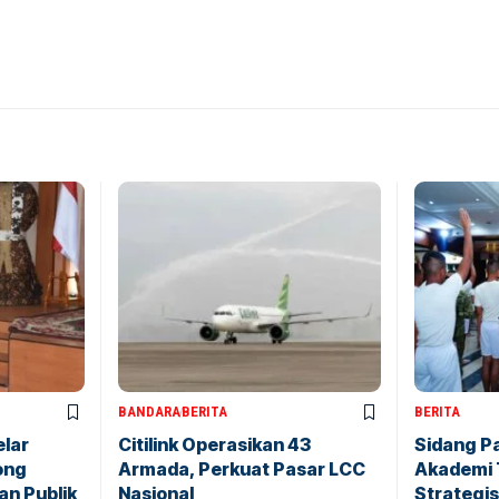
BANDARA
BERITA
BERITA
elar
Citilink Operasikan 43
Sidang P
ong
Armada, Perkuat Pasar LCC
Akademi 
an Publik
Nasional
Strategis