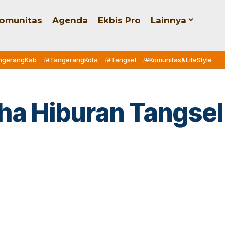
omunitas
Agenda
Ekbis Pro
Lainnya
ngerangKab
#TangerangKota
#Tangsel
#Komunitas&LifeStyle
ha Hiburan Tangsel