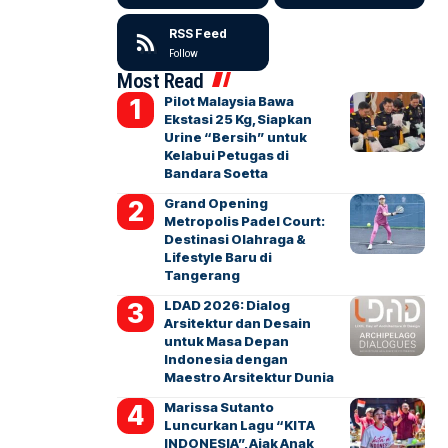
RSS Feed
Follow
Most Read
Pilot Malaysia Bawa
Ekstasi 25 Kg, Siapkan
Urine “Bersih” untuk
Kelabui Petugas di
Bandara Soetta
Grand Opening
Metropolis Padel Court:
Destinasi Olahraga &
Lifestyle Baru di
Tangerang
LDAD 2026: Dialog
Arsitektur dan Desain
untuk Masa Depan
Indonesia dengan
Maestro Arsitektur Dunia
Marissa Sutanto
Luncurkan Lagu “KITA
INDONESIA”, Ajak Anak