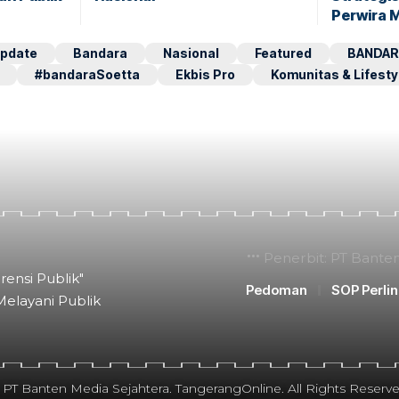
Perwira 
pdate
Bandara
Nasional
Featured
BANDAR
#bandaraSoetta
Ekbis Pro
Komunitas & Lifesty
Penerbit: PT Bante
rensi Publik"
Pedoman
SOP Perli
Melayani Publik
 PT Banten Media Sejahtera. TangerangOnline. All Rights Reserve