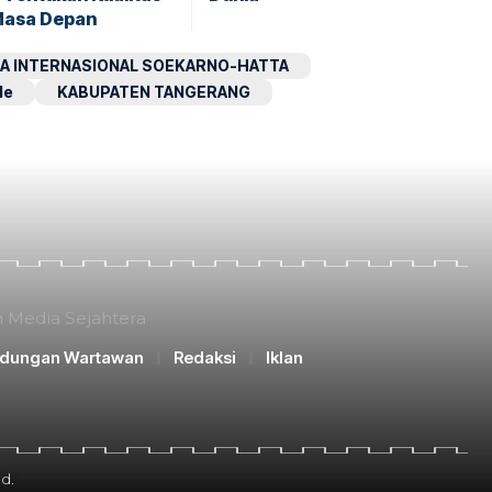
Masa Depan
A INTERNASIONAL SOEKARNO-HATTA
le
KABUPATEN TANGERANG
n Media Sejahtera
ndungan Wartawan
Redaksi
Iklan
d.