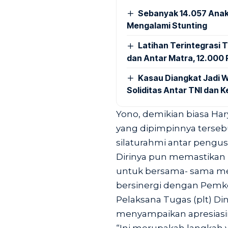
Sebanyak 14.057 Anak
Mengalami Stunting
Latihan Terintegrasi T
dan Antar Matra, 12.000 P
Kasau Diangkat Jadi W
Soliditas Antar TNI dan 
Yono, demikian biasa Har
yang dipimpinnya terse
silaturahmi antar pengus
Dirinya pun memastikan
untuk bersama- sama me
bersinergi dengan Pemk
Pelaksana Tugas (plt) Di
menyampaikan apresiasin