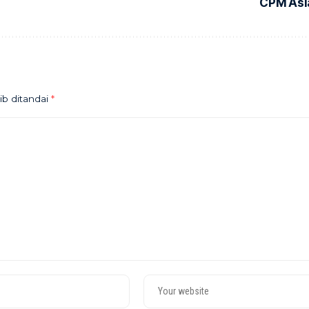
CPM Asi
ib ditandai
*