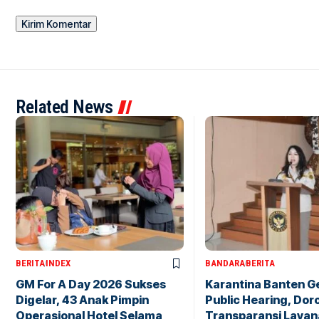
Related News
BERITA
INDEX
BANDARA
BERITA
GM For A Day 2026 Sukses
Karantina Banten G
Digelar, 43 Anak Pimpin
Public Hearing, Dor
Operasional Hotel Selama
Transparansi Layan