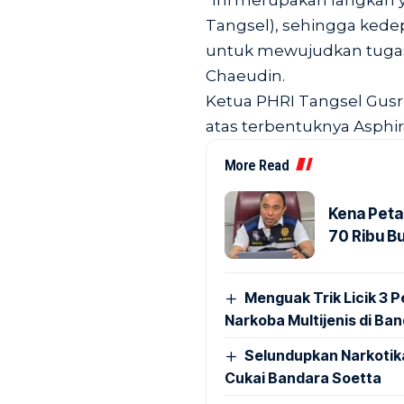
“Ini merupakah langkah y
Tangsel), sehingga kede
untuk mewujudkan tugas
Chaeudin.
Ketua PHRI Tangsel Gusr
atas terbentuknya Asphir
More Read
Kena Peta
70 Ribu B
Menguak Trik Licik 3
Narkoba Multijenis di Ba
Selundupkan Narkotik
Cukai Bandara Soetta