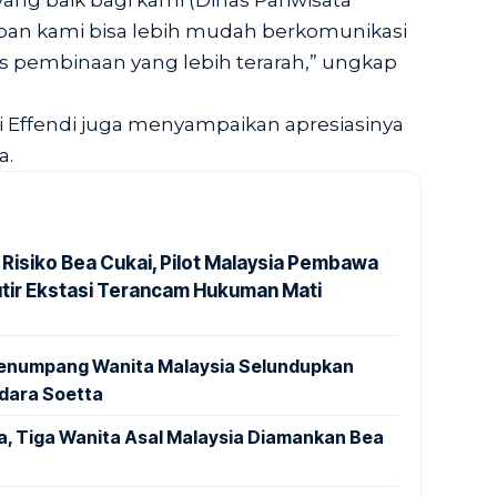
ang baik bagi kami (Dinas Pariwisata
pan kami bisa lebih mudah berkomunikasi
 pembinaan yang lebih terarah,” ungkap
i Effendi juga menyampaikan apresiasinya
a.
 Risiko Bea Cukai, Pilot Malaysia Pembawa
utir Ekstasi Terancam Hukuman Mati
 Penumpang Wanita Malaysia Selundupkan
ndara Soetta
a, Tiga Wanita Asal Malaysia Diamankan Bea