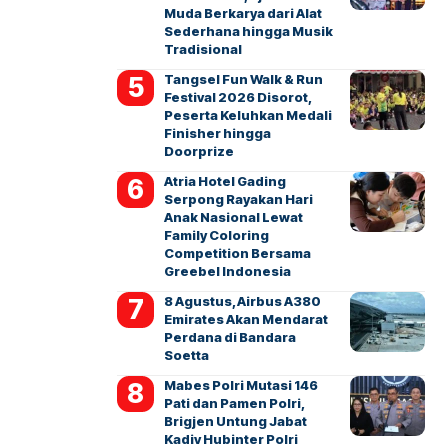
Muda Berkarya dari Alat
Sederhana hingga Musik
Tradisional
Tangsel Fun Walk & Run
Festival 2026 Disorot,
Peserta Keluhkan Medali
Finisher hingga
Doorprize
Atria Hotel Gading
Serpong Rayakan Hari
Anak Nasional Lewat
Family Coloring
Competition Bersama
Greebel Indonesia
8 Agustus, Airbus A380
Emirates Akan Mendarat
Perdana di Bandara
Soetta
Mabes Polri Mutasi 146
Pati dan Pamen Polri,
Brigjen Untung Jabat
Kadiv Hubinter Polri