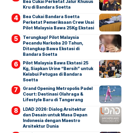
Bea Cukai Perketat Jalur Khusus
Kru di Bandara Soetta
Bea Cukai Bandara Soetta
Perketat Pemeriksaan Crew Usai
Pilot Malaysia Bawa 25Kg Ekstasi
Terungkap! Pilot Malaysia
Pecandu Narkoba 20 Tahun,
Ditangkap Bawa Ekstasi di
Bandara Soetta
Pilot Malaysia Bawa Ekstasi 25
Kg, Siapkan Urine “Bersih” untuk
Kelabui Petugas di Bandara
Soetta
Grand Opening Metropolis Padel
Court: Destinasi Olahraga &
Lifestyle Baru di Tangerang
LDAD 2026: Dialog Arsitektur
dan Desain untuk Masa Depan
Indonesia dengan Maestro
Arsitektur Dunia