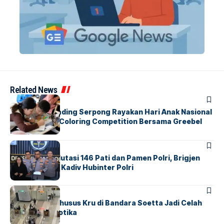
Related News
BERITA
INDEX
Atria Hotel Gading Serpong Rayakan Hari Anak Nasional
Lewat Family Coloring Competition Bersama Greebel
Indonesia
BERITA
Mabes Polri Mutasi 146 Pati dan Pamen Polri, Brigjen
Untung Jabat Kadiv Hubinter Polri
BANDARA
BERITA
Ketika Jalur Khusus Kru di Bandara Soetta Jadi Celah
Sindikat Narkotika