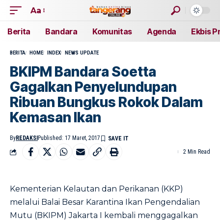
Aa
Berita
Bandara
Komunitas
Agenda
Ekbis P
BERITA
HOME
INDEX
NEWS UPDATE
BKIPM Bandara Soetta
Gagalkan Penyelundupan
Ribuan Bungkus Rokok Dalam
Kemasan Ikan
By
REDAKSI
Published: 17 Maret, 2017
2 Min Read
Kementerian Kelautan dan Perikanan (KKP)
melalui Balai Besar Karantina Ikan Pengendalian
Mutu (BKIPM) Jakarta I kembali menggagalkan