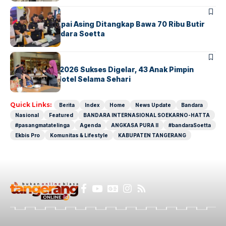
BANDARA
BERITA
Kopilot Maskapai Asing Ditangkap Bawa 70 Ribu Butir
Ekstasi di Bandara Soetta
BERITA
INDEX
GM For A Day 2026 Sukses Digelar, 43 Anak Pimpin
Operasional Hotel Selama Sehari
Quick Links:
Berita
Index
Home
News Update
Bandara
Nasional
Featured
BANDARA INTERNASIONAL SOEKARNO-HATTA
#pasangmatatelinga
Agenda
ANGKASA PURA II
#bandaraSoetta
Ekbis Pro
Komunitas & Lifestyle
KABUPATEN TANGERANG