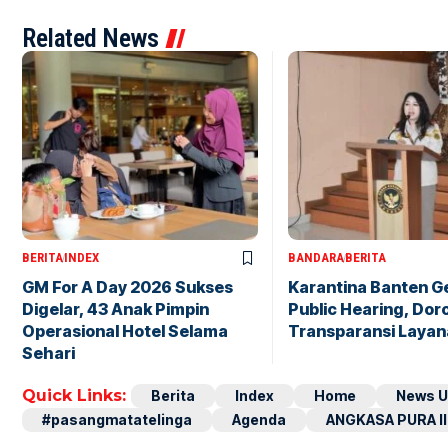
Related News
BERITA
INDEX
BANDARA
BERITA
GM For A Day 2026 Sukses
Karantina Banten G
Digelar, 43 Anak Pimpin
Public Hearing, Dor
Operasional Hotel Selama
Transparansi Layan
Sehari
Quick Links:
Berita
Index
Home
News U
#pasangmatatelinga
Agenda
ANGKASA PURA II