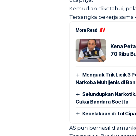
ucapnya.
Kemudian diketahui, pela
Tersangka bekerja sama d
More Read
Kena Peta
70 Ribu B
Menguak Trik Licik 3
Narkoba Multijenis di Ba
Selundupkan Narkotik
Cukai Bandara Soetta
Kecelakaan di Tol Cip
AS pun berhasil diamank