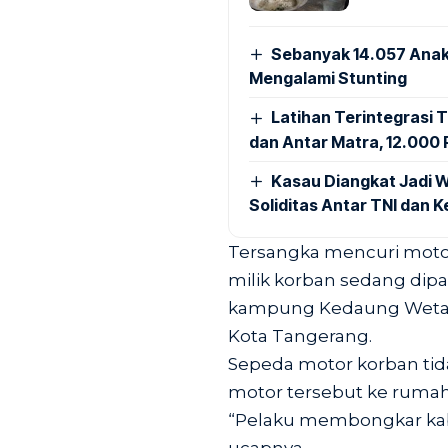
Sebanyak 14.057 Anak
Mengalami Stunting
Latihan Terintegrasi T
dan Antar Matra, 12.000 P
Kasau Diangkat Jadi W
Soliditas Antar TNI dan 
Tersangka mencuri motor
milik korban sedang dipa
kampung Kedaung Wetan,
Kota Tangerang.
Sepeda motor korban tid
motor tersebut ke rumah
“Pelaku membongkar kab