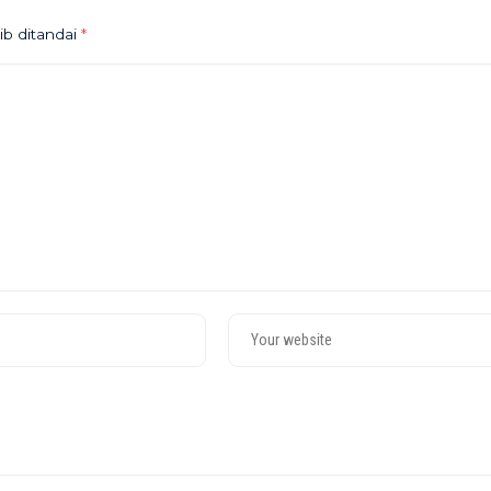
ib ditandai
*