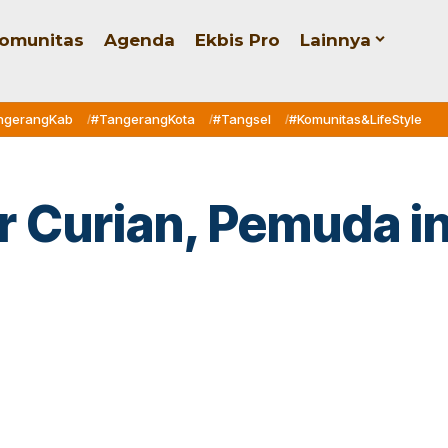
omunitas
Agenda
Ekbis Pro
Lainnya
ngerangKab
#TangerangKota
#Tangsel
#Komunitas&LifeStyle
 Curian, Pemuda ini