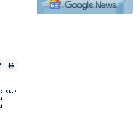
RTICLE
u
i