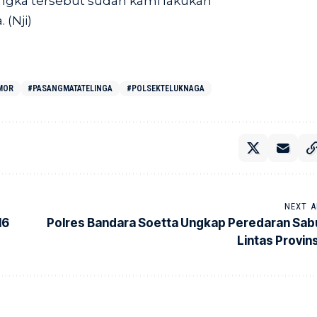
ngka tersebut sudah kami lakukan
(Nji)
MOR
#PASANGMATATELINGA
#POLSEKTELUKNAGA
NEXT A
16
Polres Bandara Soetta Ungkap Peredaran Sab
Lintas Provins