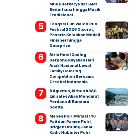
Muda Berkarya dari Alat
Sederhana hingga Musik
Tradisional
Tangsel Fun Walk & Run
Festival 2026 Disorot,
Peserta Keluhkan Medali
Finisher hingga
Doorprize
Atria Hotel Gading
Serpong Rayakan Hari
Anak Nasional Lewat
Family Coloring
Competition Bersama
Greebel Indonesia
8 Agustus, Airbus A380
Emirates Akan Mendarat
Perdana di Bandara
Soetta
Mabes Polri Mutasi 146
Pati dan Pamen Polri,
Brigjen Untung Jabat
Kadiv Hubinter Polri