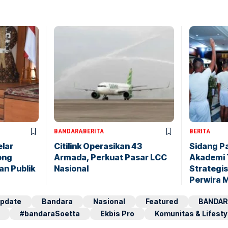
BANDARA
BERITA
BERITA
elar
Citilink Operasikan 43
Sidang P
ong
Armada, Perkuat Pasar LCC
Akademi 
an Publik
Nasional
Strategis
Perwira 
pdate
Bandara
Nasional
Featured
BANDAR
#bandaraSoetta
Ekbis Pro
Komunitas & Lifesty