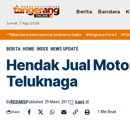
Berita
Bandara
K
Jumat, 7 Agu 2026
#Bandara Internasional Soekarno Hatta
#Angkasa Pura II
#Ta
BERITA
HOME
INDEX
NEWS UPDATE
Hendak Jual Motor
Teluknaga
By
REDAKSI
Published: 29 Maret, 2017
1 Min Read
Share