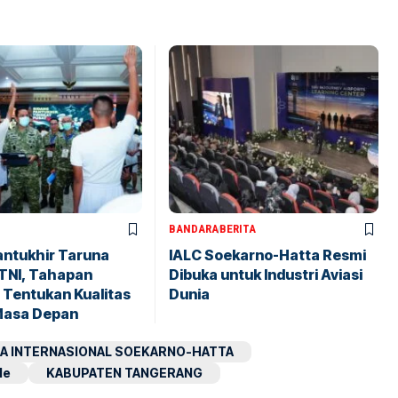
BANDARA
BERITA
antukhir Taruna
IALC Soekarno-Hatta Resmi
TNI, Tahapan
Dibuka untuk Industri Aviasi
 Tentukan Kualitas
Dunia
Masa Depan
A INTERNASIONAL SOEKARNO-HATTA
le
KABUPATEN TANGERANG