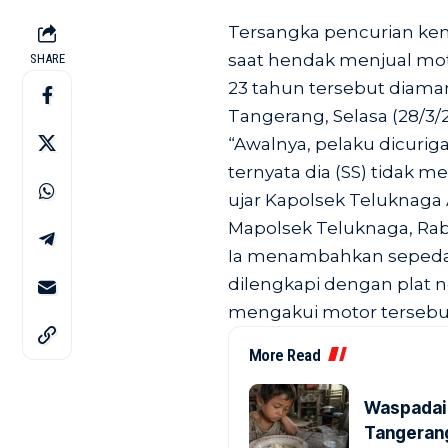
Tersangka pencurian ken
saat hendak menjual moto
SHARE
23 tahun tersebut diaman
Tangerang, Selasa (28/3/2
“Awalnya, pelaku dicuriga
ternyata dia (SS) tidak m
ujar Kapolsek Teluknaga 
Mapolsek Teluknaga, Rabu
Ia menambahkan sepeda m
dilengkapi dengan plat no
mengakui motor tersebut
More Read
Waspadai 
Tangerang