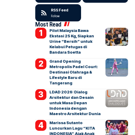
RSS Feed
Follow
Most Read
Pilot Malaysia Bawa
Ekstasi 25 Kg, Siapkan
Urine “Bersih” untuk
Kelabui Petugas di
Bandara Soetta
Grand Opening
Metropolis Padel Court:
Destinasi Olahraga &
Lifestyle Baru di
Tangerang
LDAD 2026: Dialog
Arsitektur dan Desain
untuk Masa Depan
Indonesia dengan
Maestro Arsitektur Dunia
Marissa Sutanto
Luncurkan Lagu “KITA
INDONESIA”, Ajak Anak