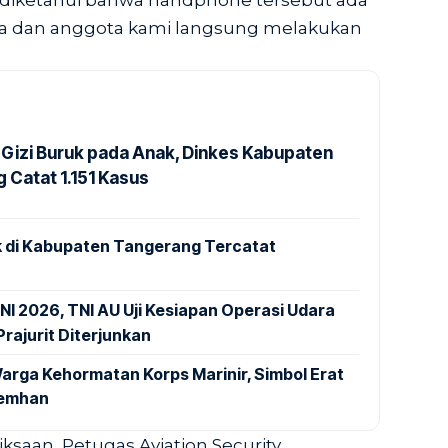
 diketahui bahwa handphone tersebut ada
ka dan anggota kami langsung melakukan
Gizi Buruk pada Anak, Dinkes Kabupaten
 Catat 1.151 Kasus
 di Kabupaten Tangerang Tercatat
NI 2026, TNI AU Uji Kesiapan Operasi Udara
rajurit Diterjunkan
arga Kehormatan Korps Marinir, Simbol Erat
Kemhan
ksaan, Petugas Aviation Security