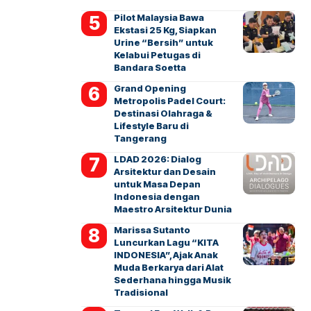
Pilot Malaysia Bawa
Ekstasi 25 Kg, Siapkan
Urine “Bersih” untuk
Kelabui Petugas di
Bandara Soetta
Grand Opening
Metropolis Padel Court:
Destinasi Olahraga &
Lifestyle Baru di
Tangerang
LDAD 2026: Dialog
Arsitektur dan Desain
untuk Masa Depan
Indonesia dengan
Maestro Arsitektur Dunia
Marissa Sutanto
Luncurkan Lagu “KITA
INDONESIA”, Ajak Anak
Muda Berkarya dari Alat
Sederhana hingga Musik
Tradisional