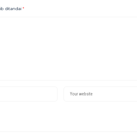
ib ditandai
*