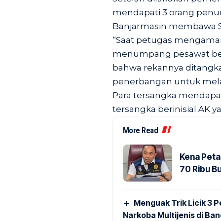
mendapati 3 orang penum
Banjarmasin membawa S
“Saat petugas mengamank
menumpang pesawat ber
bahwa rekannya ditang
penerbangan untuk melar
Para tersangka mendapat
tersangka berinisial AK y
More Read
Kena Peta
70 Ribu B
Menguak Trik Licik 3
Narkoba Multijenis di Ba