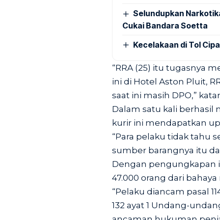
Selundupkan Narkotik
Cukai Bandara Soetta
Kecelakaan di Tol Cip
“RRA (25) itu tugasnya 
ini di Hotel Aston Pluit,
saat ini masih DPO,” kata
Dalam satu kali berhasil
kurir ini mendapatkan up
“Para pelaku tidak tahu 
sumber barangnya itu dar
Dengan pengungkapan ini
47.000 orang dari bahaya 
“Pelaku diancam pasal 114 
132 ayat 1 Undang-undan
ancaman hukuman penjar