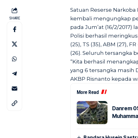
Satuan Reserse Narkoba P
kembali mengungkap per
SHARE
pada Jum’at (16/2/2017) l
Polisi berhasil meringkus
(25), TS (35), ABM (27), F
(26). Seluruh tersangka b
“Kita berhasil menangkap
yang 6 tersangka masih 
AKBP Risnanto kepada wa
More Read
Danrem 05
Muhammad 
Bandara Husein Sastr