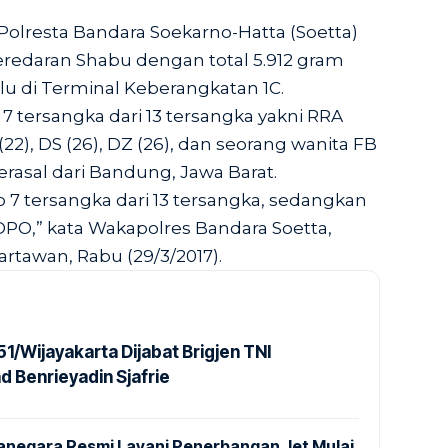
olresta Bandara Soekarno-Hatta (Soetta)
edaran Shabu dengan total 5.912 gram
alu di Terminal Keberangkatan 1C.
 7 tersangka dari 13 tersangka yakni RRA
R (22), DS (26), DZ (26), dan seorang wanita FB
erasal dari Bandung, Jawa Barat.
 7 tersangka dari 13 tersangka, sedangkan
DPO,” kata Wakapolres Bandara Soetta,
rtawan, Rabu (29/3/2017).
1/Wijayakarta Dijabat Brigjen TNI
Benrieyadin Sjafrie
anegara Resmi Layani Penerbangan Jet Mulai