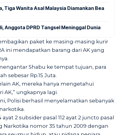
a, Tiga Wanita Asal Malaysia Diamankan Bea
ali, Anggota DPRD Tangsel Meninggal Dunia
membagikan paket ke masing-masing kurir
 RRA ini mendapatkan barang dari AK yang
nya.
 mengantar Shabu ke tempat tujuan, para
ah sebesar Rp.15 Juta.
selain AK, mereka hanya mengetahui
i AK,” ungkapnya lagi.
, Polisi berhasil menyelamatkan sebanyak
narkotika.
ayat 2 subsider pasal 112 ayat 2 juncto pasal
g Narkotika nomor 35 tahun 2009 dengan
a seumur hidup, atau pidana penjara