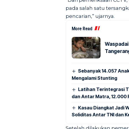
“Dari pemeriksaan CCTV,
pada salah satu tersang
pencarian,” ujarnya.
More Read
Waspadai 
Tangerang
Sebanyak 14.057 Anak
Mengalami Stunting
Latihan Terintegrasi T
dan Antar Matra, 12.000 P
Kasau Diangkat Jadi W
Soliditas Antar TNI dan 
Setelah dilakukan pemeri