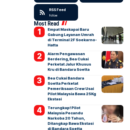
RSS Feed
Follow
Most Read
Empat Maskapai Baru
Gabung Layanan Umrah
di Terminal 2F Soekarno-
Hatta
Alarm Pengawasan
Berdering, Bea Cukai
Perketat Jalur Khusus
Kru di Bandara Soetta
Bea Cukai Bandara
Soetta Perketat
Pemeriksaan Crew Usai
Pilot Malaysia Bawa 25Kg
Ekstasi
Terungkap! Pilot
Malaysia Pecandu
Narkoba 20 Tahun,
Ditangkap Bawa Ekstasi
di Bandara Soetta