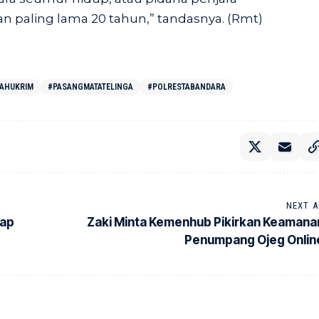
an paling lama 20 tahun,” tandasnya. (Rmt)
TAHUKRIM
#PASANGMATATELINGA
#POLRESTABANDARA
NEXT A
kap
Zaki Minta Kemenhub Pikirkan Keamana
Penumpang Ojeg Onlin