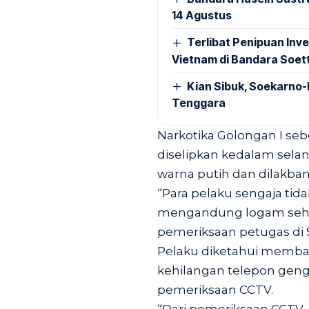
14 Agustus
Terlibat Penipuan Inve
Vietnam di Bandara Soet
Kian Sibuk, Soekarno-
Tenggara
Narkotika Golongan I se
diselipkan kedalam sela
warna putih dan dilakban
“Para pelaku sengaja ti
mengandung logam sehin
pemeriksaan petugas di Se
Pelaku diketahui memba
kehilangan telepon gen
pemeriksaan CCTV.