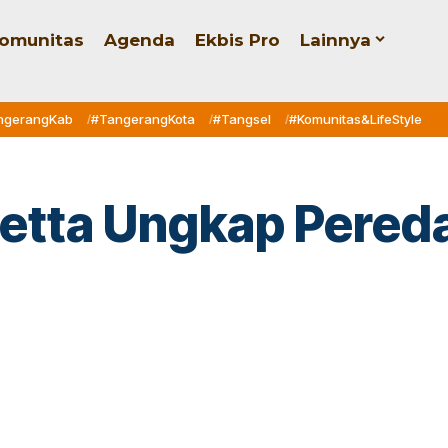
omunitas
Agenda
Ekbis Pro
Lainnya
ngerangKab
#TangerangKota
#Tangsel
#Komunitas&LifeStyle
etta Ungkap Pereda