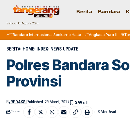
Berita
Bandara
K
Sabtu, 8 Agu 2026
#Bandara Internasional Soekarno Hatta
#Angkasa Pura II
#Ta
BERITA
HOME
INDEX
NEWS UPDATE
Polres Bandara So
Provinsi
By
REDAKSI
Published: 29 Maret, 2017
3 Min Read
Share