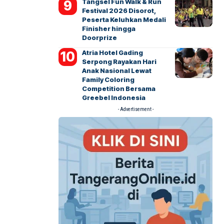
Tangsel Fun Walk & Run
Festival 2026 Disorot,
Peserta Keluhkan Medali
Finisher hingga
Doorprize
Atria Hotel Gading
Serpong Rayakan Hari
Anak Nasional Lewat
Family Coloring
Competition Bersama
Greebel Indonesia
- Advertisement -