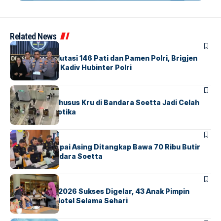
Related News
BERITA
Mabes Polri Mutasi 146 Pati dan Pamen Polri, Brigjen
Untung Jabat Kadiv Hubinter Polri
BANDARA
BERITA
Ketika Jalur Khusus Kru di Bandara Soetta Jadi Celah
Sindikat Narkotika
BANDARA
BERITA
Kopilot Maskapai Asing Ditangkap Bawa 70 Ribu Butir
Ekstasi di Bandara Soetta
BERITA
INDEX
GM For A Day 2026 Sukses Digelar, 43 Anak Pimpin
Operasional Hotel Selama Sehari