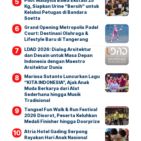
Pilot Malaysia Bawa Ekstasi 25
Kg, Siapkan Urine “Bersih” untuk
Kelabui Petugas di Bandara
Soetta
Grand Opening Metropolis Padel
Court: Destinasi Olahraga &
Lifestyle Baru di Tangerang
LDAD 2026: Dialog Arsitektur
dan Desain untuk Masa Depan
Indonesia dengan Maestro
Arsitektur Dunia
Marissa Sutanto Luncurkan Lagu
“KITA INDONESIA”, Ajak Anak
Muda Berkarya dari Alat
Sederhana hingga Musik
Tradisional
Tangsel Fun Walk & Run Festival
2026 Disorot, Peserta Keluhkan
Medali Finisher hingga Doorprize
Atria Hotel Gading Serpong
Rayakan Hari Anak Nasional