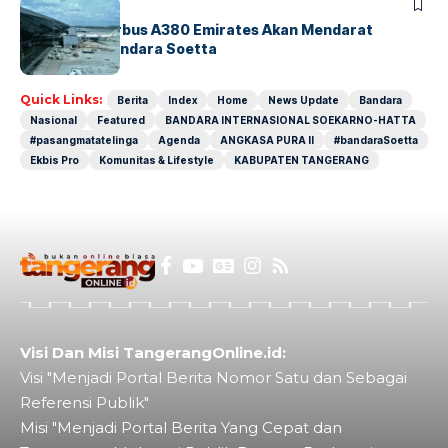
BANDARA
BERITA
8 Agustus, Airbus A380 Emirates Akan Mendarat
Perdana di Bandara Soetta
Quick Links:
Berita
Index
Home
News Update
Bandara
Nasional
Featured
BANDARA INTERNASIONAL SOEKARNO-HATTA
#pasangmatatelinga
Agenda
ANGKASA PURA II
#bandaraSoetta
Ekbis Pro
Komunitas & Lifestyle
KABUPATEN TANGERANG
Visi Dan Misi TangerangOnline.id:
Visi "Menjadi Portal Berita Nomor Satu dan Sebagai
Referensi Publik"
Misi "Menjadi Portal Berita Yang Cepat dan