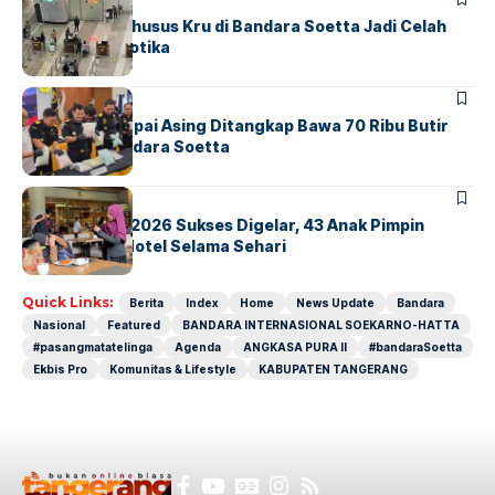
Ketika Jalur Khusus Kru di Bandara Soetta Jadi Celah
Sindikat Narkotika
BANDARA
BERITA
Kopilot Maskapai Asing Ditangkap Bawa 70 Ribu Butir
Ekstasi di Bandara Soetta
BERITA
INDEX
GM For A Day 2026 Sukses Digelar, 43 Anak Pimpin
Operasional Hotel Selama Sehari
Quick Links:
Berita
Index
Home
News Update
Bandara
Nasional
Featured
BANDARA INTERNASIONAL SOEKARNO-HATTA
#pasangmatatelinga
Agenda
ANGKASA PURA II
#bandaraSoetta
Ekbis Pro
Komunitas & Lifestyle
KABUPATEN TANGERANG