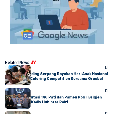
Related News
BERITA
INDEX
Atria Hotel Gading Serpong Rayakan Hari Anak Nasional
Lewat Family Coloring Competition Bersama Greebel
Indonesia
BERITA
Mabes Polri Mutasi 146 Pati dan Pamen Polri, Brigjen
Untung Jabat Kadiv Hubinter Polri
BANDARA
BERITA