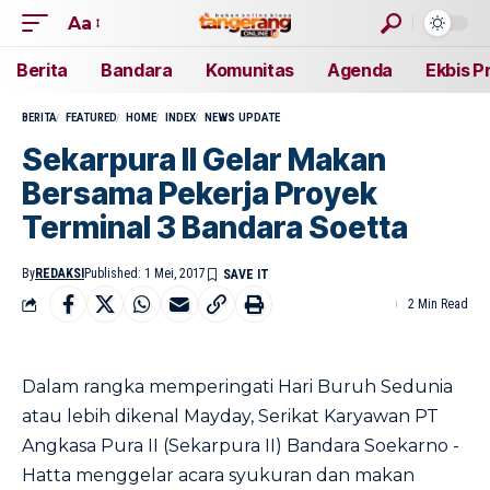
Aa
Berita
Bandara
Komunitas
Agenda
Ekbis P
BERITA
FEATURED
HOME
INDEX
NEWS UPDATE
Sekarpura II Gelar Makan
Bersama Pekerja Proyek
Terminal 3 Bandara Soetta
By
REDAKSI
Published: 1 Mei, 2017
2 Min Read
Dalam rangka memperingati Hari Buruh Sedunia
atau lebih dikenal Mayday, Serikat Karyawan PT
Angkasa Pura II (Sekarpura II) Bandara Soekarno -
Hatta menggelar acara syukuran dan makan