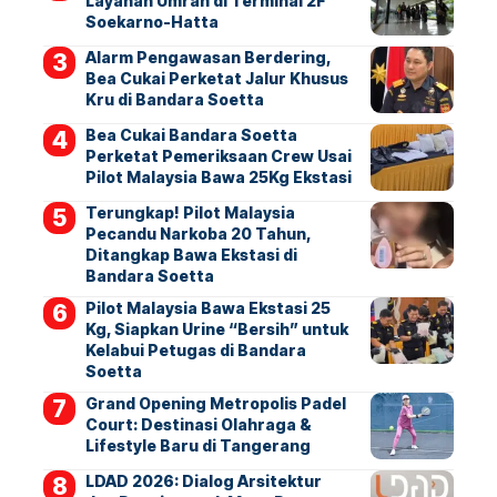
Layanan Umrah di Terminal 2F
Soekarno-Hatta
Alarm Pengawasan Berdering,
Bea Cukai Perketat Jalur Khusus
Kru di Bandara Soetta
Bea Cukai Bandara Soetta
Perketat Pemeriksaan Crew Usai
Pilot Malaysia Bawa 25Kg Ekstasi
Terungkap! Pilot Malaysia
Pecandu Narkoba 20 Tahun,
Ditangkap Bawa Ekstasi di
Bandara Soetta
Pilot Malaysia Bawa Ekstasi 25
Kg, Siapkan Urine “Bersih” untuk
Kelabui Petugas di Bandara
Soetta
Grand Opening Metropolis Padel
Court: Destinasi Olahraga &
Lifestyle Baru di Tangerang
LDAD 2026: Dialog Arsitektur