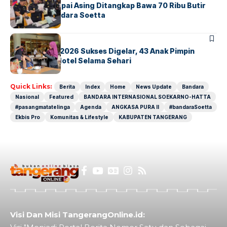
Kopilot Maskapai Asing Ditangkap Bawa 70 Ribu Butir
Ekstasi di Bandara Soetta
BERITA
INDEX
GM For A Day 2026 Sukses Digelar, 43 Anak Pimpin
Operasional Hotel Selama Sehari
Quick Links:
Berita
Index
Home
News Update
Bandara
Nasional
Featured
BANDARA INTERNASIONAL SOEKARNO-HATTA
#pasangmatatelinga
Agenda
ANGKASA PURA II
#bandaraSoetta
Ekbis Pro
Komunitas & Lifestyle
KABUPATEN TANGERANG
Visi Dan Misi TangerangOnline.id: