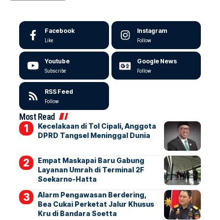
Facebook
Instagram
Like
Follow
Youtube
Google News
Subscribe
Follow
RSS Feed
Follow
Most Read
Kecelakaan di Tol Cipali, Anggota
DPRD Tangsel Meninggal Dunia
Empat Maskapai Baru Gabung
Layanan Umrah di Terminal 2F
Soekarno-Hatta
Alarm Pengawasan Berdering,
Bea Cukai Perketat Jalur Khusus
Kru di Bandara Soetta