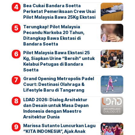
Bea Cukai Bandara Soetta
Perketat Pemeriksaan Crew Usai
Pilot Malaysia Bawa 25Kg Ekstasi
Terungkap! Pilot Malaysia
Pecandu Narkoba 20 Tahun,
Ditangkap Bawa Ekstasi di
Bandara Soetta
Pilot Malaysia Bawa Ekstasi 25
Kg, Siapkan Urine “Bersih” untuk
Kelabui Petugas di Bandara
Soetta
Grand Opening Metropolis Padel
Court: Destinasi Olahraga &
Lifestyle Baru di Tangerang
LDAD 2026: Dialog Arsitektur
dan Desain untuk Masa Depan
Indonesia dengan Maestro
Arsitektur Dunia
Marissa Sutanto Luncurkan Lagu
“KITA INDONESIA”, Ajak Anak