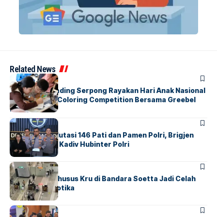
Related News
BERITA
INDEX
Atria Hotel Gading Serpong Rayakan Hari Anak Nasional
Lewat Family Coloring Competition Bersama Greebel
Indonesia
BERITA
Mabes Polri Mutasi 146 Pati dan Pamen Polri, Brigjen
Untung Jabat Kadiv Hubinter Polri
BANDARA
BERITA
Ketika Jalur Khusus Kru di Bandara Soetta Jadi Celah
Sindikat Narkotika
BANDARA
BERITA