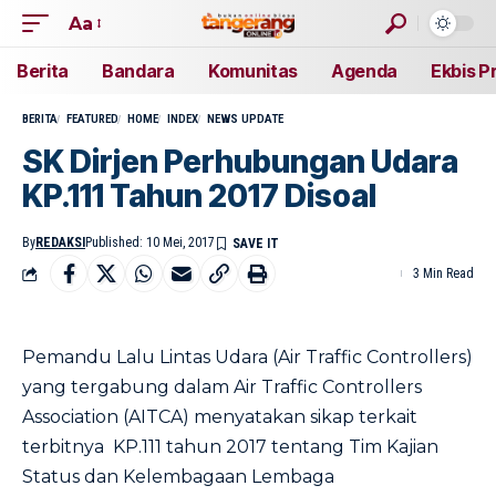
Aa
Berita
Bandara
Komunitas
Agenda
Ekbis P
BERITA
FEATURED
HOME
INDEX
NEWS UPDATE
SK Dirjen Perhubungan Udara
KP.111 Tahun 2017 Disoal
By
REDAKSI
Published: 10 Mei, 2017
3 Min Read
Pemandu Lalu Lintas Udara (Air Traffic Controllers)
yang tergabung dalam Air Traffic Controllers
Association (AITCA) menyatakan sikap terkait
terbitnya KP.111 tahun 2017 tentang Tim Kajian
Status dan Kelembagaan Lembaga