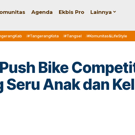
omunitas
Agenda
Ekbis Pro
Lainnya
ngerangKab
#TangerangKota
#Tangsel
#Komunitas&LifeStyle
 Push Bike Competi
g Seru Anak dan Kel