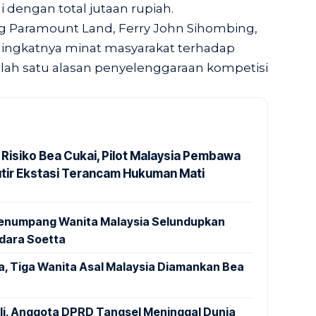
 dengan total jutaan rupiah.
ng Paramount Land, Ferry John Sihombing,
ngkatnya minat masyarakat terhadap
alah satu alasan penyelenggaraan kompetisi
 Risiko Bea Cukai, Pilot Malaysia Pembawa
utir Ekstasi Terancam Hukuman Mati
 Penumpang Wanita Malaysia Selundupkan
ndara Soetta
a, Tiga Wanita Asal Malaysia Diamankan Bea
ali, Anggota DPRD Tangsel Meninggal Dunia