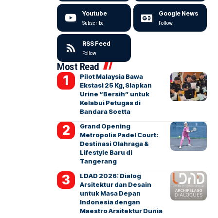
Youtube
Google News
Subscribe
Follow
RSS Feed
Follow
Most Read
Pilot Malaysia Bawa
Ekstasi 25 Kg, Siapkan
Urine “Bersih” untuk
Kelabui Petugas di
Bandara Soetta
Grand Opening
Metropolis Padel Court:
Destinasi Olahraga &
Lifestyle Baru di
Tangerang
LDAD 2026: Dialog
Arsitektur dan Desain
untuk Masa Depan
Indonesia dengan
Maestro Arsitektur Dunia