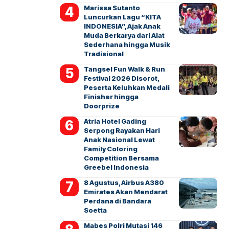
Marissa Sutanto
Luncurkan Lagu “KITA
INDONESIA”, Ajak Anak
Muda Berkarya dari Alat
Sederhana hingga Musik
Tradisional
Tangsel Fun Walk & Run
Festival 2026 Disorot,
Peserta Keluhkan Medali
Finisher hingga
Doorprize
Atria Hotel Gading
Serpong Rayakan Hari
Anak Nasional Lewat
Family Coloring
Competition Bersama
Greebel Indonesia
8 Agustus, Airbus A380
Emirates Akan Mendarat
Perdana di Bandara
Soetta
Mabes Polri Mutasi 146