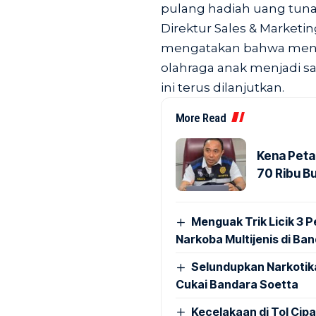
pulang hadiah uang tunai
Direktur Sales & Marketi
mengatakan bahwa meni
olahraga anak menjadi s
ini terus dilanjutkan.
More Read
Kena Peta
70 Ribu B
Menguak Trik Licik 3
Narkoba Multijenis di Ba
Selundupkan Narkotik
Cukai Bandara Soetta
Kecelakaan di Tol Cip