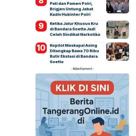
Pati dan Pamen Polri,
Brigjen Untung Jabat
Kadiv Hubinter Polri
Ketika Jalur Khusus Kru
di Bandara Soetta Jadi
Celah Sindikat Narkotika
Kopilot Maskapai Asing
Ditangkap Bawa 70 Ribu
Butir Ekstasi di Bandara
Soetta
- Advertisement -