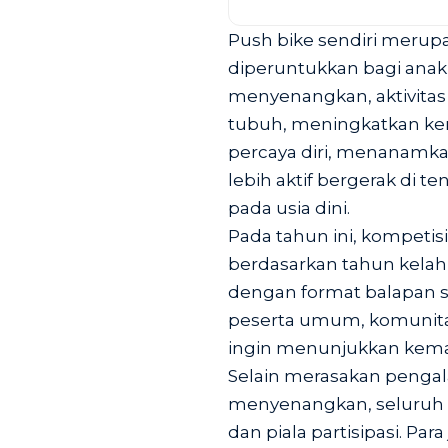
Push bike sendiri merup
diperuntukkan bagi anak 
menyenangkan, aktivita
tubuh, meningkatkan k
percaya diri, menanamkan
lebih aktif bergerak di
pada usia dini.
Pada tahun ini, kompetis
berdasarkan tahun kelahi
dengan format balapan si
peserta umum, komunitas
ingin menunjukkan kemam
Selain merasakan penga
menyenangkan, seluruh p
dan piala partisipasi. P