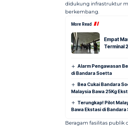
didukung infrastruktur m
berkembang.
More Read
Empat Mas
Terminal 
Alarm Pengawasan Ber
di Bandara Soetta
Bea Cukai Bandara Soe
Malaysia Bawa 25Kg Ekst
Terungkap! Pilot Mal
Bawa Ekstasi di Bandara
Beragam fasilitas publik 