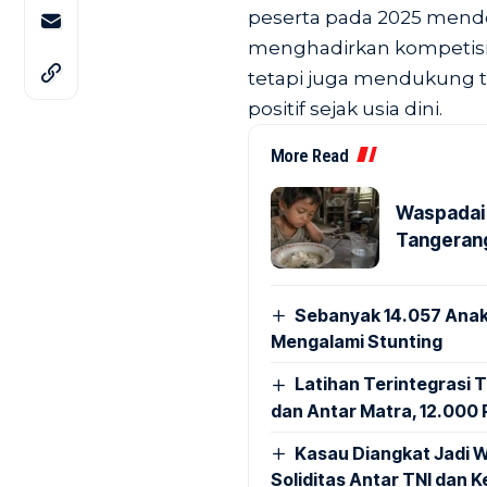
peserta pada 2025 mend
menghadirkan kompetisi 
tetapi juga mendukung 
positif sejak usia dini.
More Read
Waspadai 
Tangerang
Sebanyak 14.057 Anak
Mengalami Stunting
Latihan Terintegrasi T
dan Antar Matra, 12.000 P
Kasau Diangkat Jadi W
Soliditas Antar TNI dan 