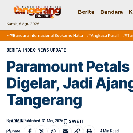
Berita
Bandara
K
Kamis, 6 Agu 2026
#Bandara Internasional Soekarno Hatta
#Angkasa Pura II
#Ta
BERITA
INDEX
NEWS UPDATE
Paramount Petals
Digelar, Jadi Ajan
Tangerang
By
ADMIN
Published: 31 Mei, 2026
4 Min Read
Share